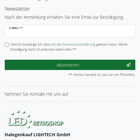
Newsletter
Nach der Anmeldung erhalten Sie eine Email zur Bestätigung
Newsletter
E-MAIL **
Honig
Hiermit bestätige ich, dass ich die
Daten­schutz­erklärung
gelesen habe. Meine
Einwilligung kann ich jederzeit widerrufen.**
Abonnieren
** Hierbei handelt es sich um ein Pflichtfeld.
Nehmen Sie
Kontakt
mit uns auf
Halogenkauf LIGHTECH GmbH