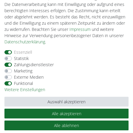
Lightech Connect
Die Datenverarbeitung kann mit Einwilligung oder aufgrund eines
CardanLight Europe
berechtigten Interesses erfolgen. Die Zustimmung kann erteilt
FORTIMO LEDs
oder abgelehnt werden. Es besteht das Recht, nicht einzuwilligen
Cardanlight-Shop
und die Einwilligung zu einem späteren Zeitpunkt zu ändern oder
Wallbox24
zu widerrufen. Beachten Sie unser
Impressum
und weitere
Hinweise zur Verwendung personenbezogener Daten in unserer
Daten­schutz­erklärung
.
Impressum
Daten­schutz­erklärung
AGB
Essenziell
Statistik
Zahlungsdienstleister
Barrierefreiheitserklärung
Widerrufs­recht
Marketing
Externe Medien
Funktional
Kontakt
Vertrag widerrufen
Weitere Einstellungen
Auswahl akzeptieren
Alle akzeptieren
© Copyright 2026 | Alle Rechte vorbehalten.
Alle ablehnen