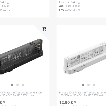
: 1-4 Tage
Lieferzeit: 1-4 Tage
343600
Art.
PH04345000
994.2.110
SKU
2.9994.2.110
ED 3 Phasen In Track Adapter Xitanium
Philips LED 3 Phasen In Track Adapter X
A 30-40V 28W HE 230V schwarz
150-300mA 30-40V 12W HE 230V weiß
€ *
12,90 € *