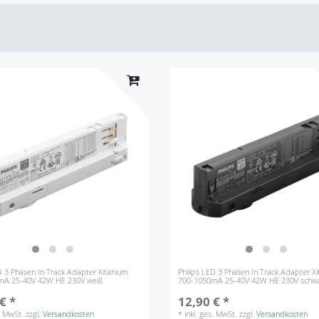
ED 3 Phasen In Track Adapter Xitanium
Philips LED 3 Phasen In Track Adapter X
mA 25-40V 42W HE 230V weiß
700-1050mA 25-40V 42W HE 230V schw
€ *
12,90 € *
s. MwSt.
zzgl.
Versandkosten
*
inkl. ges. MwSt.
zzgl.
Versandkosten