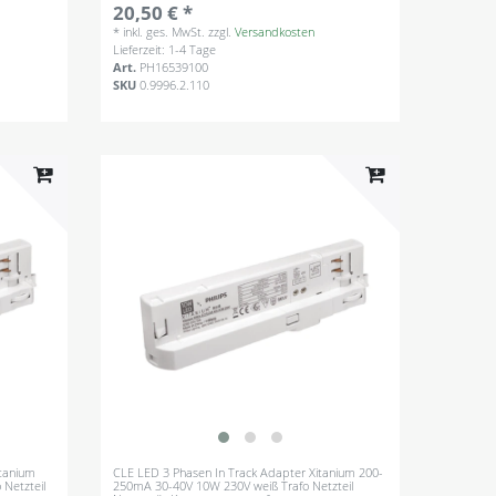
20,50 € *
*
inkl. ges. MwSt.
zzgl.
Versandkosten
Lieferzeit: 1-4 Tage
Art.
PH16539100
SKU
0.9996.2.110
itanium
CLE LED 3 Phasen In Track Adapter Xitanium 200-
Netzteil
250mA 30-40V 10W 230V weiß Trafo Netzteil