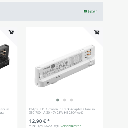
Filter
itanium
Philips LED 3 Phasen In Track Adapter Xitanium
arz
350-700mA 30-40V 28W HE 230V weiß
12,90 € *
*
inkl. ges. MwSt.
zzgl.
Versandkosten