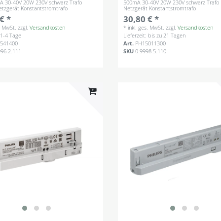
A 30-40V 20W 230V schwarz Trafo
500mA 30-40V 20W 230V schwarz Trafo N
Netzgerät Konstantstromtrafo
Netzgerät Konstantstromtrafo
€ *
30,80 € *
s. MwSt.
zzgl.
Versandkosten
*
inkl. ges. MwSt.
zzgl.
Versandkosten
: 1-4 Tage
Lieferzeit: bis zu 21 Tagen
541400
Art.
PH15011300
996.2.111
SKU
0.9998.5.110