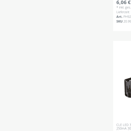
6,06 €
*
inkl. ge
Lieferzeit
Art.
PH92
SKU
20.9
CLE LED 3
250mA 30-