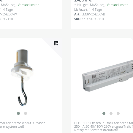
s. MwSt.
zzgl.
Versandkosten
*
inkl. ges. MwSt.
zzgl.
Versandkosten
: 1-4 Tage
Lieferzeit: 1-4 Tage
PRO4230VW
Art.
EMBPRO4230VB
96.95.110
SKU
32.9996.95.110
rsal Adapterhaken für 3 Phasen
CLE LED 3 Phasen In Track Adapter Xita
enensystem weiß
250mA 30-40V 10W 230V alugrau Trafo N
Netzgerät Konstantstromtrafo