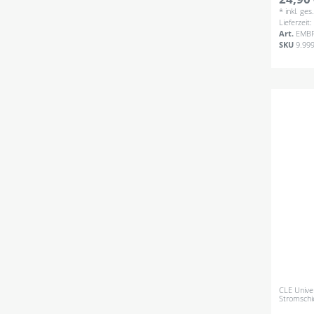
*
inkl. ge
Lieferzeit
Art.
EMB
SKU
9.99
CLE Unive
Stromschi