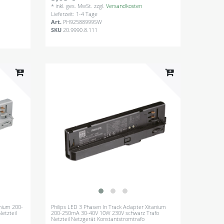
*
inkl. ges. MwSt.
zzgl.
Versandkosten
Lieferzeit: 1-4 Tage
Art.
PH92588999SW
SKU
20.9990.8.111
nium 200-
Philips LED 3 Phasen In Track Adapter Xitanium
etzteil
200-250mA 30-40V 10W 230V schwarz Trafo
Netzteil Netzgerät Konstantstromtrafo