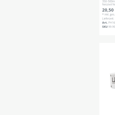
350-500m
Netzteil 
20,50 
*
inkl. ge
Lieferzeit
Art.
PH16
SKU
99.9