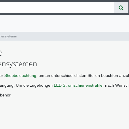
enensysteme
e
nensystemen
er 
Shopbeleuchtung
, um an unterschiedlichsten Stellen Leuchten anz
hängung. 
Um die zugehörigen 
LED Stromschienenstrahler
 nach Wunsch 
behör. 