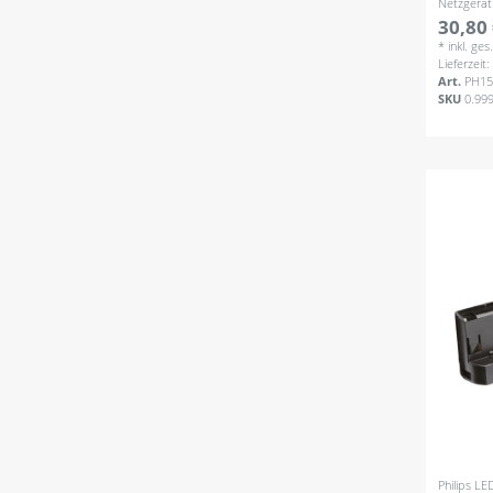
Netzgerät
30,80 
*
inkl. ge
Lieferzeit
Art.
PH15
SKU
0.99
Philips L