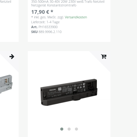
etzteil
350-500mA 30-40V 20W 230V weiß Trafo Netzteil
Netzgerät Konstantstromtrafo
17,90 € *
*
inkl. ges. MwSt.
zzgl.
Versandkosten
Lieferzeit: 1-4 Tage
Art.
PH16533900
SKU
889.9996.2.110