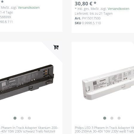
 *
30,80 € *
s. MwSt.
zzgl.
Versandkosten
*
inkl. ges. MwSt.
zzgl.
Versandkosten
: 1-4 Tage
Lieferzeit: bis zu 21 Tagen
588999
Art.
PH15017500
990.8.111
SKU
0.9998.5.110
 Phasen In Track Adapter Xitanium 200-
Philips LED 3 Phasen In Track Adapter X
40V 10W 230V schwarz Trafo Netzteil
200-250mA 30-40V 10W 230V weiß Trafo 