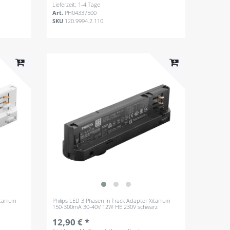
Lieferzeit: 1-4 Tage
Art.
PH04337500
SKU
120.9994.2.110
itanium
Philips LED 3 Phasen In Track Adapter Xitanium
150-300mA 30-40V 12W HE 230V schwarz
12,90 € *