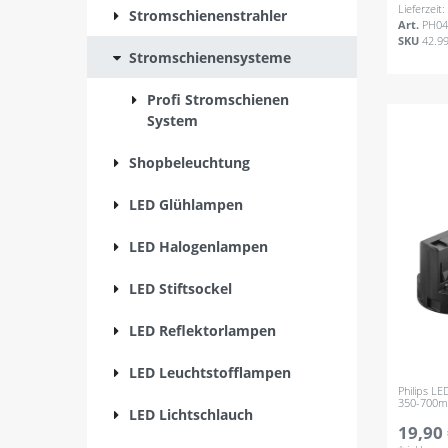
Lieferzeit
Stromschienenstrahler
Art.
PH04
SKU
42.9
Stromschienensysteme
Profi Stromschienen
System
Shopbeleuchtung
LED Glühlampen
LED Halogenlampen
LED Stiftsockel
LED Reflektorlampen
LED Leuchtstofflampen
Philips L
350-700m
LED Lichtschlauch
19,90 