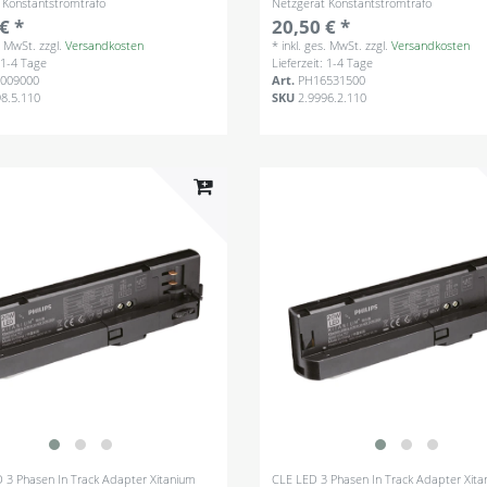
 Konstantstromtrafo
Netzgerät Konstantstromtrafo
€ *
20,50 € *
s. MwSt.
zzgl.
Versandkosten
*
inkl. ges. MwSt.
zzgl.
Versandkosten
: 1-4 Tage
Lieferzeit: 1-4 Tage
009000
Art.
PH16531500
98.5.110
SKU
2.9996.2.110
ED 3 Phasen In Track Adapter Xitanium
CLE LED 3 Phasen In Track Adapter Xita