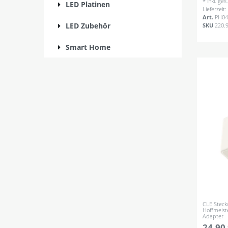
*
inkl. ge
LED Platinen
Lieferzeit
Art.
PH04
LED Zubehör
SKU
220.
Smart Home
CLE Steck
Hoffmeist
Adapter
24,90 