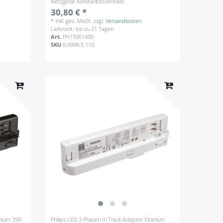
Netzgerät Konstantstromtrafo
30,80 € *
*
inkl. ges. MwSt.
zzgl.
Versandkosten
Lieferzeit: bis zu 21 Tagen
Art.
PH15001400
SKU
0.9998.5.110
nium 350-
Philips LED 3 Phasen In Track Adapter Xitanium