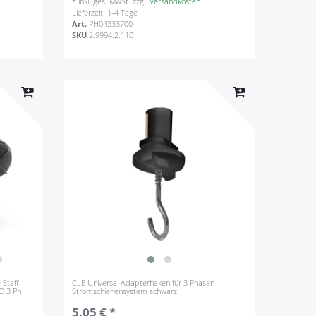
*
inkl. ges. MwSt.
zzgl.
Versandkosten
Lieferzeit: 1-4 Tage
Art.
PH04333700
SKU
2.9994.2.110
 Staff
CLE Universal Adapterhaken für 3 Phasen
O 3 Ph
Stromschienensystem schwarz
5,05 € *