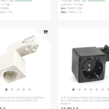
s. MwSt.
zzgl.
Versandkosten
*
inkl. ges. MwSt.
zzgl.
Versandkosten
: 1-4 Tage
Lieferzeit: 1-4 Tage
339900
Art.
PH04331300
9994.2.110
SKU
2.9994.2.110
dose weiß für Stromschiene Staff Erco
CLE Steckdose schwarz für Stromschiene
er Eutrac SLV Lival UNIPRO 3 Ph
Erco Hoffmeister Eutrac SLV Lival UNIPR
Adapter
€ *
24,90 € *