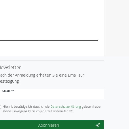
ewsletter
ach der Anmeldung erhalten Sie eine Email zur
estätigung
ewsletter
E-MAIL **
onig
Hiermit bestätige ich, dass ich die
Daten­schutz­erklärung
gelesen habe.
Meine Einwilligung kann ich jederzeit widerrufen.**
Abonnieren