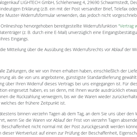
alogenkauf LIGHTECH GmbH, Schlehenweg 4, 29690 Schwarmstedt, Deuts
ndeutigen Erklärung (z.B. ein mit der Post versandter Brief, Telefax ode
gte Muster-Widerrufsformular verwenden, das jedoch nicht vorgeschriebe
m Onlineshop hervorgehoben bereitgestellte Widerrufsfunktion
"Vertrag 
atenträger (z. B. durch eine E-Mail) unverzüglich eine Eingangsbestätig
ihres Eingangs.
 die Mitteilung über die Ausübung des Widerrufsrechts vor Ablauf der Wi
lle Zahlungen, die wir von Ihnen erhalten haben, einschließlich der Lie
ferung als die von uns angebotene, günstigste Standardlieferung gewähl
ng über Ihren Widerruf dieses Vertrags bei uns eingegangen ist. Für d
ktion eingesetzt haben, es sei denn, mit Ihnen wurde ausdrücklich etwa
nen die Rückzahlung verweigern, bis wir die Waren wieder zurückerhal
welches der frühere Zeitpunkt ist.
pätestens binnen vierzehn Tagen ab dem Tag, an dem Sie uns über den W
rt, wenn Sie die Waren vor Ablauf der Frist von vierzehn Tagen absende
r Beschaffenheit nicht normal mit der Post zurückgesandt werden könn
dieser Wertverlust auf einen zur Prüfung der Beschaffenheit, Eigensch