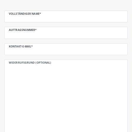
Ceres::Template.mailFormHoneypotLabel
VOLLSTÄNDIGER NAME*
AUFTRAGSNUMMER*
KONTAKT-E-MAIL*
WIDERRUFSGRUND (OPTIONAL)