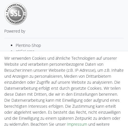
Powered by
Plentino-Shop
gAGaLamp
Drohnenstore24
Wir verwenden Cookies und ähnliche Technologien auf unserer
MeinUSB
Website und verarbeiten personenbezogene Daten von
Batteriespeicher
Besucher:innen unserer Webseite (z.B. IP-Adresse), um z.B. Inhalte
PlentiSolar
und Anzeigen zu personalisieren, Medien von Drittanbietern
Gebrauchtlicht
einzubinden oder Zugriffe auf unsere Website zu analysieren. Die
Ledkauf
Datenverarbeitung erfolgt erst durch gesetzte Cookies. Wir teilen
DEYESOLAR
diese Daten mit Dritten, die wir in den Einstellungen benennen.
Lightech Connect
Die Datenverarbeitung kann mit Einwilligung oder aufgrund eines
CardanLight Europe
berechtigten Interesses erfolgen. Die Zustimmung kann erteilt
FORTIMO LEDs
oder abgelehnt werden. Es besteht das Recht, nicht einzuwilligen
Cardanlight-Shop
und die Einwilligung zu einem späteren Zeitpunkt zu ändern oder
Wallbox24
zu widerrufen. Beachten Sie unser
Impressum
und weitere