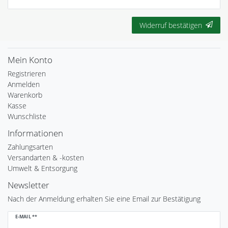
Widerruf bestätigen
Mein Konto
Registrieren
Anmelden
Warenkorb
Kasse
Wunschliste
Informationen
Zahlungsarten
Versandarten & -kosten
Umwelt & Entsorgung
Newsletter
Nach der Anmeldung erhalten Sie eine Email zur Bestätigung
Newsletter
E-MAIL **
Honig