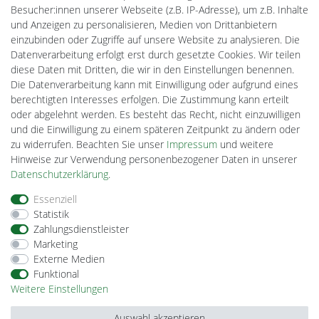
Batteriespeicher
Besucher:innen unserer Webseite (z.B. IP-Adresse), um z.B. Inhalte
PlentiSolar
und Anzeigen zu personalisieren, Medien von Drittanbietern
Gebrauchtlicht
einzubinden oder Zugriffe auf unsere Website zu analysieren. Die
Ledkauf
Datenverarbeitung erfolgt erst durch gesetzte Cookies. Wir teilen
DEYESOLAR
diese Daten mit Dritten, die wir in den Einstellungen benennen.
Lightech Connect
Die Datenverarbeitung kann mit Einwilligung oder aufgrund eines
CardanLight Europe
berechtigten Interesses erfolgen. Die Zustimmung kann erteilt
FORTIMO LEDs
oder abgelehnt werden. Es besteht das Recht, nicht einzuwilligen
Cardanlight-Shop
und die Einwilligung zu einem späteren Zeitpunkt zu ändern oder
Wallbox24
zu widerrufen. Beachten Sie unser
Impressum
und weitere
Hinweise zur Verwendung personenbezogener Daten in unserer
Daten­schutz­erklärung
.
Impressum
Daten­schutz­erklärung
AGB
Essenziell
Statistik
Zahlungsdienstleister
Barrierefreiheitserklärung
Widerrufs­recht
Marketing
Externe Medien
Funktional
Kontakt
Vertrag widerrufen
Weitere Einstellungen
Auswahl akzeptieren