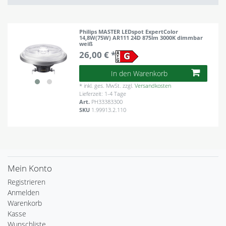
Philips MASTER LEDspot ExpertColor
14,8W(75W) AR111 24D 875lm 3000K dimmbar
weiß
26,00 € *
In den Warenkorb
*
inkl. ges. MwSt.
zzgl.
Versandkosten
Lieferzeit: 1-4 Tage
Art.
PH33383300
SKU
1.99913.2.110
Mein Konto
Registrieren
Anmelden
Warenkorb
Kasse
Wunschliste