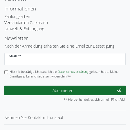
Informationen
Zahlungsarten
Versandarten & -kosten
Umwelt & Entsorgung
Newsletter
Nach der Anmeldung erhalten Sie eine Email zur Bestätigung
Newsletter
E-MAIL **
Honig
Hiermit bestätige ich, dass ich die
Daten­schutz­erklärung
gelesen habe. Meine
Einwilligung kann ich jederzeit widerrufen.**
Abonnieren
** Hierbei handelt es sich um ein Pflichtfeld.
Nehmen Sie
Kontakt
mit uns auf