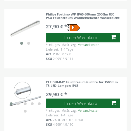
Philips Fortimo WP IP65 600mm 2000lm 830
PSU Feuchtraum Wannenleuchte wasserdicht
27,90 € *
In den Warenkorb
*
inkl. ges. MwSt.
zzgl.
Versandkosten
Lieferzeit: 1-4 Tage
Art.
PH61587500
SKU
2.99915.9.111
CLE DUMMY Feuchtraumleuchte für 1500mm
T8-LED-Lampen IP65
29,90 € *
In den Warenkorb
*
inkl. ges. MwSt.
zzgl.
Versandkosten
Lieferzeit: 1-4 Tage
Art.
ZADUMLEDLEU1500
SKU
4.99914.9.110