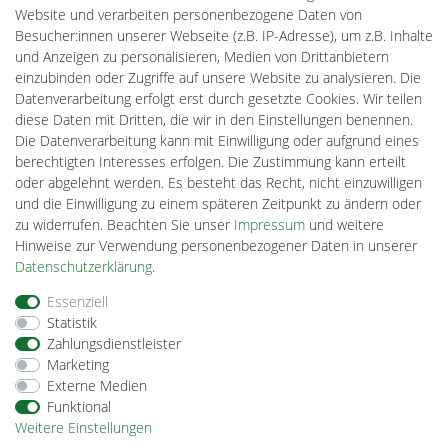
MeinUSB
Website und verarbeiten personenbezogene Daten von
Batteriespeicher
Besucher:innen unserer Webseite (z.B. IP-Adresse), um z.B. Inhalte
PlentiSolar
und Anzeigen zu personalisieren, Medien von Drittanbietern
Gebrauchtlicht
einzubinden oder Zugriffe auf unsere Website zu analysieren. Die
Ledkauf
Datenverarbeitung erfolgt erst durch gesetzte Cookies. Wir teilen
DEYESOLAR
diese Daten mit Dritten, die wir in den Einstellungen benennen.
Lightech Connect
Die Datenverarbeitung kann mit Einwilligung oder aufgrund eines
CardanLight Europe
berechtigten Interesses erfolgen. Die Zustimmung kann erteilt
FORTIMO LEDs
oder abgelehnt werden. Es besteht das Recht, nicht einzuwilligen
Cardanlight-Shop
und die Einwilligung zu einem späteren Zeitpunkt zu ändern oder
Wallbox24
zu widerrufen. Beachten Sie unser
Impressum
und weitere
Hinweise zur Verwendung personenbezogener Daten in unserer
Daten­schutz­erklärung
.
Impressum
Daten­schutz­erklärung
AGB
Essenziell
Statistik
Zahlungsdienstleister
Barrierefreiheitserklärung
Widerrufs­recht
Marketing
Externe Medien
Funktional
Kontakt
Vertrag widerrufen
Weitere Einstellungen