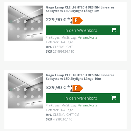
Gaga Lamp CLE LIGHTECH DESIGN Lineares
Seilsystem LED Skylight Länge 5m
229,90 € *
In den Warenkorb
*
inkl. ges. MwSt.
zzgl.
Versandkosten
Lieferzeit: 1-4 Tage
Art.
CLESKYLIGHT
SKU
27.999134.110
Gaga Lamp CLE LIGHTECH DESIGN Lineares
Seilsystem LED Skylight Länge 10m
329,90 € *
In den Warenkorb
*
inkl. ges. MwSt.
zzgl.
Versandkosten
Lieferzeit: 1-4 Tage
Art.
CLESKYLIGHT10M
SKU
4.999210.110