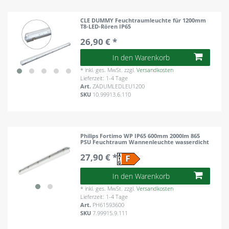
CLE DUMMY Feuchtraumleuchte für 1200mm
T8-LED-Rören IP65
26,90 € *
In den Warenkorb
*
inkl. ges. MwSt.
zzgl.
Versandkosten
Lieferzeit: 1-4 Tage
Art.
ZADUMLEDLEU1200
SKU
10.99913.6.110
Philips Fortimo WP IP65 600mm 2000lm 865
PSU Feuchtraum Wannenleuchte wasserdicht
27,90 € *
In den Warenkorb
*
inkl. ges. MwSt.
zzgl.
Versandkosten
Lieferzeit: 1-4 Tage
Art.
PH61593600
SKU
7.99915.9.111