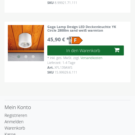
SKU
8.99921.71.111
Gaga Lamp Design LED Deckenleuchte YK
Circle 2800lm sand weiß warmton
45,90 € *
In den Warenkorb
*
inkl. ges. MwSt.
zzgl.
Versandkosten
Lieferzeit: 1-4 Tage
Art.
XFL139AWS
SKU
15.99929.6.111
Mein Konto
Registrieren
Anmelden
Warenkorb
Kasse