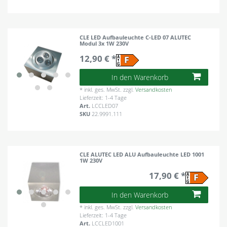
CLE LED Aufbauleuchte C-LED 07 ALUTEC
Modul 3x 1W 230V
12,90 € *
In den Warenkorb
*
inkl. ges. MwSt.
zzgl.
Versandkosten
Lieferzeit: 1-4 Tage
Art.
LCCLED07
SKU
22.9991.111
CLE ALUTEC LED ALU Aufbauleuchte LED 1001
1W 230V
17,90 € *
In den Warenkorb
*
inkl. ges. MwSt.
zzgl.
Versandkosten
Lieferzeit: 1-4 Tage
Art.
LCCLED1001