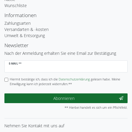
Wunschliste
Informationen
Zahlungsarten
Versandarten & -kosten
Umwelt & Entsorgung
Newsletter
Nach der Anmeldung erhalten Sie eine Email zur Bestätigung
Newsletter
E-MAIL **
Honig
Hiermit bestätige ich, dass ich die
Daten­schutz­erklärung
gelesen habe. Meine
Einwilligung kann ich jederzeit widerrufen.**
Abonnieren
** Hierbei handelt es sich um ein Pflichtfeld.
Nehmen Sie
Kontakt
mit uns auf