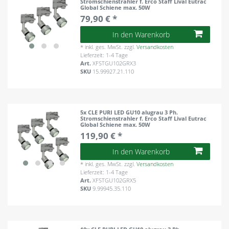
Stromschienstrahler f. Erco Staff Lival Eutrac
Global Schiene max. 50W
79,90 € *
In den Warenkorb
*
inkl. ges. MwSt.
zzgl.
Versandkosten
Lieferzeit: 1-4 Tage
Art.
XFSTGU102GRX3
SKU
15.99927.21.110
5x CLE PURI LED GU10 alugrau 3 Ph.
Stromschienstrahler f. Erco Staff Lival Eutrac
Global Schiene max. 50W
119,90 € *
In den Warenkorb
*
inkl. ges. MwSt.
zzgl.
Versandkosten
Lieferzeit: 1-4 Tage
Art.
XFSTGU102GRX5
SKU
9.99945.35.110