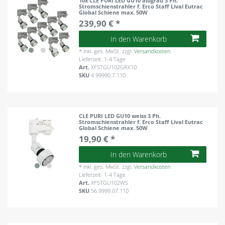
10x CLE PURI LED GU10 alugrau 3 Ph.
Stromschienstrahler f. Erco Staff Lival Eutrac
Global Schiene max. 50W
239,90 € *
In den Warenkorb
*
inkl. ges. MwSt.
zzgl.
Versandkosten
Lieferzeit: 1-4 Tage
Art.
XFSTGU102GRX10
SKU
4.99990.7.110
CLE PURI LED GU10 weiss 3 Ph.
Stromschienstrahler f. Erco Staff Lival Eutrac
Global Schiene max. 50W
19,90 € *
In den Warenkorb
*
inkl. ges. MwSt.
zzgl.
Versandkosten
Lieferzeit: 1-4 Tage
Art.
XFSTGU102WS
SKU
56.9999.07.110