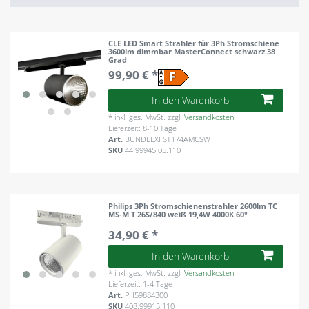
CLE LED Smart Strahler für 3Ph Stromschiene
3600lm dimmbar MasterConnect schwarz 38
Grad
99,90 € *
In den Warenkorb
*
inkl. ges. MwSt.
zzgl.
Versandkosten
Lieferzeit: 8-10 Tage
Art.
BUNDLEXFST174AMCSW
SKU
44.99945.05.110
Philips 3Ph Stromschienenstrahler 2600lm TC
MS-M T 26S/840 weiß 19,4W 4000K 60°
34,90 € *
In den Warenkorb
*
inkl. ges. MwSt.
zzgl.
Versandkosten
Lieferzeit: 1-4 Tage
Art.
PH59884300
SKU
408.99915.110