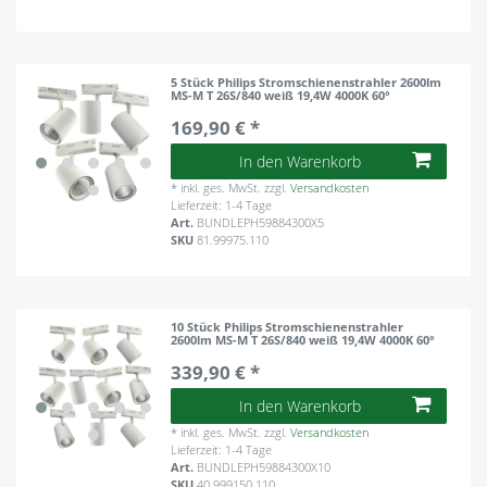
5 Stück Philips Stromschienenstrahler 2600lm
MS-M T 26S/840 weiß 19,4W 4000K 60°
169,90 € *
In den Warenkorb
*
inkl. ges. MwSt.
zzgl.
Versandkosten
Lieferzeit: 1-4 Tage
Art.
BUNDLEPH59884300X5
SKU
81.99975.110
10 Stück Philips Stromschienenstrahler
2600lm MS-M T 26S/840 weiß 19,4W 4000K 60°
339,90 € *
In den Warenkorb
*
inkl. ges. MwSt.
zzgl.
Versandkosten
Lieferzeit: 1-4 Tage
Art.
BUNDLEPH59884300X10
SKU
40.999150.110