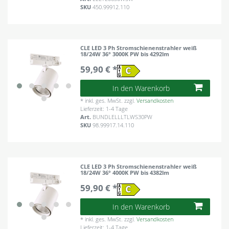
SKU
450.99912.110
CLE LED 3 Ph Stromschienenstrahler weiß
18/24W 36° 3000K PW bis 4292lm
59,90 € *
In den Warenkorb
*
inkl. ges. MwSt.
zzgl.
Versandkosten
Lieferzeit: 1-4 Tage
Art.
BUNDLELLLTLWS30PW
SKU
98.99917.14.110
CLE LED 3 Ph Stromschienenstrahler weiß
18/24W 36° 4000K PW bis 4382lm
59,90 € *
In den Warenkorb
*
inkl. ges. MwSt.
zzgl.
Versandkosten
Lieferzeit: 1-4 Tage