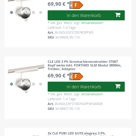
69,90 € *
In den Warenkorb
*
inkl. ges. MwSt.
zzgl.
Versandkosten
Lieferzeit: 1-4 Tage
Art.
BUNDLEXFST007KOPFWS
SKU
34.99926.95.110
CLE LED 3 Ph Stromschienenstrahler ST007
Kopf weiss inkl. FORTIMO SLM Modul 3800lm,
Treiber, Adapter
69,90 € *
In den Warenkorb
*
inkl. ges. MwSt.
zzgl.
Versandkosten
Lieferzeit: 1-4 Tage
Art.
BUNDLEXFST007KOPFWS4000K
SKU
34.99927.95.110
3x CLE PURI LED GU10 alugrau 3 Ph.