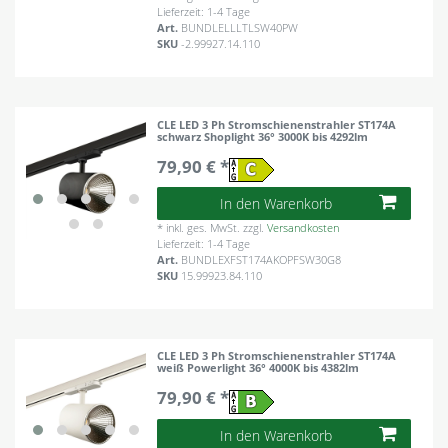
Lieferzeit: 1-4 Tage
Art.
BUNDLELLLTLSW40PW
SKU
-2.99927.14.110
CLE LED 3 Ph Stromschienenstrahler ST174A
schwarz Shoplight 36° 3000K bis 4292lm
79,90 € *
In den Warenkorb
*
inkl. ges. MwSt.
zzgl.
Versandkosten
Lieferzeit: 1-4 Tage
Art.
BUNDLEXFST174AKOPFSW30G8
SKU
15.99923.84.110
CLE LED 3 Ph Stromschienenstrahler ST174A
weiß Powerlight 36° 4000K bis 4382lm
79,90 € *
In den Warenkorb