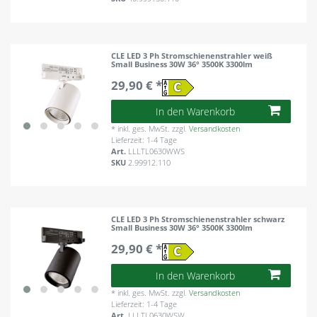
CLE LED 3 Ph Stromschienenstrahler weiß
Small Business 30W 36° 3500K 3300lm
29,90 € *
In den Warenkorb
*
inkl. ges. MwSt.
zzgl.
Versandkosten
Lieferzeit: 1-4 Tage
Art.
LLLTL0630WWS
SKU
2.99912.110
CLE LED 3 Ph Stromschienenstrahler schwarz
Small Business 30W 36° 3500K 3300lm
29,90 € *
In den Warenkorb
*
inkl. ges. MwSt.
zzgl.
Versandkosten
Lieferzeit: 1-4 Tage
Art.
LLLTL0630WSW