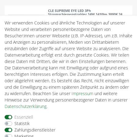
CLE SUPREME EYE LED 3Ph
Stromschienenstrahler 14W 1410lm 3000K 24
Grad weiß In-Track Driver
Wir verwenden Cookies und ähnliche Technologien auf unserer
39,90 € *
Website und verarbeiten personenbezogene Daten von
Besucher:innen unserer Webseite (z.B. IP-Adresse), um z.B. Inhalte
In den Warenkorb
und Anzeigen zu personalisieren, Medien von Drittanbietern
*
inkl. ges. MwSt.
zzgl.
Versandkosten
einzubinden oder Zugriffe auf unsere Website zu analysieren. Die
Lieferzeit: 1-4 Tage
Art.
BUNDLEXFST207WS
Datenverarbeitung erfolgt erst durch gesetzte Cookies. Wir teilen
SKU
246.99917.7.110
diese Daten mit Dritten, die wir in den Einstellungen benennen.
Die Datenverarbeitung kann mit Einwilligung oder aufgrund eines
berechtigten Interesses erfolgen. Die Zustimmung kann erteilt
oder abgelehnt werden. Es besteht das Recht, nicht einzuwilligen
CLE SUPREME EYE LED 3Ph
und die Einwilligung zu einem späteren Zeitpunkt zu ändern oder
Stromschienenstrahler 14W 1410lm 3000K 24
Grad schwarz In-Track Driver
zu widerrufen. Beachten Sie unser
Impressum
und weitere
39,90 € *
Hinweise zur Verwendung personenbezogener Daten in unserer
Daten­schutz­erklärung
.
In den Warenkorb
*
inkl. ges. MwSt.
zzgl.
Versandkosten
Essenziell
Lieferzeit: 1-4 Tage
Statistik
Art.
BUNDLEXFST207SW
Zahlungsdienstleister
SKU
3.99917.7.110
Marketing