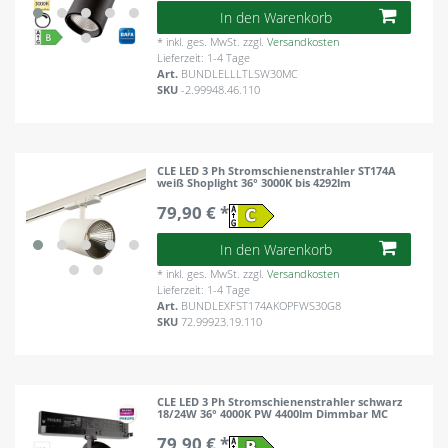
In den Warenkorb
*
inkl. ges. MwSt.
zzgl.
Versandkosten
Lieferzeit: 1-4 Tage
Art.
BUNDLELLLTLSW30MC
SKU
-2.99948.46.110
CLE LED 3 Ph Stromschienenstrahler ST174A
weiß Shoplight 36° 3000K bis 4292lm
79,90 € *
In den Warenkorb
*
inkl. ges. MwSt.
zzgl.
Versandkosten
Lieferzeit: 1-4 Tage
Art.
BUNDLEXFST174AKOPFWS30G8
SKU
72.99923.19.110
CLE LED 3 Ph Stromschienenstrahler schwarz
18/24W 36° 4000K PW 4400lm Dimmbar MC
79,90 € *