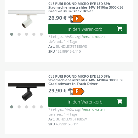
CLE PURI ROUND MICRO EYE LED 3Ph
Stromschienenstrahler 14W 1410lm 3000K 36
Grad weiss In-Track Driver
26,90 € *
In den Warenkorb
*
inkl. ges. MwSt.
zzgl.
Versandkosten
Lieferzeit: 1-4 Tage
Art.
BUNDLEXFST188WS
SKU
185.99915.6.110
CLE PURI ROUND MICRO EYE LED 3Ph
Stromschienenstrahler 14W 1410lm 3000K 36
Grad schwarz In-Track Driver
29,90 € *
In den Warenkorb
*
inkl. ges. MwSt.
zzgl.
Versandkosten
Lieferzeit: 1-4 Tage
Art.
BUNDLEXFST188SW
SKU
40.99915.6.111