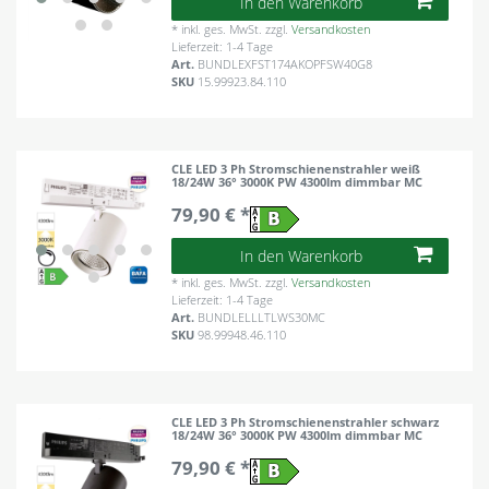
In den Warenkorb
*
inkl. ges. MwSt.
zzgl.
Versandkosten
Lieferzeit: 1-4 Tage
Art.
BUNDLEXFST174AKOPFSW40G8
SKU
15.99923.84.110
CLE LED 3 Ph Stromschienenstrahler weiß
18/24W 36° 3000K PW 4300lm dimmbar MC
79,90 € *
In den Warenkorb
*
inkl. ges. MwSt.
zzgl.
Versandkosten
Lieferzeit: 1-4 Tage
Art.
BUNDLELLLTLWS30MC
SKU
98.99948.46.110
CLE LED 3 Ph Stromschienenstrahler schwarz
18/24W 36° 3000K PW 4300lm dimmbar MC
79,90 € *