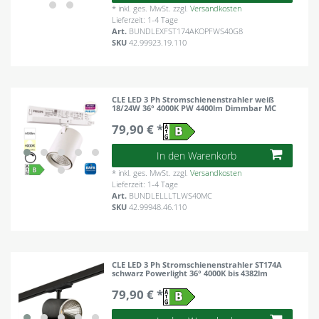
*
inkl. ges. MwSt.
zzgl.
Versandkosten
Lieferzeit: 1-4 Tage
Art.
BUNDLEXFST174AKOPFWS40G8
SKU
42.99923.19.110
CLE LED 3 Ph Stromschienenstrahler weiß
18/24W 36° 4000K PW 4400lm Dimmbar MC
79,90 € *
In den Warenkorb
*
inkl. ges. MwSt.
zzgl.
Versandkosten
Lieferzeit: 1-4 Tage
Art.
BUNDLELLLTLWS40MC
SKU
42.99948.46.110
CLE LED 3 Ph Stromschienenstrahler ST174A
schwarz Powerlight 36° 4000K bis 4382lm
79,90 € *