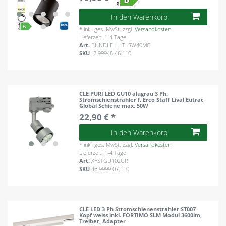
In den Warenkorb
*
inkl. ges. MwSt.
zzgl.
Versandkosten
Lieferzeit: 1-4 Tage
Art.
BUNDLELLLTLSW40MC
SKU
-2.99948.46.110
CLE PURI LED GU10 alugrau 3 Ph.
Stromschienstrahler f. Erco Staff Lival Eutrac
Global Schiene max. 50W
22,90 € *
In den Warenkorb
*
inkl. ges. MwSt.
zzgl.
Versandkosten
Lieferzeit: 1-4 Tage
Art.
XFSTGU102GR
SKU
46.9999.07.110
CLE LED 3 Ph Stromschienenstrahler ST007
Kopf weiss inkl. FORTIMO SLM Modul 3600lm,
Treiber, Adapter