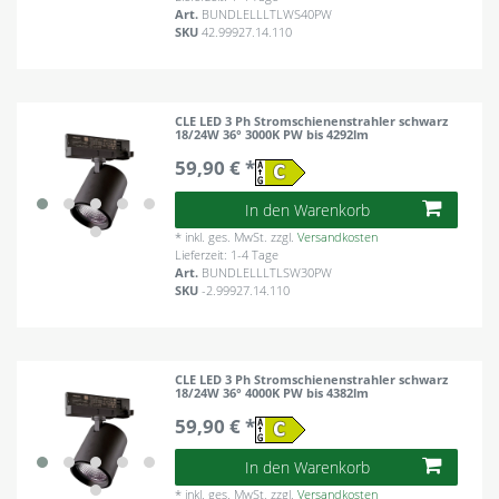
Art.
BUNDLELLLTLWS40PW
SKU
42.99927.14.110
CLE LED 3 Ph Stromschienenstrahler schwarz
18/24W 36° 3000K PW bis 4292lm
59,90 € *
In den Warenkorb
*
inkl. ges. MwSt.
zzgl.
Versandkosten
Lieferzeit: 1-4 Tage
Art.
BUNDLELLLTLSW30PW
SKU
-2.99927.14.110
CLE LED 3 Ph Stromschienenstrahler schwarz
18/24W 36° 4000K PW bis 4382lm
59,90 € *
In den Warenkorb
*
inkl. ges. MwSt.
zzgl.
Versandkosten