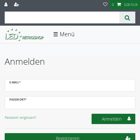
0
0,00 EUR
☰
Anmelden
E-MAIL*
PASSWORT*
Passwort vergessen?
Anmelden
Registrieren