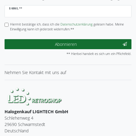
Newsletter
E-MAIL **
Honig
Hiermit bestätige ich, dass ich die
Daten­schutz­erklärung
gelesen habe. Meine
Einwilligung kann ich jederzeit widerrufen.**
Abonnieren
** Hierbei handelt es sich um ein Pflichtfeld.
Nehmen Sie
Kontakt
mit uns auf
Halogenkauf LIGHTECH GmbH
Schlehenweg 4
29690 Schwarmstedt
Deutschland