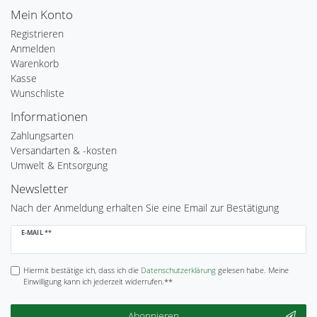
Mein Konto
Registrieren
Anmelden
Warenkorb
Kasse
Wunschliste
Informationen
Zahlungsarten
Versandarten & -kosten
Umwelt & Entsorgung
Newsletter
Nach der Anmeldung erhalten Sie eine Email zur Bestätigung
Newsletter
E-MAIL **
Honig
Hiermit bestätige ich, dass ich die
Daten­schutz­erklärung
gelesen habe. Meine
Einwilligung kann ich jederzeit widerrufen.**
Abonnieren