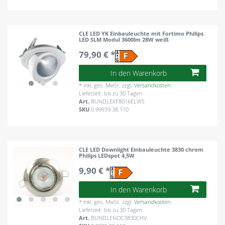
CLE LED YK Einbauleuchte mit Fortimo Philips
LED SLM Modul 3600lm 28W weiß
79,90 € *
In den Warenkorb
*
inkl. ges. MwSt.
zzgl.
Versandkosten
Lieferzeit: bis zu 30 Tagen
Art.
BUNDLEXF8016ELWS
SKU
0.99939.38.110
CLE LED Downlight Einbauleuchte 3830 chrom
Philips LEDspot 4,5W
9,90 € *
In den Warenkorb
*
inkl. ges. MwSt.
zzgl.
Versandkosten
Lieferzeit: bis zu 30 Tagen
Art.
BUNDLENOC3830CHV