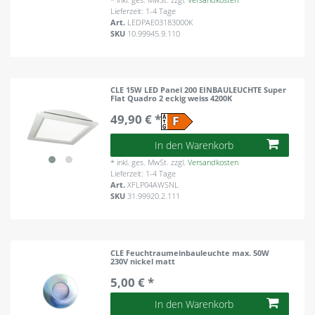
Lieferzeit: 1-4 Tage
Art.
LEDPAE03183000K
SKU
10.99945.9.110
CLE 15W LED Panel 200 EINBAULEUCHTE Super
Flat Quadro 2 eckig weiss 4200K
49,90 € *
In den Warenkorb
*
inkl. ges. MwSt.
zzgl.
Versandkosten
Lieferzeit: 1-4 Tage
Art.
XFLP04AWSNL
SKU
31.99920.2.111
CLE Feuchtraumeinbauleuchte max. 50W
230V nickel matt
5,00 € *
In den Warenkorb