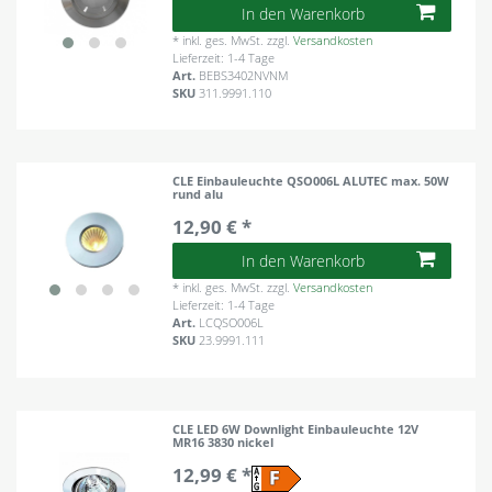
In den Warenkorb
*
inkl. ges. MwSt.
zzgl.
Versandkosten
Lieferzeit: 1-4 Tage
Art.
BEBS3402NVNM
SKU
311.9991.110
CLE Einbauleuchte QSO006L ALUTEC max. 50W
rund alu
12,90 € *
In den Warenkorb
*
inkl. ges. MwSt.
zzgl.
Versandkosten
Lieferzeit: 1-4 Tage
Art.
LCQSO006L
SKU
23.9991.111
CLE LED 6W Downlight Einbauleuchte 12V
MR16 3830 nickel
12,99 € *