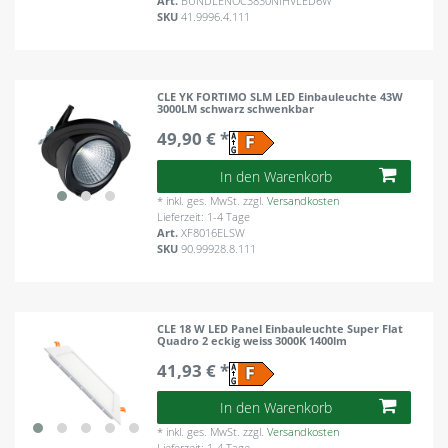
Art.
BUNDLENOC3830NIHVLED6W
SKU
41.9996.4.111
CLE YK FORTIMO SLM LED Einbauleuchte 43W
3000LM schwarz schwenkbar
49,90 € *
In den Warenkorb
*
inkl. ges. MwSt.
zzgl.
Versandkosten
Lieferzeit: 1-4 Tage
Art.
XF8016ELSW
SKU
90.99928.8.111
CLE 18 W LED Panel Einbauleuchte Super Flat
Quadro 2 eckig weiss 3000K 1400lm
41,93 € *
In den Warenkorb
*
inkl. ges. MwSt.
zzgl.
Versandkosten
Lieferzeit: 1-4 Tage