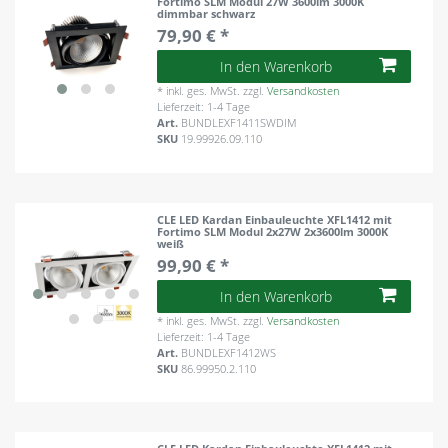
Fortimo SLM Modul 27W 3600lm 3000K
dimmbar schwarz
79,90 € *
In den Warenkorb
*
inkl. ges. MwSt.
zzgl.
Versandkosten
Lieferzeit: 1-4 Tage
Art.
BUNDLEXF1411SWDIM
SKU
19.99926.09.110
CLE LED Kardan Einbauleuchte XFL1412 mit
Fortimo SLM Modul 2x27W 2x3600lm 3000K
weiß
99,90 € *
In den Warenkorb
*
inkl. ges. MwSt.
zzgl.
Versandkosten
Lieferzeit: 1-4 Tage
Art.
BUNDLEXF1412WS
SKU
86.99950.2.110