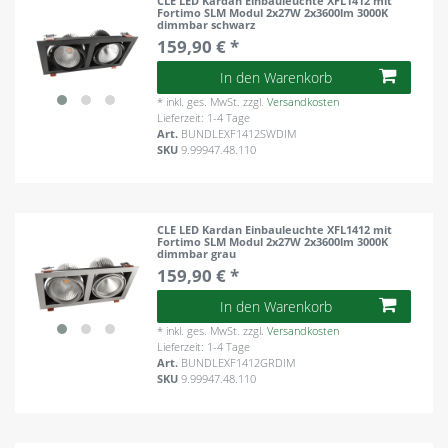
CLE LED Kardan Einbauleuchte XFL1412 mit
Fortimo SLM Modul 2x27W 2x3600lm 3000K
dimmbar schwarz
159,90 € *
In den Warenkorb
*
inkl. ges. MwSt.
zzgl.
Versandkosten
Lieferzeit: 1-4 Tage
Art.
BUNDLEXF1412SWDIM
SKU
9.99947.48.110
CLE LED Kardan Einbauleuchte XFL1412 mit
Fortimo SLM Modul 2x27W 2x3600lm 3000K
dimmbar grau
159,90 € *
In den Warenkorb
*
inkl. ges. MwSt.
zzgl.
Versandkosten
Lieferzeit: 1-4 Tage
Art.
BUNDLEXF1412GRDIM
SKU
9.99947.48.110