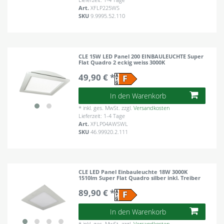
Art.
XFLP225WS
SKU
9.9995.52.110
CLE 15W LED Panel 200 EINBAULEUCHTE Super
Flat Quadro 2 eckig weiss 3000K
49,90 € *
In den Warenkorb
*
inkl. ges. MwSt.
zzgl.
Versandkosten
Lieferzeit: 1-4 Tage
Art.
XFLP04AWSWL
SKU
46.99920.2.111
CLE LED Panel Einbauleuchte 18W 3000K
1510lm Super Flat Quadro silber inkl. Treiber
89,90 € *
In den Warenkorb
*
inkl. ges. MwSt.
zzgl.
Versandkosten