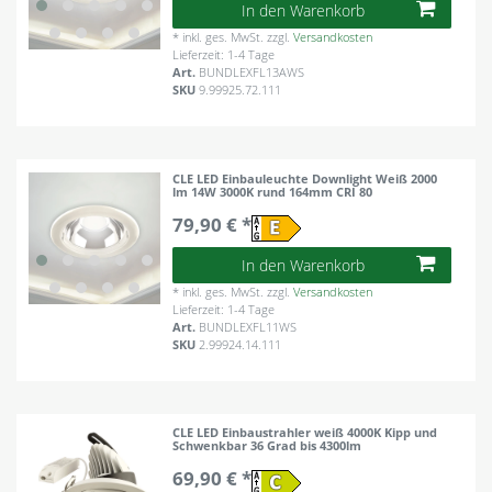
In den Warenkorb
*
inkl. ges. MwSt.
zzgl.
Versandkosten
Lieferzeit: 1-4 Tage
Art.
BUNDLEXFL13AWS
SKU
9.99925.72.111
CLE LED Einbauleuchte Downlight Weiß 2000
lm 14W 3000K rund 164mm CRI 80
79,90 € *
In den Warenkorb
*
inkl. ges. MwSt.
zzgl.
Versandkosten
Lieferzeit: 1-4 Tage
Art.
BUNDLEXFL11WS
SKU
2.99924.14.111
CLE LED Einbaustrahler weiß 4000K Kipp und
Schwenkbar 36 Grad bis 4300lm
69,90 € *