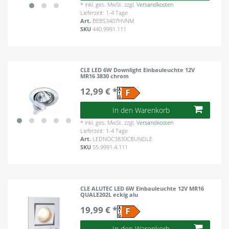
*
inkl. ges. MwSt.
zzgl.
Versandkosten
Lieferzeit: 1-4 Tage
Art.
BEBS3407HVNM
SKU
440.9991.111
CLE LED 6W Downlight Einbauleuchte 12V
MR16 3830 chrom
12,99 € *
In den Warenkorb
*
inkl. ges. MwSt.
zzgl.
Versandkosten
Lieferzeit: 1-4 Tage
Art.
LEDNOC3830CBUNDLE
SKU
55.9991.4.111
CLE ALUTEC LED 6W Einbauleuchte 12V MR16
QUALE202L eckig alu
19,99 € *
In den Warenkorb