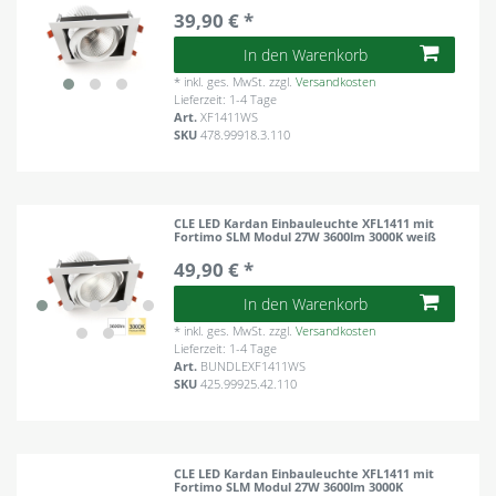
39,90 € *
In den Warenkorb
*
inkl. ges. MwSt.
zzgl.
Versandkosten
Lieferzeit: 1-4 Tage
Art.
XF1411WS
SKU
478.99918.3.110
CLE LED Kardan Einbauleuchte XFL1411 mit
Fortimo SLM Modul 27W 3600lm 3000K weiß
49,90 € *
In den Warenkorb
*
inkl. ges. MwSt.
zzgl.
Versandkosten
Lieferzeit: 1-4 Tage
Art.
BUNDLEXF1411WS
SKU
425.99925.42.110
CLE LED Kardan Einbauleuchte XFL1411 mit
Fortimo SLM Modul 27W 3600lm 3000K