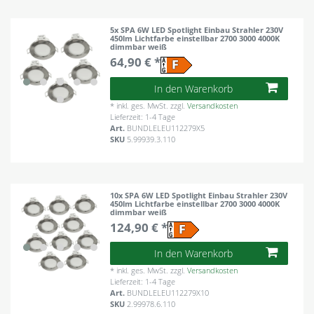
5x SPA 6W LED Spotlight Einbau Strahler 230V
450lm Lichtfarbe einstellbar 2700 3000 4000K
dimmbar weiß
64,90 € *
In den Warenkorb
*
inkl. ges. MwSt.
zzgl.
Versandkosten
Lieferzeit: 1-4 Tage
Art.
BUNDLELEU112279X5
SKU
5.99939.3.110
10x SPA 6W LED Spotlight Einbau Strahler 230V
450lm Lichtfarbe einstellbar 2700 3000 4000K
dimmbar weiß
124,90 € *
In den Warenkorb
*
inkl. ges. MwSt.
zzgl.
Versandkosten
Lieferzeit: 1-4 Tage
Art.
BUNDLELEU112279X10
SKU
2.99978.6.110