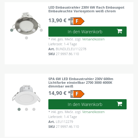
LED Einbaustrahler 230V 6W flach Einbauspot
Einbauleuchte Variosystem weiß chrom
13,90 € *
In den Warenkorb
*
inkl. ges. MwSt.
zzgl.
Versandkosten
Lieferzeit: 1-4 Tage
Art.
BUNDLELEU112278
SKU
27.9997.86.110
SPA 6W LED Einbaustrahler 230V 600lm
Lichtfarbe einstellbar 2700 3000 4000K
dimmbar weiß
14,90 € *
In den Warenkorb
*
inkl. ges. MwSt.
zzgl.
Versandkosten
Lieferzeit: 1-4 Tage
Art.
LEU112279
SKU
27.9997.46.110