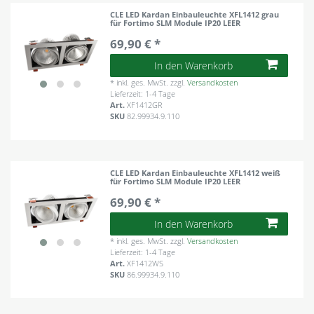
CLE LED Kardan Einbauleuchte XFL1412 grau
für Fortimo SLM Module IP20 LEER
69,90 € *
In den Warenkorb
*
inkl. ges. MwSt.
zzgl.
Versandkosten
Lieferzeit: 1-4 Tage
Art.
XF1412GR
SKU
82.99934.9.110
CLE LED Kardan Einbauleuchte XFL1412 weiß
für Fortimo SLM Module IP20 LEER
69,90 € *
In den Warenkorb
*
inkl. ges. MwSt.
zzgl.
Versandkosten
Lieferzeit: 1-4 Tage
Art.
XF1412WS
SKU
86.99934.9.110