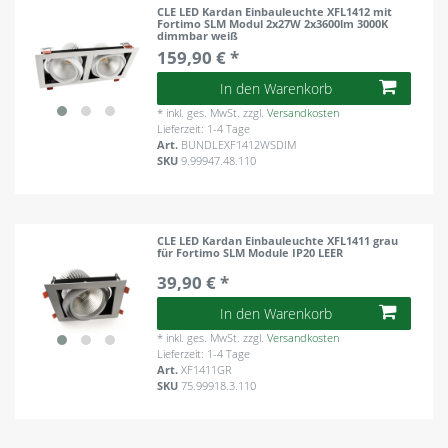
CLE LED Kardan Einbauleuchte XFL1412 mit
Fortimo SLM Modul 2x27W 2x3600lm 3000K
dimmbar weiß
159,90 € *
In den Warenkorb
*
inkl. ges. MwSt.
zzgl.
Versandkosten
Lieferzeit: 1-4 Tage
Art.
BUNDLEXF1412WSDIM
SKU
9.99947.48.110
CLE LED Kardan Einbauleuchte XFL1411 grau
für Fortimo SLM Module IP20 LEER
39,90 € *
In den Warenkorb
*
inkl. ges. MwSt.
zzgl.
Versandkosten
Lieferzeit: 1-4 Tage
Art.
XF1411GR
SKU
75.99918.3.110