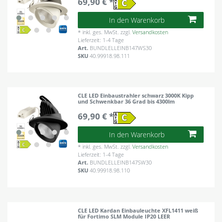
69,90 € *
In den Warenkorb
*
inkl. ges. MwSt.
zzgl.
Versandkosten
Lieferzeit: 1-4 Tage
Art.
BUNDLELLEINB147WS30
SKU
40.99918.98.111
CLE LED Einbaustrahler schwarz 3000K Kipp
und Schwenkbar 36 Grad bis 4300lm
69,90 € *
In den Warenkorb
*
inkl. ges. MwSt.
zzgl.
Versandkosten
Lieferzeit: 1-4 Tage
Art.
BUNDLELLEINB147SW30
SKU
40.99918.98.110
CLE LED Kardan Einbauleuchte XFL1411 weiß
für Fortimo SLM Module IP20 LEER