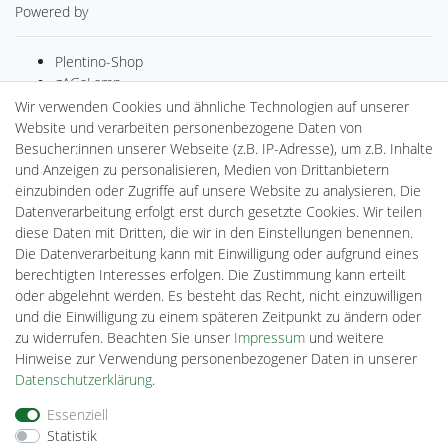
Powered by
Plentino-Shop
gAGaLamp
Drohnenstore24
Wir verwenden Cookies und ähnliche Technologien auf unserer
MeinUSB
Website und verarbeiten personenbezogene Daten von
Batteriespeicher
Besucher:innen unserer Webseite (z.B. IP-Adresse), um z.B. Inhalte
PlentiSolar
und Anzeigen zu personalisieren, Medien von Drittanbietern
Gebrauchtlicht
einzubinden oder Zugriffe auf unsere Website zu analysieren. Die
Ledkauf
Datenverarbeitung erfolgt erst durch gesetzte Cookies. Wir teilen
DEYESOLAR
diese Daten mit Dritten, die wir in den Einstellungen benennen.
Lightech Connect
Die Datenverarbeitung kann mit Einwilligung oder aufgrund eines
CardanLight Europe
berechtigten Interesses erfolgen. Die Zustimmung kann erteilt
FORTIMO LEDs
oder abgelehnt werden. Es besteht das Recht, nicht einzuwilligen
Cardanlight-Shop
und die Einwilligung zu einem späteren Zeitpunkt zu ändern oder
Wallbox24
zu widerrufen. Beachten Sie unser
Impressum
und weitere
Hinweise zur Verwendung personenbezogener Daten in unserer
Daten­schutz­erklärung
.
Impressum
Daten­schutz­erklärung
AGB
Essenziell
Statistik