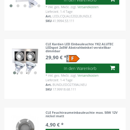
*
inkl. ges. MwSt.
zzgl.
Versandkosten
Lieferzeit: 1-4 Tage
Art.
LEDLCQUALE202LBUNDLE
SKU
41.9994.53.111
CLE Kardan LED Einbauleuchte YK2 ALUTEC
LEDspot 2x5W Abstrahlwinkel verstellbar
dimmbar
29,90 € *
In den Warenkorb
*
inkl. ges. MwSt.
zzgl.
Versandkosten
Lieferzeit: 1-4 Tage
Art.
BUNDLEDO2739ALNEU
SKU
17.99918.68.111
CLE Feuchtraumeinbauleuchte max. 50W 12V
nickel matt
4,90 € *