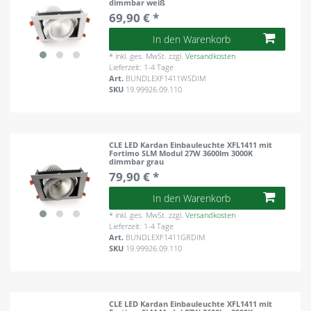
dimmbar weiß
69,90 € *
In den Warenkorb
*
inkl. ges. MwSt.
zzgl.
Versandkosten
Lieferzeit: 1-4 Tage
Art.
BUNDLEXF1411WSDIM
SKU
19.99926.09.110
CLE LED Kardan Einbauleuchte XFL1411 mit
Fortimo SLM Modul 27W 3600lm 3000K
dimmbar grau
79,90 € *
In den Warenkorb
*
inkl. ges. MwSt.
zzgl.
Versandkosten
Lieferzeit: 1-4 Tage
Art.
BUNDLEXF1411GRDIM
SKU
19.99926.09.110
CLE LED Kardan Einbauleuchte XFL1411 mit