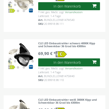
In den Warenkorb
*
inkl. ges. MwSt.
zzgl.
Versandkosten
Lieferzeit: 1-4 Tage
Art.
BUNDLELLEINB147WS40
SKU
20.99918.98.111
CLE LED Einbaustrahler schwarz 4000K Kipp
und Schwenkbar 36 Grad bis 4300lm
69,90 € *
In den Warenkorb
*
inkl. ges. MwSt.
zzgl.
Versandkosten
Lieferzeit: 1-4 Tage
Art.
BUNDLELLEINB147SW40
SKU
20.99918.98.110
CLE LED Einbaustrahler weiß 3000K Kipp und
Schwenkbar 36 Grad bis 4300lm