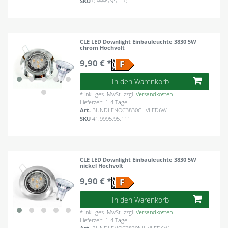
SKU
0.9995.95.110
CLE LED Downlight Einbauleuchte 3830 5W
chrom Hochvolt
9,90 € *
In den Warenkorb
*
inkl. ges. MwSt.
zzgl.
Versandkosten
Lieferzeit: 1-4 Tage
Art.
BUNDLENOC3830CHVLED6W
SKU
41.9995.95.111
CLE LED Downlight Einbauleuchte 3830 5W
nickel Hochvolt
9,90 € *
In den Warenkorb
*
inkl. ges. MwSt.
zzgl.
Versandkosten
Lieferzeit: 1-4 Tage