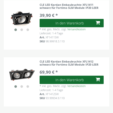
CLE LED Kardan Einbauleuchte XFL1411
schwarz für Fortimo SLM Module IP20 LEER
39,90 € *
In den Warenkorb
*
inkl. ges. MwSt.
zzgl.
Versandkosten
Lieferzeit: 1-4 Tage
Art.
XF1411SW
SKU
98.99918.3.110
CLE LED Kardan Einbauleuchte XFL1412
schwarz für Fortimo SLM Module IP20 LEER
69,90 € *
In den Warenkorb
*
inkl. ges. MwSt.
zzgl.
Versandkosten
Lieferzeit: 1-4 Tage
Art.
XF1412SW
SKU
93.99934.9.110