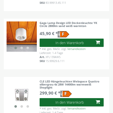
SKU
83.99913.45.111
Gaga Lamp Design LED Deckenleuchte YK
Circle 2800lm sand weiß warmton
45,90 € *
In den Warenkorb
*
inkl. ges. MwSt.
zzgl.
Versandkosten
Lieferzeit: 1-4 Tage
Art.
XFL139AWS
SKU
15.99929.6.111
CLE LED Hängeleuchten Webspace Quattro
silbergrau 4x 28W 14400lm warmweiß
Shoplight
299,90 € *
In den Warenkorb
*
inkl. ges. MwSt.
zzgl.
Versandkosten
Lieferzeit: 1-4 Tage