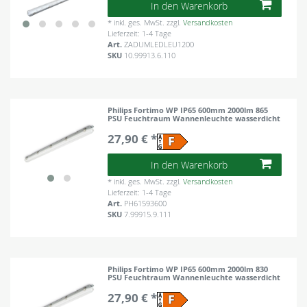
In den Warenkorb
*
inkl. ges. MwSt.
zzgl.
Versandkosten
Lieferzeit: 1-4 Tage
Art.
ZADUMLEDLEU1200
SKU
10.99913.6.110
Philips Fortimo WP IP65 600mm 2000lm 865
PSU Feuchtraum Wannenleuchte wasserdicht
27,90 € *
In den Warenkorb
*
inkl. ges. MwSt.
zzgl.
Versandkosten
Lieferzeit: 1-4 Tage
Art.
PH61593600
SKU
7.99915.9.111
Philips Fortimo WP IP65 600mm 2000lm 830
PSU Feuchtraum Wannenleuchte wasserdicht
27,90 € *