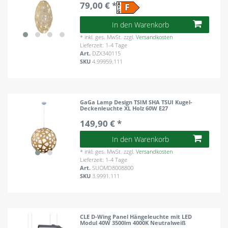
79,00 € *
In den Warenkorb
*
inkl. ges. MwSt.
zzgl.
Versandkosten
Lieferzeit: 1-4 Tage
Art.
DZX340115
SKU
4.99959.111
GaGa Lamp Design TSIM SHA TSUI Kugel-
Deckenleuchte XL Holz 60W E27
149,90 € *
In den Warenkorb
*
inkl. ges. MwSt.
zzgl.
Versandkosten
Lieferzeit: 1-4 Tage
Art.
SUOMD8008800
SKU
3.9991.111
CLE D-Wing Panel Hängeleuchte mit LED
Modul 40W 3500lm 4000K Neutralweiß