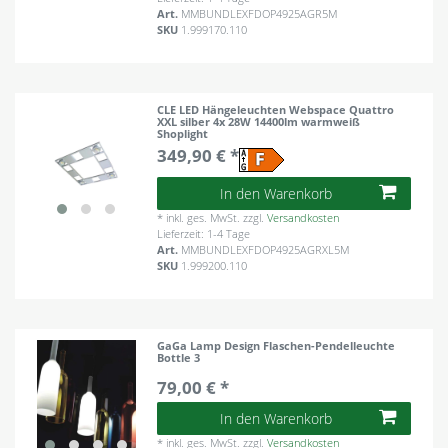
Art.
MMBUNDLEXFDOP4925AGR5M
SKU
1.999170.110
CLE LED Hängeleuchten Webspace Quattro
XXL silber 4x 28W 14400lm warmweiß
Shoplight
349,90 € *
In den Warenkorb
*
inkl. ges. MwSt.
zzgl.
Versandkosten
Lieferzeit: 1-4 Tage
Art.
MMBUNDLEXFDOP4925AGRXL5M
SKU
1.999200.110
GaGa Lamp Design Flaschen-Pendelleuchte
Bottle 3
79,00 € *
In den Warenkorb
*
inkl. ges. MwSt.
zzgl.
Versandkosten