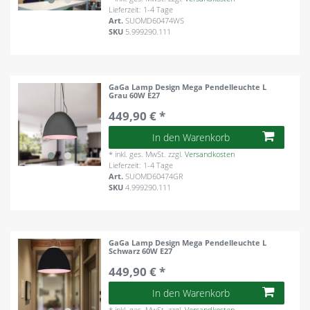
Lieferzeit: 1-4 Tage
Art.
SUOMD60474WS
SKU
5.999290.111
GaGa Lamp Design Mega Pendelleuchte L
Grau 60W E27
449,90 € *
In den Warenkorb
*
inkl. ges. MwSt.
zzgl.
Versandkosten
Lieferzeit: 1-4 Tage
Art.
SUOMD60474GR
SKU
4.999290.111
GaGa Lamp Design Mega Pendelleuchte L
Schwarz 60W E27
449,90 € *
In den Warenkorb
*
inkl. ges. MwSt.
zzgl.
Versandkosten