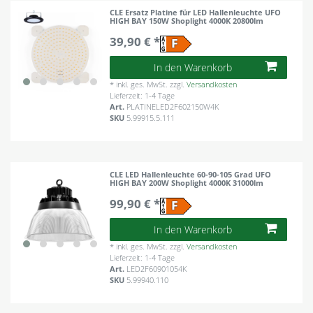
CLE Ersatz Platine für LED Hallenleuchte UFO
HIGH BAY 150W Shoplight 4000K 20800lm
39,90 € *
In den Warenkorb
*
inkl. ges. MwSt.
zzgl.
Versandkosten
Lieferzeit: 1-4 Tage
Art.
PLATINELED2F602150W4K
SKU
5.99915.5.111
CLE LED Hallenleuchte 60-90-105 Grad UFO
HIGH BAY 200W Shoplight 4000K 31000lm
99,90 € *
In den Warenkorb
*
inkl. ges. MwSt.
zzgl.
Versandkosten
Lieferzeit: 1-4 Tage
Art.
LED2F60901054K
SKU
5.99940.110