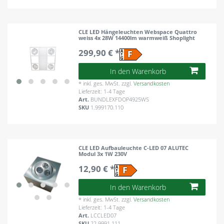
CLE LED Hängeleuchten Webspace Quattro
weiss 4x 28W 14400lm warmweiß Shoplight
299,90 € *
In den Warenkorb
*
inkl. ges. MwSt.
zzgl.
Versandkosten
Lieferzeit: 1-4 Tage
Art.
BUNDLEXFDOP4925WS
SKU
1.999170.110
CLE LED Aufbauleuchte C-LED 07 ALUTEC
Modul 3x 1W 230V
12,90 € *
In den Warenkorb
*
inkl. ges. MwSt.
zzgl.
Versandkosten
Lieferzeit: 1-4 Tage
Art.
LCCLED07
SKU
22.9991.111