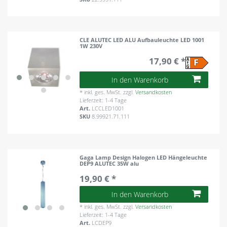
CLE ALUTEC LED ALU Aufbauleuchte LED 1001
1W 230V
17,90 € *
In den Warenkorb
*
inkl. ges. MwSt.
zzgl.
Versandkosten
Lieferzeit: 1-4 Tage
Art.
LCCLED1001
SKU
8.99921.71.111
Gaga Lamp Design Halogen LED Hängeleuchte
DEP9 ALUTEC 35W alu
19,90 € *
In den Warenkorb
*
inkl. ges. MwSt.
zzgl.
Versandkosten
Lieferzeit: 1-4 Tage
Art.
LCDEP9