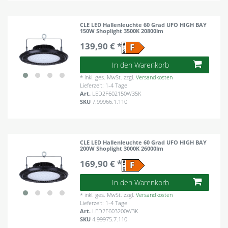
CLE LED Hallenleuchte 60 Grad UFO HIGH BAY
150W Shoplight 3500K 20800lm
139,90 € *
In den Warenkorb
*
inkl. ges. MwSt.
zzgl.
Versandkosten
Lieferzeit: 1-4 Tage
Art.
LED2F602150W35K
SKU
7.99966.1.110
CLE LED Hallenleuchte 60 Grad UFO HIGH BAY
200W Shoplight 3000K 26000lm
169,90 € *
In den Warenkorb
*
inkl. ges. MwSt.
zzgl.
Versandkosten
Lieferzeit: 1-4 Tage
Art.
LED2F603200W3K
SKU
4.99975.7.110