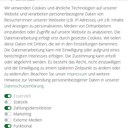
gAGaLamp
Drohnenstore24
Wir verwenden Cookies und ähnliche Technologien auf unserer
MeinUSB
Website und verarbeiten personenbezogene Daten von
Batteriespeicher
Besucher:innen unserer Webseite (z.B. IP-Adresse), um z.B. Inhalte
PlentiSolar
und Anzeigen zu personalisieren, Medien von Drittanbietern
Gebrauchtlicht
einzubinden oder Zugriffe auf unsere Website zu analysieren. Die
Ledkauf
Datenverarbeitung erfolgt erst durch gesetzte Cookies. Wir teilen
DEYESOLAR
diese Daten mit Dritten, die wir in den Einstellungen benennen.
Lightech Connect
Die Datenverarbeitung kann mit Einwilligung oder aufgrund eines
CardanLight Europe
berechtigten Interesses erfolgen. Die Zustimmung kann erteilt
FORTIMO LEDs
oder abgelehnt werden. Es besteht das Recht, nicht einzuwilligen
Cardanlight-Shop
und die Einwilligung zu einem späteren Zeitpunkt zu ändern oder
Wallbox24
zu widerrufen. Beachten Sie unser
Impressum
und weitere
Hinweise zur Verwendung personenbezogener Daten in unserer
Daten­schutz­erklärung
.
Impressum
Daten­schutz­erklärung
AGB
Essenziell
Statistik
Zahlungsdienstleister
Barrierefreiheitserklärung
Widerrufs­recht
Marketing
Externe Medien
Funktional