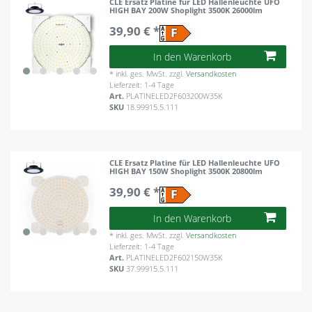
CLE Ersatz Platine für LED Hallenleuchte UFO
HIGH BAY 200W Shoplight 3500K 26000lm
39,90 € *
In den Warenkorb
*
inkl. ges. MwSt.
zzgl.
Versandkosten
Lieferzeit: 1-4 Tage
Art.
PLATINELED2F603200W35K
SKU
18.99915.5.111
CLE Ersatz Platine für LED Hallenleuchte UFO
HIGH BAY 150W Shoplight 3500K 20800lm
39,90 € *
In den Warenkorb
*
inkl. ges. MwSt.
zzgl.
Versandkosten
Lieferzeit: 1-4 Tage
Art.
PLATINELED2F602150W35K
SKU
37.99915.5.111