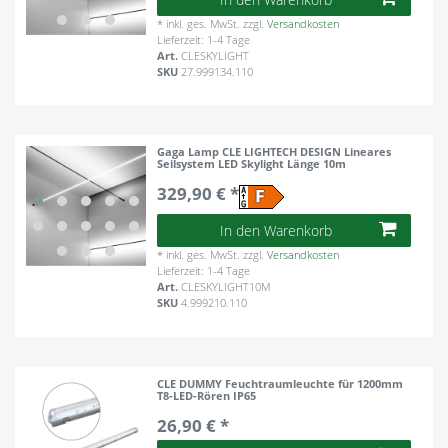
*
inkl. ges. MwSt.
zzgl.
Versandkosten
Lieferzeit: 1-4 Tage
Art.
CLESKYLIGHT
SKU
27.999134.110
Gaga Lamp CLE LIGHTECH DESIGN Lineares
Seilsystem LED Skylight Länge 10m
329,90 € *
In den Warenkorb
*
inkl. ges. MwSt.
zzgl.
Versandkosten
Lieferzeit: 1-4 Tage
Art.
CLESKYLIGHT10M
SKU
4.999210.110
CLE DUMMY Feuchtraumleuchte für 1200mm
T8-LED-Rören IP65
26,90 € *