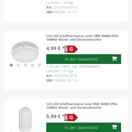
Lieferzeit: 1-4 Tage
Art.
ZHLEDSCHIFF12
SKU
668.9991.15.110
CLE LED Schiffsarmatur rund 18W 3500K IP54
1440lm Wand- und Deckenleuchte
4,99 € *
In den Warenkorb
*
inkl. ges. MwSt.
zzgl.
Versandkosten
Lieferzeit: 1-4 Tage
Art.
ZHLEDDECKE18
SKU
192.9991.55.110
CLE LED Schiffsarmatur oval 18W 3500K IP54
1440lm Wand- und Deckenleuchte
5,99 € *
In den Warenkorb