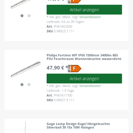
Artikel anzeigen
*
inkl. ges. MwSt.
zzgl.
Versandkosten
Lieferzeit: bis zu 30 Tagen
Art.
PH61602500
SKU
0.99923.7.111
Philips Fortimo WP IP65 1500mm 3400lm 865
PSU Feuchtraum Wannenleuchte wasserdicht
47,90 € *
Artikel anzeigen
*
inkl. ges. MwSt.
zzgl.
Versandkosten
Lieferzeit: 1-4 Tage
Art.
PH61611700
SKU
0.99927.3.111
Gaga Lamp Design Kugel Hängeleuchte
Silverball 30 15x 10W Halogen