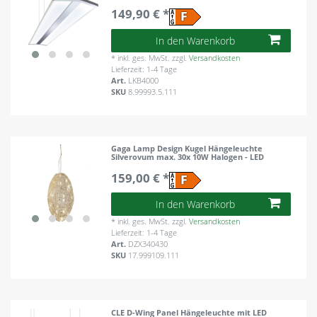
149,90 € *
In den Warenkorb
*
inkl. ges. MwSt.
zzgl.
Versandkosten
Lieferzeit: 1-4 Tage
Art.
LKB4000
SKU
8.99993.5.111
Gaga Lamp Design Kugel Hängeleuchte
Silverovum max. 30x 10W Halogen - LED
159,00 € *
In den Warenkorb
*
inkl. ges. MwSt.
zzgl.
Versandkosten
Lieferzeit: 1-4 Tage
Art.
DZX340430
SKU
17.999109.111
CLE D-Wing Panel Hängeleuchte mit LED