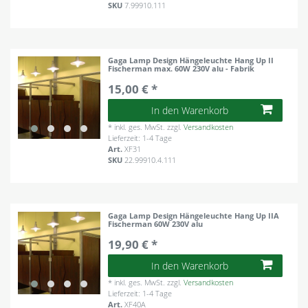
SKU
7.99910.111
Gaga Lamp Design Hängeleuchte Hang Up II
Fischerman max. 60W 230V alu - Fabrik
15,00 € *
In den Warenkorb
*
inkl. ges. MwSt.
zzgl.
Versandkosten
Lieferzeit: 1-4 Tage
Art.
XF31
SKU
22.99910.4.111
Gaga Lamp Design Hängeleuchte Hang Up IIA
Fischerman 60W 230V alu
19,90 € *
In den Warenkorb
*
inkl. ges. MwSt.
zzgl.
Versandkosten
Lieferzeit: 1-4 Tage
Art.
XF40A