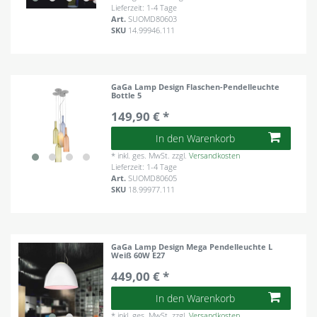
Lieferzeit: 1-4 Tage
Art.
SUOMD80603
SKU
14.99946.111
GaGa Lamp Design Flaschen-Pendelleuchte
Bottle 5
149,90 € *
In den Warenkorb
*
inkl. ges. MwSt.
zzgl.
Versandkosten
Lieferzeit: 1-4 Tage
Art.
SUOMD80605
SKU
18.99977.111
GaGa Lamp Design Mega Pendelleuchte L
Weiß 60W E27
449,00 € *
In den Warenkorb
*
inkl. ges. MwSt.
zzgl.
Versandkosten