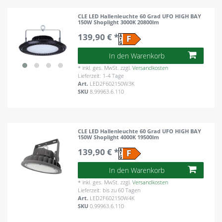
CLE LED Hallenleuchte 60 Grad UFO HIGH BAY
150W Shoplight 3000K 20800lm
139,90 € *
In den Warenkorb
*
inkl. ges. MwSt.
zzgl.
Versandkosten
Lieferzeit: 1-4 Tage
Art.
LED2F602150W3K
SKU
8.99963.6.110
CLE LED Hallenleuchte 60 Grad UFO HIGH BAY
150W Shoplight 4000K 19500lm
139,90 € *
In den Warenkorb
*
inkl. ges. MwSt.
zzgl.
Versandkosten
Lieferzeit: bis zu 60 Tagen
Art.
LED2F602150W4K
SKU
0.99963.6.110