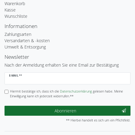
Warenkorb
Kasse
Wunschliste
Informationen
Zahlungsarten
Versandarten & -kosten
Umwelt & Entsorgung
Newsletter
Nach der Anmeldung erhalten Sie eine Email zur Bestätigung
Newsletter
E-MAIL **
Honig
Hiermit bestätige ich, dass ich die
Daten­schutz­erklärung
gelesen habe. Meine
Einwilligung kann ich jederzeit widerrufen.**
Abonnieren
** Hierbei handelt es sich um ein Pflichtfeld.