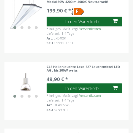
Modul 50W 4200lm 4000K Neutralweiß
199,90 € *
In den Warenkorb
*
inkl. ges. MwSt.
zzgl.
Versandkosten
Lieferzeit: 1-4 Tage
Art.
LKB4001
SKU
1.999107.111
CLE Hallenleuchte Lexa E27 Leuchtmittel LED
AGL bis 200W weiss
49,90 € *
In den Warenkorb
*
inkl. ges. MwSt.
zzgl.
Versandkosten
Lieferzeit: 1-4 Tage
Art.
DO4922WS
SKU
37.9991.111