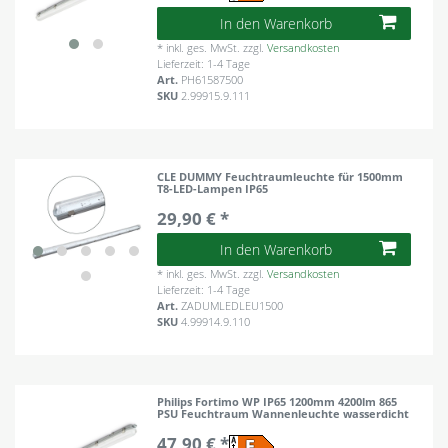
In den Warenkorb
*
inkl. ges. MwSt.
zzgl.
Versandkosten
Lieferzeit: 1-4 Tage
Art.
PH61587500
SKU
2.99915.9.111
CLE DUMMY Feuchtraumleuchte für 1500mm
T8-LED-Lampen IP65
29,90 € *
In den Warenkorb
*
inkl. ges. MwSt.
zzgl.
Versandkosten
Lieferzeit: 1-4 Tage
Art.
ZADUMLEDLEU1500
SKU
4.99914.9.110
Philips Fortimo WP IP65 1200mm 4200lm 865
PSU Feuchtraum Wannenleuchte wasserdicht
47,90 € *