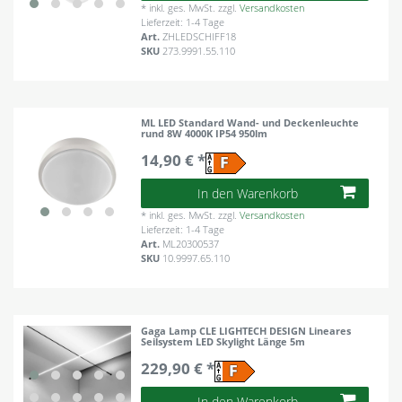
*
inkl. ges. MwSt.
zzgl.
Versandkosten
Lieferzeit: 1-4 Tage
Art.
ZHLEDSCHIFF18
SKU
273.9991.55.110
ML LED Standard Wand- und Deckenleuchte
rund 8W 4000K IP54 950lm
14,90 € *
In den Warenkorb
*
inkl. ges. MwSt.
zzgl.
Versandkosten
Lieferzeit: 1-4 Tage
Art.
ML20300537
SKU
10.9997.65.110
Gaga Lamp CLE LIGHTECH DESIGN Lineares
Seilsystem LED Skylight Länge 5m
229,90 € *
In den Warenkorb