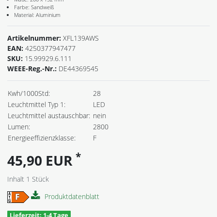
Farbe: Sandweiß
Material: Aluminium
Artikelnummer:
XFL139AWS
EAN:
4250377947477
SKU:
15.99929.6.111
WEEE-Reg.-Nr.:
DE44369545
Kwh/1000Std:
28
Leuchtmittel Typ 1:
LED
Leuchtmittel austauschbar:
nein
Lumen:
2800
Energieeffizienzklasse:
F
*
45,90 EUR
Inhalt
1
Stück
Produktdatenblatt
Lieferzeit: 1-4 Tage