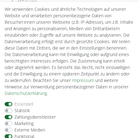
gAGaLamp
Drohnenstore24
Wir verwenden Cookies und ähnliche Technologien auf unserer
MeinUSB
Website und verarbeiten personenbezogene Daten von
Batteriespeicher
Besucher:innen unserer Webseite (z.B. IP-Adresse), um z.B. Inhalte
PlentiSolar
und Anzeigen zu personalisieren, Medien von Drittanbietern
Gebrauchtlicht
einzubinden oder Zugriffe auf unsere Website zu analysieren. Die
Ledkauf
Datenverarbeitung erfolgt erst durch gesetzte Cookies. Wir teilen
DEYESOLAR
diese Daten mit Dritten, die wir in den Einstellungen benennen.
Lightech Connect
Die Datenverarbeitung kann mit Einwilligung oder aufgrund eines
CardanLight Europe
berechtigten Interesses erfolgen. Die Zustimmung kann erteilt
FORTIMO LEDs
oder abgelehnt werden. Es besteht das Recht, nicht einzuwilligen
Cardanlight-Shop
und die Einwilligung zu einem späteren Zeitpunkt zu ändern oder
Wallbox24
zu widerrufen. Beachten Sie unser
Impressum
und weitere
Hinweise zur Verwendung personenbezogener Daten in unserer
Daten­schutz­erklärung
.
Impressum
Daten­schutz­erklärung
AGB
Essenziell
Statistik
Zahlungsdienstleister
Barrierefreiheitserklärung
Widerrufs­recht
Marketing
Externe Medien
Funktional