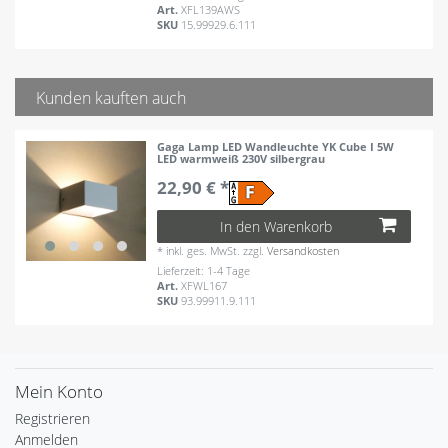
Art.
XFL139AWS
SKU
15.99929.6.111
Kunden kauften auch
Gaga Lamp LED Wandleuchte YK Cube I 5W
LED warmweiß 230V silbergrau
22,90 € *
In den Warenkorb
*
inkl. ges. MwSt.
zzgl.
Versandkosten
Lieferzeit: 1-4 Tage
Art.
XFWL167
SKU
93.99911.9.111
Mein Konto
Registrieren
Anmelden