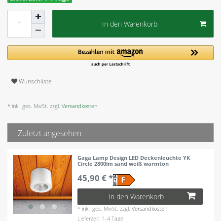
In den Warenkorb
Wunschliste
* inkl. ges. MwSt. zzgl.
Versandkosten
Zuletzt angesehen
Gaga Lamp Design LED Deckenleuchte YK
Circle 2800lm sand weiß warmton
45,90 € *
In den Warenkorb
*
inkl. ges. MwSt.
zzgl.
Versandkosten
Lieferzeit: 1-4 Tage