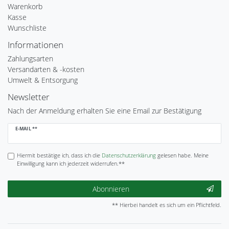
Warenkorb
Kasse
Wunschliste
Informationen
Zahlungsarten
Versandarten & -kosten
Umwelt & Entsorgung
Newsletter
Nach der Anmeldung erhalten Sie eine Email zur Bestätigung
Newsletter
E-MAIL **
Honig
Hiermit bestätige ich, dass ich die
Daten­schutz­erklärung
gelesen habe. Meine
Einwilligung kann ich jederzeit widerrufen.**
Abonnieren
** Hierbei handelt es sich um ein Pflichtfeld.