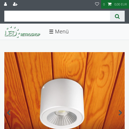
0
0,00 EUR
☰