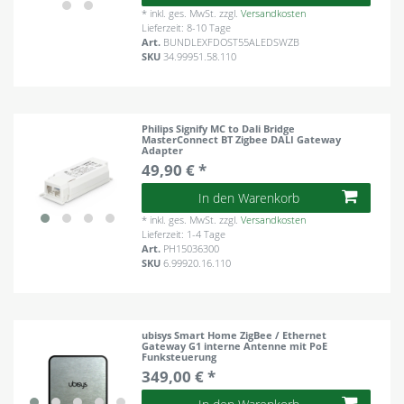
*
inkl. ges. MwSt.
zzgl.
Versandkosten
Lieferzeit: 8-10 Tage
Art.
BUNDLEXFDOST55ALEDSWZB
SKU
34.99951.58.110
Philips Signify MC to Dali Bridge
MasterConnect BT Zigbee DALI Gateway
Adapter
49,90 € *
In den Warenkorb
*
inkl. ges. MwSt.
zzgl.
Versandkosten
Lieferzeit: 1-4 Tage
Art.
PH15036300
SKU
6.99920.16.110
ubisys Smart Home ZigBee / Ethernet
Gateway G1 interne Antenne mit PoE
Funksteuerung
349,00 € *