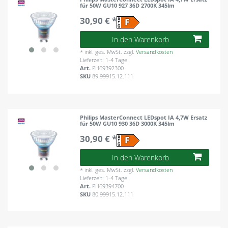
für 50W GU10 927 36D 2700K 345lm
30,90 € *
In den Warenkorb
*
inkl. ges. MwSt.
zzgl.
Versandkosten
Lieferzeit: 1-4 Tage
Art.
PH69392300
SKU
89.99915.12.111
Philips MasterConnect LEDspot IA 4,7W Ersatz
für 50W GU10 930 36D 3000K 345lm
30,90 € *
In den Warenkorb
*
inkl. ges. MwSt.
zzgl.
Versandkosten
Lieferzeit: 1-4 Tage
Art.
PH69394700
SKU
80.99915.12.111