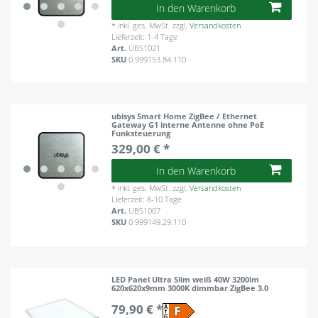
In den Warenkorb
*
inkl. ges. MwSt.
zzgl.
Versandkosten
Lieferzeit: 1-4 Tage
Art.
UBS1021
SKU
0.999153.84.110
ubisys Smart Home ZigBee / Ethernet
Gateway G1 interne Antenne ohne PoE
Funksteuerung
329,00 € *
In den Warenkorb
*
inkl. ges. MwSt.
zzgl.
Versandkosten
Lieferzeit: 8-10 Tage
Art.
UBS1007
SKU
0.999149.29.110
LED Panel Ultra Slim weiß 40W 3200lm
620x620x9mm 3000K dimmbar ZigBee 3.0
79,90 € *