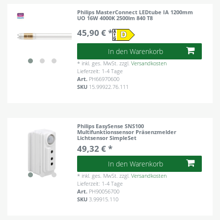
Philips MasterConnect LEDtube IA 1200mm
UO 16W 4000K 2500lm 840 T8
45,90 € *
In den Warenkorb
*
inkl. ges. MwSt.
zzgl.
Versandkosten
Lieferzeit: 1-4 Tage
Art.
PH66970600
SKU
15.99922.76.111
Philips EasySense SNS100
Multifunktionssensor Präsenzmelder
Lichtsensor SimpleSet
49,32 € *
In den Warenkorb
*
inkl. ges. MwSt.
zzgl.
Versandkosten
Lieferzeit: 1-4 Tage
Art.
PH90056700
SKU
3.99915.110