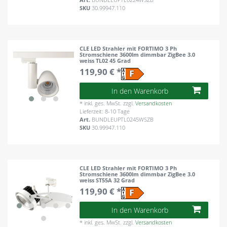
SKU
30.99947.110
CLE LED Strahler mit FORTIMO 3 Ph
Stromschiene 3600lm dimmbar ZigBee 3.0
weiss TL02 45 Grad
119,90 € *
In den Warenkorb
*
inkl. ges. MwSt.
zzgl.
Versandkosten
Lieferzeit: 8-10 Tage
Art.
BUNDLEUPTL0245WSZB
SKU
30.99947.110
CLE LED Strahler mit FORTIMO 3 Ph
Stromschiene 3600lm dimmbar ZigBee 3.0
weiss ST55A 32 Grad
119,90 € *
In den Warenkorb
*
inkl. ges. MwSt.
zzgl.
Versandkosten