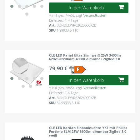
In den Warenkorb
*
inkl. ges. MwSt.
zzgl.
Versandkosten
Lieferzeit: 1-4 Tage
Art.
BUNDLEWR62623000KZB
SKU
1.99933.6.110
CLE LED Panel Ultra Slim weiß 25W 3400lm
620x620x10mm 4000K dimmbar ZigBee 3.0
79,90 € *
In den Warenkorb
*
inkl. ges. MwSt.
zzgl.
Versandkosten
Lieferzeit: 1-4 Tage
Art.
BUNDLEWR62624000KZB
SKU
34.99933.5.110
CLE LED Kardan Einbauleuchte YK1 mit Philips
Fortimo SLM 28W 3600lm dimmbar ZigBee 3.0
weiß