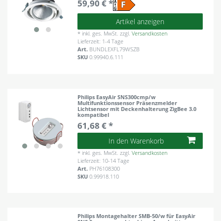
59,90 € *
Artikel anzeigen
*
inkl. ges. MwSt.
zzgl.
Versandkosten
Lieferzeit: 1-4 Tage
Art.
BUNDLEXFL79WSZB
SKU
0.99940.6.111
Philips EasyAir SNS300cmp/w
Multifunktionssensor Präsenzmelder
Lichtsensor mit Deckenhalterung ZigBee 3.0
kompatibel
61,68 € *
In den Warenkorb
*
inkl. ges. MwSt.
zzgl.
Versandkosten
Lieferzeit: 10-14 Tage
Art.
PH76108300
SKU
0.99918.110
Philips Montagehalter SMB-50/w für EasyAir