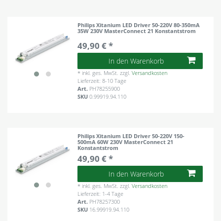
Philips Xitanium LED Driver 50-220V 80-350mA
35W 230V MasterConnect 21 Konstantstrom
49,90 € *
In den Warenkorb
*
inkl. ges. MwSt.
zzgl.
Versandkosten
Lieferzeit: 8-10 Tage
Art.
PH78255900
SKU
0.99919.94.110
Philips Xitanium LED Driver 50-220V 150-
500mA 60W 230V MasterConnect 21
Konstantstrom
49,90 € *
In den Warenkorb
*
inkl. ges. MwSt.
zzgl.
Versandkosten
Lieferzeit: 1-4 Tage
Art.
PH78257300
SKU
16.99919.94.110