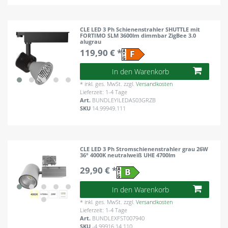
CLE LED 3 Ph Schienenstrahler SHUTTLE mit
FORTIMO SLM 3600lm dimmbar ZigBee 3.0
alugrau
119,90 € *
In den Warenkorb
*
inkl. ges. MwSt.
zzgl.
Versandkosten
Lieferzeit: 1-4 Tage
Art.
BUNDLEYILEDAS03GRZB
SKU
14.99949.111
CLE LED 3 Ph Stromschienenstrahler grau 26W
36° 4000K neutralweiß UHE 4700lm
29,90 € *
In den Warenkorb
*
inkl. ges. MwSt.
zzgl.
Versandkosten
Lieferzeit: 1-4 Tage
Art.
BUNDLEXFST007940
SKU
-4.99916.14.110