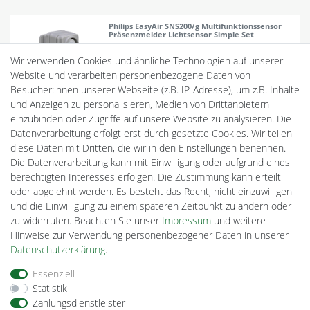
Philips EasyAir SNS200/g Multifunktionssensor
Präsenzmelder Lichtsensor Simple Set
49,32 € *
Wir verwenden Cookies und ähnliche Technologien auf unserer
Website und verarbeiten personenbezogene Daten von
In den Warenkorb
Besucher:innen unserer Webseite (z.B. IP-Adresse), um z.B. Inhalte
*
inkl. ges. MwSt.
zzgl.
Versandkosten
und Anzeigen zu personalisieren, Medien von Drittanbietern
Lieferzeit: 1-4 Tage
Art.
PH71241200
einzubinden oder Zugriffe auf unsere Website zu analysieren. Die
SKU
2.99915.110
Datenverarbeitung erfolgt erst durch gesetzte Cookies. Wir teilen
diese Daten mit Dritten, die wir in den Einstellungen benennen.
Die Datenverarbeitung kann mit Einwilligung oder aufgrund eines
berechtigten Interesses erfolgen. Die Zustimmung kann erteilt
Philips EasyAir SNS200/w Multifunktionssensor
oder abgelehnt werden. Es besteht das Recht, nicht einzuwilligen
Präsenzmelder Lichtsensor Simple Set
und die Einwilligung zu einem späteren Zeitpunkt zu ändern oder
49,32 € *
zu widerrufen. Beachten Sie unser
Impressum
und weitere
In den Warenkorb
Hinweise zur Verwendung personenbezogener Daten in unserer
Daten­schutz­erklärung
.
*
inkl. ges. MwSt.
zzgl.
Versandkosten
Lieferzeit: 1-4 Tage
Art.
PH69894500
Essenziell
SKU
10.99915.110
Statistik
Zahlungsdienstleister