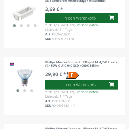
SNS Sensoren rechteckiger Ausschnitt
3,69 € *
In den Warenkorb
*
inkl. ges. MwSt.
zzgl.
Versandkosten
Lieferzeit: 1-4 Tage
Art.
PH26703900
SKU
50.9991.23.110
Philips MasterConnect LEDspot IA 4,7W Ersatz
für 50W GU10 940 36D 4000K 345lm
29,90 € *
In den Warenkorb
*
inkl. ges. MwSt.
zzgl.
Versandkosten
Lieferzeit: 1-4 Tage
Art.
PH69396100
SKU
90.99914.61.111
Philips MasterConnect LEDspot IA 4,7W Ersatz