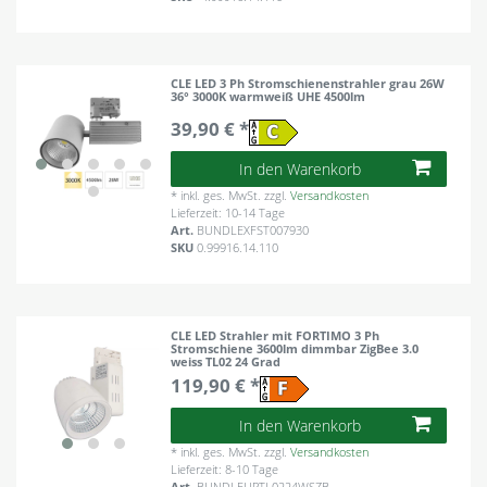
CLE LED 3 Ph Stromschienenstrahler grau 26W
36° 3000K warmweiß UHE 4500lm
39,90 € *
In den Warenkorb
*
inkl. ges. MwSt.
zzgl.
Versandkosten
Lieferzeit: 10-14 Tage
Art.
BUNDLEXFST007930
SKU
0.99916.14.110
CLE LED Strahler mit FORTIMO 3 Ph
Stromschiene 3600lm dimmbar ZigBee 3.0
weiss TL02 24 Grad
119,90 € *
In den Warenkorb
*
inkl. ges. MwSt.
zzgl.
Versandkosten
Lieferzeit: 8-10 Tage
Art.
BUNDLEUPTL0224WSZB