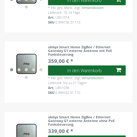
In den Warenkorb
*
inkl. ges. MwSt.
zzgl.
Versandkosten
Lieferzeit: 10-14 Tage
Art.
UBS1014
SKU
0.999158.37.110
ubisys Smart Home ZigBee / Ethernet
Gateway G1 externe Antenne mit PoE
Funksteuerung
359,00 € *
In den Warenkorb
*
inkl. ges. MwSt.
zzgl.
Versandkosten
Lieferzeit: bis zu 21 Tagen
Art.
UBS1038
SKU
0.999162.91.110
ubisys Smart Home ZigBee / Ethernet
Gateway G1 externe Antenne ohne PoE
Funksteuerung
339,00 € *