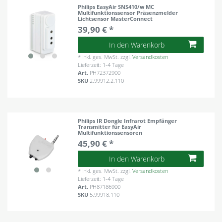
Philips EasyAir SNS410/w MC
Multifunktionssensor Präsenzmelder
Lichtsensor MasterConnect
39,90 € *
In den Warenkorb
*
inkl. ges. MwSt.
zzgl.
Versandkosten
Lieferzeit: 1-4 Tage
Art.
PH72372900
SKU
2.99912.2.110
Philips IR Dongle Infrarot Empfänger
Transmitter für EasyAir
Multifunktionssensoren
45,90 € *
In den Warenkorb
*
inkl. ges. MwSt.
zzgl.
Versandkosten
Lieferzeit: 1-4 Tage
Art.
PH87186900
SKU
5.99918.110