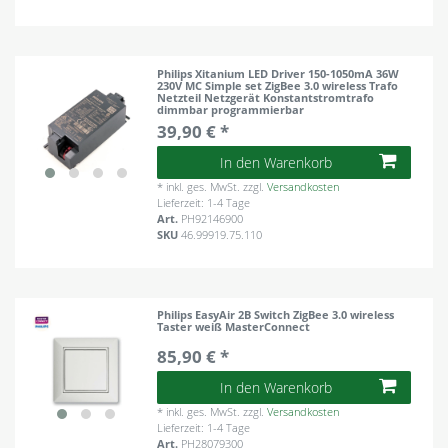
Philips Xitanium LED Driver 150-1050mA 36W
230V MC Simple set ZigBee 3.0 wireless Trafo
Netzteil Netzgerät Konstantstromtrafo
dimmbar programmierbar
39,90 € *
In den Warenkorb
*
inkl. ges. MwSt.
zzgl.
Versandkosten
Lieferzeit: 1-4 Tage
Art.
PH92146900
SKU
46.99919.75.110
Philips EasyAir 2B Switch ZigBee 3.0 wireless
Taster weiß MasterConnect
85,90 € *
In den Warenkorb
*
inkl. ges. MwSt.
zzgl.
Versandkosten
Lieferzeit: 1-4 Tage
Art.
PH28079300