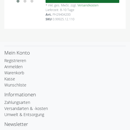
*
inkl. ges. MwSt.
zzgl.
Versandkosten
Lieferzeit: 8-10 Tage
Art.
PH29404200
SKU
0.99925.12.110
Mein Konto
Registrieren
Anmelden
Warenkorb
Kasse
Wunschliste
Informationen
Zahlungsarten
Versandarten & -kosten
Umwelt & Entsorgung
Newsletter