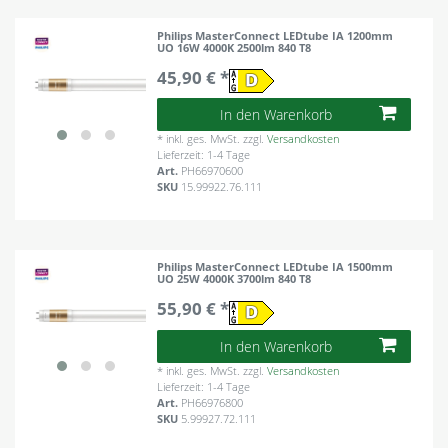
Philips MasterConnect LEDtube IA 1200mm
UO 16W 4000K 2500lm 840 T8
45,90 € *
In den Warenkorb
*
inkl. ges. MwSt.
zzgl.
Versandkosten
Lieferzeit: 1-4 Tage
Art.
PH66970600
SKU
15.99922.76.111
Philips MasterConnect LEDtube IA 1500mm
UO 25W 4000K 3700lm 840 T8
55,90 € *
In den Warenkorb
*
inkl. ges. MwSt.
zzgl.
Versandkosten
Lieferzeit: 1-4 Tage
Art.
PH66976800
SKU
5.99927.72.111