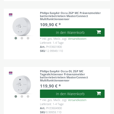
Philips EasyAir Occu ZGP MC Präsenzmelder
batteriebetrieben MasterConnect
Multifunktionssensor
109,90 € *
In den Warenkorb
*
inkl. ges. MwSt.
zzgl.
Versandkosten
Lieferzeit: 1-4 Tage
Art.
PH33601800
SKU
12.99949.110
Philips EasyAir Occu-DL ZGP MC
Tageslichtsensor Präsenzmelder
batteriebetrieben MasterConnect
Multifunktionssensor
119,90 € *
In den Warenkorb
*
inkl. ges. MwSt.
zzgl.
Versandkosten
Lieferzeit: 1-4 Tage
Art.
PH33604900
SKU
8.99959.110