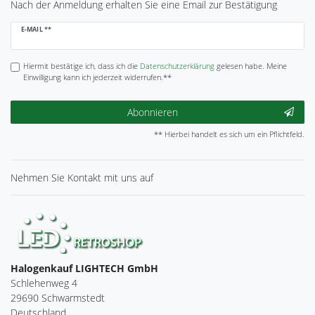
Nach der Anmeldung erhalten Sie eine Email zur Bestätigung
Newsletter
E-MAIL **
Honig
Hiermit bestätige ich, dass ich die
Daten­schutz­erklärung
gelesen habe. Meine
Einwilligung kann ich jederzeit widerrufen.**
Abonnieren
** Hierbei handelt es sich um ein Pflichtfeld.
Nehmen Sie
Kontakt
mit uns auf
Halogenkauf LIGHTECH GmbH
Schlehenweg 4
29690 Schwarmstedt
Deutschland