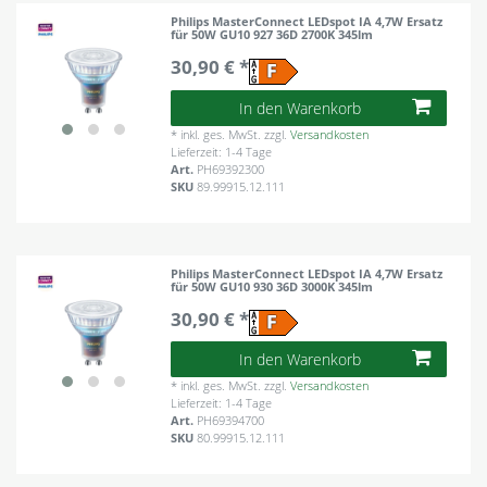
Philips MasterConnect LEDspot IA 4,7W Ersatz
für 50W GU10 927 36D 2700K 345lm
30,90 € *
In den Warenkorb
*
inkl. ges. MwSt.
zzgl.
Versandkosten
Lieferzeit: 1-4 Tage
Art.
PH69392300
SKU
89.99915.12.111
Philips MasterConnect LEDspot IA 4,7W Ersatz
für 50W GU10 930 36D 3000K 345lm
30,90 € *
In den Warenkorb
*
inkl. ges. MwSt.
zzgl.
Versandkosten
Lieferzeit: 1-4 Tage
Art.
PH69394700
SKU
80.99915.12.111