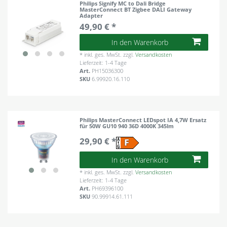
Philips Signify MC to Dali Bridge
MasterConnect BT Zigbee DALI Gateway
Adapter
49,90 € *
In den Warenkorb
*
inkl. ges. MwSt.
zzgl.
Versandkosten
Lieferzeit: 1-4 Tage
Art.
PH15036300
SKU
6.99920.16.110
Philips MasterConnect LEDspot IA 4,7W Ersatz
für 50W GU10 940 36D 4000K 345lm
29,90 € *
In den Warenkorb
*
inkl. ges. MwSt.
zzgl.
Versandkosten
Lieferzeit: 1-4 Tage
Art.
PH69396100
SKU
90.99914.61.111