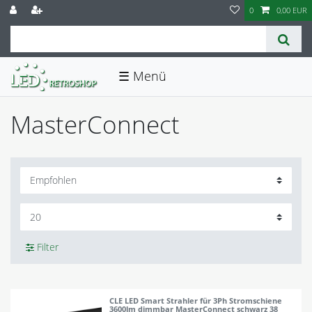
0
0,00 EUR
☰
MasterConnect
Filter
CLE LED Smart Strahler für 3Ph Stromschiene
3600lm dimmbar MasterConnect schwarz 38