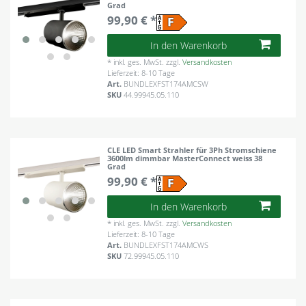
Grad
99,90 € *
In den Warenkorb
*
inkl. ges. MwSt.
zzgl.
Versandkosten
Lieferzeit: 8-10 Tage
Art.
BUNDLEXFST174AMCSW
SKU
44.99945.05.110
CLE LED Smart Strahler für 3Ph Stromschiene
3600lm dimmbar MasterConnect weiss 38
Grad
99,90 € *
In den Warenkorb
*
inkl. ges. MwSt.
zzgl.
Versandkosten
Lieferzeit: 8-10 Tage
Art.
BUNDLEXFST174AMCWS
SKU
72.99945.05.110