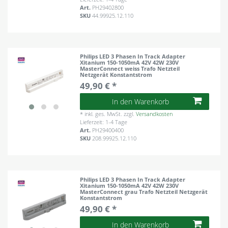
Art.
PH29402800
SKU
44.99925.12.110
Philips LED 3 Phasen In Track Adapter
Xitanium 150-1050mA 42V 42W 230V
MasterConnect weiss Trafo Netzteil
Netzgerät Konstantstrom
49,90 € *
In den Warenkorb
*
inkl. ges. MwSt.
zzgl.
Versandkosten
Lieferzeit: 1-4 Tage
Art.
PH29400400
SKU
208.99925.12.110
Philips LED 3 Phasen In Track Adapter
Xitanium 150-1050mA 42V 42W 230V
MasterConnect grau Trafo Netzteil Netzgerät
Konstantstrom
49,90 € *
In den Warenkorb