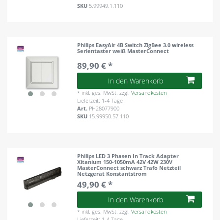
SKU
5.99949.1.110
Philips EasyAir 4B Switch ZigBee 3.0 wireless
Serientaster weiß MasterConnect
89,90 € *
In den Warenkorb
*
inkl. ges. MwSt.
zzgl.
Versandkosten
Lieferzeit: 1-4 Tage
Art.
PH28077900
SKU
15.99950.57.110
Philips LED 3 Phasen In Track Adapter
Xitanium 150-1050mA 42V 42W 230V
MasterConnect schwarz Trafo Netzteil
Netzgerät Konstantstrom
49,90 € *
In den Warenkorb
*
inkl. ges. MwSt.
zzgl.
Versandkosten
Lieferzeit: 1-4 Tage