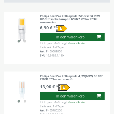
Philips CorePro LEDcapsule 2W ersetzt 25W
HV-Stiftsockellampen G9 827 220lm 2700K
warmweiss
6,90 € *
In den Warenkorb
*
inkl. ges. MwSt.
zzgl.
Versandkosten
Lieferzeit: 1-4 Tage
Art.
PH30389800
SKU
16.9993.1.110
Philips CorePro LEDcapsule 4,8W(60W) G9 827
2700K 570lm warmweiß
13,90 € *
In den Warenkorb
*
inkl. ges. MwSt.
zzgl.
Versandkosten
Lieferzeit: 1-4 Tage
Art.
PH65780200