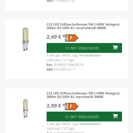
SKU
11.9996.6.110
CLE LED Stiftsockellampe 5W (=40W Halogen)
300lm G9 230V AC neutralweiß 4000K
2,49 € *
In den Warenkorb
*
inkl. ges. MwSt.
zzgl.
Versandkosten
Lieferzeit: 1-4 Tage
Art.
SUNNSD104AG9CW
SKU
532.9991.2.111
CLE LED Stiftsockellampe 5W (=40W Halogen)
300lm G9 230V AC warmweiß 3000K
2,99 € *
In den Warenkorb
*
inkl. ges. MwSt.
zzgl.
Versandkosten
Lieferzeit: 1-4 Tage