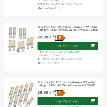
Art.
BUNDLESUNNSD104AG9WWX10
SKU
49.99920.111
10er Pack CLE LED Stiftsockellampe 5W (=40W
Halogen) 300lm G9 230V AC neutralweiß 4000K
29,90 € *
In den Warenkorb
*
inkl. ges. MwSt.
zzgl.
Versandkosten
Lieferzeit: 1-4 Tage
Art.
BUNDLESUNNSD104AG9CWX10
SKU
53.99920.111
10 Stück CLE LED Stiftsockellampe 5W =40W
Halogen 300lm G9 230V AC warmweiß 3000K
39,90 € *
In den Warenkorb
*
inkl. ges. MwSt.
zzgl.
Versandkosten