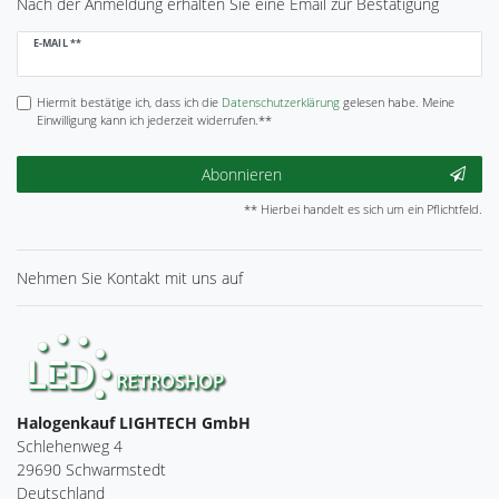
Nach der Anmeldung erhalten Sie eine Email zur Bestätigung
Newsletter
E-MAIL **
Honig
Hiermit bestätige ich, dass ich die
Daten­schutz­erklärung
gelesen habe. Meine
Einwilligung kann ich jederzeit widerrufen.**
Abonnieren
** Hierbei handelt es sich um ein Pflichtfeld.
Nehmen Sie
Kontakt
mit uns auf
Halogenkauf LIGHTECH GmbH
Schlehenweg 4
29690 Schwarmstedt
Deutschland