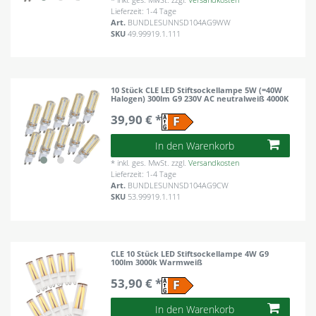
Lieferzeit: 1-4 Tage
Art.
BUNDLESUNNSD104AG9WW
SKU
49.99919.1.111
10 Stück CLE LED Stiftsockellampe 5W (=40W
Halogen) 300lm G9 230V AC neutralweiß 4000K
39,90 € *
In den Warenkorb
*
inkl. ges. MwSt.
zzgl.
Versandkosten
Lieferzeit: 1-4 Tage
Art.
BUNDLESUNNSD104AG9CW
SKU
53.99919.1.111
CLE 10 Stück LED Stiftsockellampe 4W G9
100lm 3000k Warmweiß
53,90 € *
In den Warenkorb