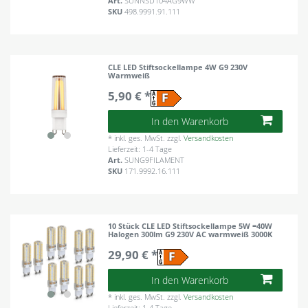
Art.
SUNNSD104AG9WW
SKU
498.9991.91.111
CLE LED Stiftsockellampe 4W G9 230V
Warmweiß
5,90 € *
In den Warenkorb
*
inkl. ges. MwSt.
zzgl.
Versandkosten
Lieferzeit: 1-4 Tage
Art.
SUNG9FILAMENT
SKU
171.9992.16.111
10 Stück CLE LED Stiftsockellampe 5W =40W
Halogen 300lm G9 230V AC warmweiß 3000K
29,90 € *
In den Warenkorb
*
inkl. ges. MwSt.
zzgl.
Versandkosten
Lieferzeit: 1-4 Tage