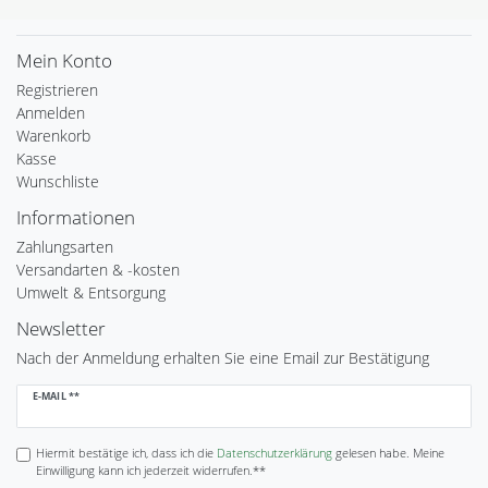
Mein Konto
Registrieren
Anmelden
Warenkorb
Kasse
Wunschliste
Informationen
Zahlungsarten
Versandarten & -kosten
Umwelt & Entsorgung
Newsletter
Nach der Anmeldung erhalten Sie eine Email zur Bestätigung
Newsletter
E-MAIL **
Honig
Hiermit bestätige ich, dass ich die
Daten­schutz­erklärung
gelesen habe. Meine
Einwilligung kann ich jederzeit widerrufen.**