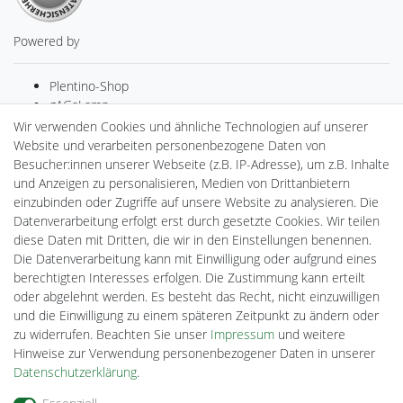
Powered by
Plentino-Shop
gAGaLamp
Drohnenstore24
Wir verwenden Cookies und ähnliche Technologien auf unserer
MeinUSB
Website und verarbeiten personenbezogene Daten von
Batteriespeicher
Besucher:innen unserer Webseite (z.B. IP-Adresse), um z.B. Inhalte
PlentiSolar
und Anzeigen zu personalisieren, Medien von Drittanbietern
Gebrauchtlicht
einzubinden oder Zugriffe auf unsere Website zu analysieren. Die
Ledkauf
Datenverarbeitung erfolgt erst durch gesetzte Cookies. Wir teilen
DEYESOLAR
diese Daten mit Dritten, die wir in den Einstellungen benennen.
Lightech Connect
Die Datenverarbeitung kann mit Einwilligung oder aufgrund eines
CardanLight Europe
berechtigten Interesses erfolgen. Die Zustimmung kann erteilt
FORTIMO LEDs
oder abgelehnt werden. Es besteht das Recht, nicht einzuwilligen
Cardanlight-Shop
und die Einwilligung zu einem späteren Zeitpunkt zu ändern oder
Wallbox24
zu widerrufen. Beachten Sie unser
Impressum
und weitere
Hinweise zur Verwendung personenbezogener Daten in unserer
Daten­schutz­erklärung
.
Impressum
Daten­schutz­erklärung
AGB