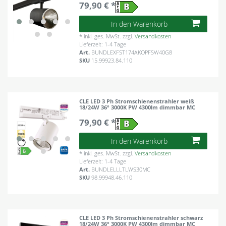
79,90 € *
In den Warenkorb
*
inkl. ges. MwSt.
zzgl.
Versandkosten
Lieferzeit: 1-4 Tage
Art.
BUNDLEXFST174AKOPFSW40G8
SKU
15.99923.84.110
CLE LED 3 Ph Stromschienenstrahler weiß
18/24W 36° 3000K PW 4300lm dimmbar MC
79,90 € *
In den Warenkorb
*
inkl. ges. MwSt.
zzgl.
Versandkosten
Lieferzeit: 1-4 Tage
Art.
BUNDLELLLTLWS30MC
SKU
98.99948.46.110
CLE LED 3 Ph Stromschienenstrahler schwarz
18/24W 36° 3000K PW 4300lm dimmbar MC