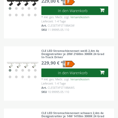
229,00 € *
In den Warenkorb
*
inkl. ges. MwSt.
zzgl.
Versandkosten
Lieferzeit: 1-4 Tage
Art.
CLESETXFST188ASW
SKU
11.99995.05.110
CLE LED Stromschienenset weiß 2,4m 4x
Designstrahler je 20W 2160lm 3000K 24 Grad
In-Track Driver
229,90 € *
In den Warenkorb
*
inkl. ges. MwSt.
zzgl.
Versandkosten
Lieferzeit: 1-4 Tage
Art.
CLESETXFST188AWS
SKU
10.99995.05.110
CLE LED Stromschienenset schwarz 2,4m 4x
Designstrahler je 14W 1410lm 3000K 24 Grad