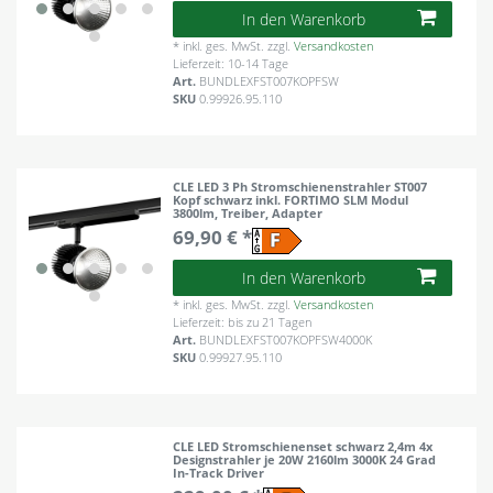
In den Warenkorb
*
inkl. ges. MwSt.
zzgl.
Versandkosten
Lieferzeit: 10-14 Tage
Art.
BUNDLEXFST007KOPFSW
SKU
0.99926.95.110
CLE LED 3 Ph Stromschienenstrahler ST007
Kopf schwarz inkl. FORTIMO SLM Modul
3800lm, Treiber, Adapter
69,90 € *
In den Warenkorb
*
inkl. ges. MwSt.
zzgl.
Versandkosten
Lieferzeit: bis zu 21 Tagen
Art.
BUNDLEXFST007KOPFSW4000K
SKU
0.99927.95.110
CLE LED Stromschienenset schwarz 2,4m 4x
Designstrahler je 20W 2160lm 3000K 24 Grad
In-Track Driver