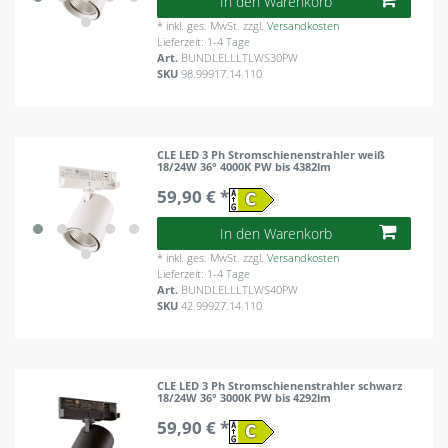
In den Warenkorb
*
inkl. ges. MwSt.
zzgl.
Versandkosten
Lieferzeit: 1-4 Tage
Art.
BUNDLELLLTLWS30PW
SKU
98.99917.14.110
CLE LED 3 Ph Stromschienenstrahler weiß
18/24W 36° 4000K PW bis 4382lm
59,90 € *
In den Warenkorb
*
inkl. ges. MwSt.
zzgl.
Versandkosten
Lieferzeit: 1-4 Tage
Art.
BUNDLELLLTLWS40PW
SKU
42.99927.14.110
CLE LED 3 Ph Stromschienenstrahler schwarz
18/24W 36° 3000K PW bis 4292lm
59,90 € *