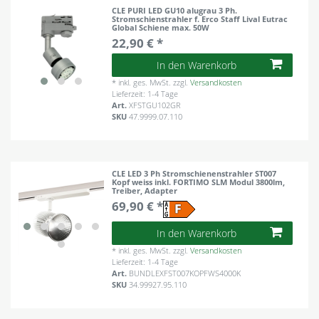
CLE PURI LED GU10 alugrau 3 Ph.
Stromschienstrahler f. Erco Staff Lival Eutrac
Global Schiene max. 50W
22,90 € *
In den Warenkorb
*
inkl. ges. MwSt.
zzgl.
Versandkosten
Lieferzeit: 1-4 Tage
Art.
XFSTGU102GR
SKU
47.9999.07.110
CLE LED 3 Ph Stromschienenstrahler ST007
Kopf weiss inkl. FORTIMO SLM Modul 3800lm,
Treiber, Adapter
69,90 € *
In den Warenkorb
*
inkl. ges. MwSt.
zzgl.
Versandkosten
Lieferzeit: 1-4 Tage
Art.
BUNDLEXFST007KOPFWS4000K
SKU
34.99927.95.110