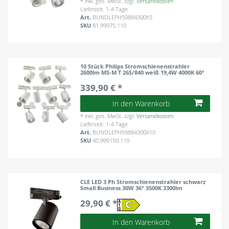
*
inkl. ges. MwSt.
zzgl.
Versandkosten
Lieferzeit: 1-4 Tage
Art.
BUNDLEPH59884300X5
SKU
81.99975.110
10 Stück Philips Stromschienenstrahler
2600lm MS-M T 26S/840 weiß 19,4W 4000K 60°
339,90 € *
In den Warenkorb
*
inkl. ges. MwSt.
zzgl.
Versandkosten
Lieferzeit: 1-4 Tage
Art.
BUNDLEPH59884300X10
SKU
40.999150.110
CLE LED 3 Ph Stromschienenstrahler schwarz
Small Business 30W 36° 3500K 3300lm
29,90 € *
In den Warenkorb