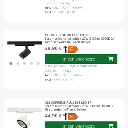
Lieferzeit: 1-4 Tage
Art.
BUNDLEXFST188AWS
SKU
181.99918.8.110
CLE PURI ROUND EYE LED 3Ph
Stromschienenstrahler 20W 2160lm 3000K 24
Grad schwarz In-Track Driver
39,90 € *
In den Warenkorb
*
inkl. ges. MwSt.
zzgl.
Versandkosten
Lieferzeit: 1-4 Tage
Art.
BUNDLEXFST188ASW
SKU
45.99918.8.110
CLE SUPREME PLUS EYE LED 3Ph
Stromschienenstrahler 23W 2300lm 3000K 36
Grad weiss In-Track Driver
44,90 € *
In den Warenkorb