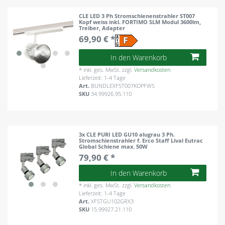
CLE LED 3 Ph Stromschienenstrahler ST007
Kopf weiss inkl. FORTIMO SLM Modul 3600lm,
Treiber, Adapter
69,90 € *
In den Warenkorb
*
inkl. ges. MwSt.
zzgl.
Versandkosten
Lieferzeit: 1-4 Tage
Art.
BUNDLEXFST007KOPFWS
SKU
34.99926.95.110
3x CLE PURI LED GU10 alugrau 3 Ph.
Stromschienstrahler f. Erco Staff Lival Eutrac
Global Schiene max. 50W
79,90 € *
In den Warenkorb
*
inkl. ges. MwSt.
zzgl.
Versandkosten
Lieferzeit: 1-4 Tage
Art.
XFSTGU102GRX3
SKU
15.99927.21.110