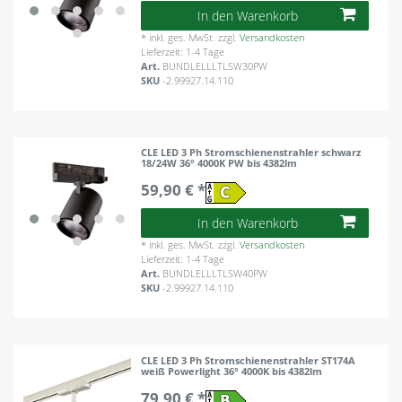
In den Warenkorb
*
inkl. ges. MwSt.
zzgl.
Versandkosten
Lieferzeit: 1-4 Tage
Art.
BUNDLELLLTLSW30PW
SKU
-2.99927.14.110
CLE LED 3 Ph Stromschienenstrahler schwarz
18/24W 36° 4000K PW bis 4382lm
59,90 € *
In den Warenkorb
*
inkl. ges. MwSt.
zzgl.
Versandkosten
Lieferzeit: 1-4 Tage
Art.
BUNDLELLLTLSW40PW
SKU
-2.99927.14.110
CLE LED 3 Ph Stromschienenstrahler ST174A
weiß Powerlight 36° 4000K bis 4382lm
79,90 € *