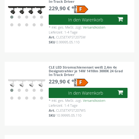
In-Track Driver
229,90 € *
In den Warenkorb
*
inkl. ges. MwSt.
zzgl.
Versandkosten
Lieferzeit: 1-4 Tage
Art.
CLESETXFST207SW
SKU
0.99995.05.110
CLE LED Stromschienenset weiß 2,4m 4x
Designstrahler je 14W 1410lm 3000K 24 Grad
In-Track Driver
229,90 € *
In den Warenkorb
*
inkl. ges. MwSt.
zzgl.
Versandkosten
Lieferzeit: 1-4 Tage
Art.
CLESETXFST207WS
SKU
10.99995.05.110