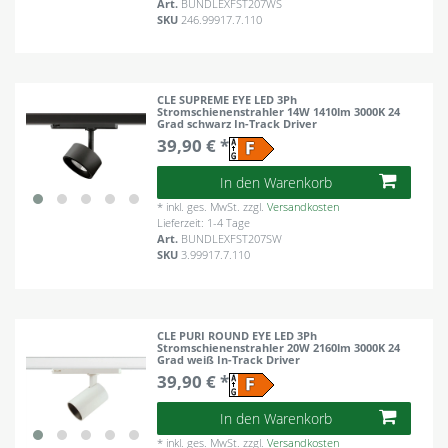
Art.
BUNDLEXFST207WS
SKU
246.99917.7.110
CLE SUPREME EYE LED 3Ph
Stromschienenstrahler 14W 1410lm 3000K 24
Grad schwarz In-Track Driver
39,90 € *
In den Warenkorb
*
inkl. ges. MwSt.
zzgl.
Versandkosten
Lieferzeit: 1-4 Tage
Art.
BUNDLEXFST207SW
SKU
3.99917.7.110
CLE PURI ROUND EYE LED 3Ph
Stromschienenstrahler 20W 2160lm 3000K 24
Grad weiß In-Track Driver
39,90 € *
In den Warenkorb
*
inkl. ges. MwSt.
zzgl.
Versandkosten