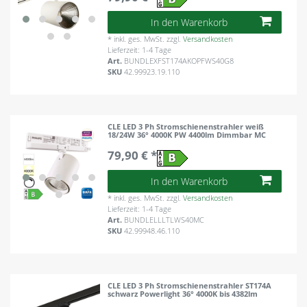
In den Warenkorb
*
inkl. ges. MwSt.
zzgl.
Versandkosten
Lieferzeit: 1-4 Tage
Art.
BUNDLEXFST174AKOPFWS40G8
SKU
42.99923.19.110
CLE LED 3 Ph Stromschienenstrahler weiß
18/24W 36° 4000K PW 4400lm Dimmbar MC
79,90 € *
In den Warenkorb
*
inkl. ges. MwSt.
zzgl.
Versandkosten
Lieferzeit: 1-4 Tage
Art.
BUNDLELLLTLWS40MC
SKU
42.99948.46.110
CLE LED 3 Ph Stromschienenstrahler ST174A
schwarz Powerlight 36° 4000K bis 4382lm