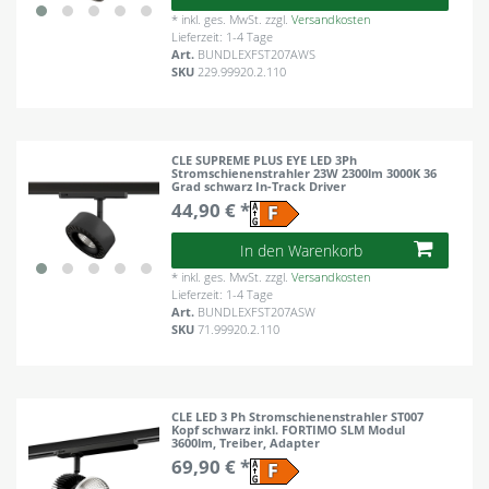
*
inkl. ges. MwSt.
zzgl.
Versandkosten
Lieferzeit: 1-4 Tage
Art.
BUNDLEXFST207AWS
SKU
229.99920.2.110
CLE SUPREME PLUS EYE LED 3Ph
Stromschienenstrahler 23W 2300lm 3000K 36
Grad schwarz In-Track Driver
44,90 € *
In den Warenkorb
*
inkl. ges. MwSt.
zzgl.
Versandkosten
Lieferzeit: 1-4 Tage
Art.
BUNDLEXFST207ASW
SKU
71.99920.2.110
CLE LED 3 Ph Stromschienenstrahler ST007
Kopf schwarz inkl. FORTIMO SLM Modul
3600lm, Treiber, Adapter
69,90 € *