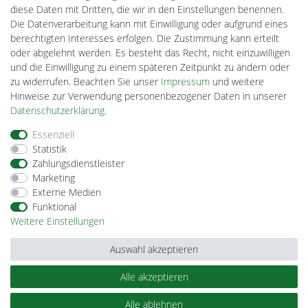
DEYESOLAR
diese Daten mit Dritten, die wir in den Einstellungen benennen.
Lightech Connect
Die Datenverarbeitung kann mit Einwilligung oder aufgrund eines
CardanLight Europe
berechtigten Interesses erfolgen. Die Zustimmung kann erteilt
FORTIMO LEDs
oder abgelehnt werden. Es besteht das Recht, nicht einzuwilligen
Cardanlight-Shop
und die Einwilligung zu einem späteren Zeitpunkt zu ändern oder
Wallbox24
zu widerrufen. Beachten Sie unser
Impressum
und weitere
Hinweise zur Verwendung personenbezogener Daten in unserer
Daten­schutz­erklärung
.
Impressum
Daten­schutz­erklärung
AGB
Essenziell
Statistik
Zahlungsdienstleister
Barrierefreiheitserklärung
Widerrufs­recht
Marketing
Externe Medien
Funktional
Kontakt
Vertrag widerrufen
Weitere Einstellungen
Auswahl akzeptieren
Alle akzeptieren
© Copyright 2026 | Alle Rechte vorbehalten.
Alle ablehnen