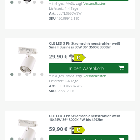
*
inkl. ges. MwSt.
zzgl.
Versandkosten
Lieferzeit: 1-4 Tage
Art.
LLLTL0630WSW
SKU
450.99912.110
CLE LED 3 Ph Stromschienenstrahler weiß
Small Business 30W 36° 3500K 3300lm
29,90 € *
In den Warenkorb
*
inkl. ges. MwSt.
zzgl.
Versandkosten
Lieferzeit: 1-4 Tage
Art.
LLLTL0630WWS
SKU
6.99912.110
CLE LED 3 Ph Stromschienenstrahler weiß
18/24W 36° 3000K PW bis 4292lm
59,90 € *