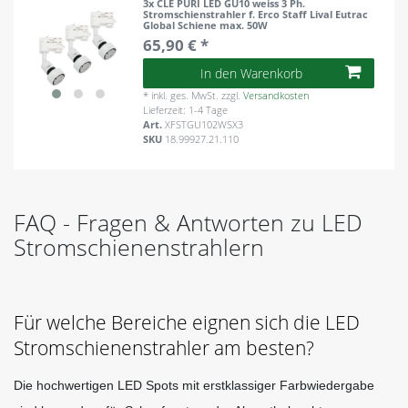
3x CLE PURI LED GU10 weiss 3 Ph.
Stromschienstrahler f. Erco Staff Lival Eutrac
Global Schiene max. 50W
65,90 € *
In den Warenkorb
*
inkl. ges. MwSt.
zzgl.
Versandkosten
Lieferzeit: 1-4 Tage
Art.
XFSTGU102WSX3
SKU
18.99927.21.110
FAQ - Fragen & Antworten zu LED
Stromschienenstrahlern
Für welche Bereiche eignen sich die LED
Stromschienenstrahler am besten?
Die hochwertigen LED Spots mit erstklassiger Farbwiedergabe 