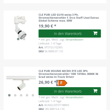
CLE PURI LED GU10 weiss 3 Ph.
Stromschienstrahler f. Erco Staff Lival Eutrac
Global Schiene max. 50W
19,90 € *
In den Warenkorb
*
inkl. ges. MwSt.
zzgl.
Versandkosten
Lieferzeit: 1-4 Tage
Art.
XFSTGU102WS
SKU
56.9999.07.110
CLE PURI ROUND MICRO EYE LED 3Ph
Stromschienenstrahler 14W 1410lm 3000K 36
Grad weiss In-Track Driver
26,90 € *
In den Warenkorb
*
inkl. ges. MwSt.
zzgl.
Versandkosten
Lieferzeit: 1-4 Tage
Art.
BUNDLEXFST188WS
SKU
185.99915.6.110