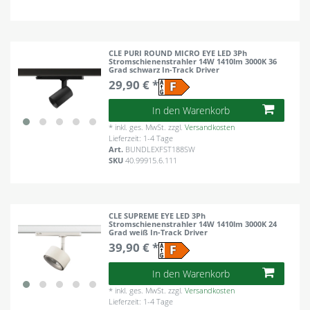
CLE PURI ROUND MICRO EYE LED 3Ph
Stromschienenstrahler 14W 1410lm 3000K 36
Grad schwarz In-Track Driver
29,90 € *
In den Warenkorb
*
inkl. ges. MwSt.
zzgl.
Versandkosten
Lieferzeit: 1-4 Tage
Art.
BUNDLEXFST188SW
SKU
40.99915.6.111
CLE SUPREME EYE LED 3Ph
Stromschienenstrahler 14W 1410lm 3000K 24
Grad weiß In-Track Driver
39,90 € *
In den Warenkorb
*
inkl. ges. MwSt.
zzgl.
Versandkosten
Lieferzeit: 1-4 Tage