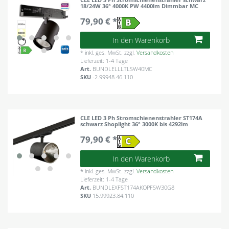
18/24W 36° 4000K PW 4400lm Dimmbar MC
79,90 € *
In den Warenkorb
*
inkl. ges. MwSt.
zzgl.
Versandkosten
Lieferzeit: 1-4 Tage
Art.
BUNDLELLLTLSW40MC
SKU
-2.99948.46.110
CLE LED 3 Ph Stromschienenstrahler ST174A
schwarz Shoplight 36° 3000K bis 4292lm
79,90 € *
In den Warenkorb
*
inkl. ges. MwSt.
zzgl.
Versandkosten
Lieferzeit: 1-4 Tage
Art.
BUNDLEXFST174AKOPFSW30G8
SKU
15.99923.84.110