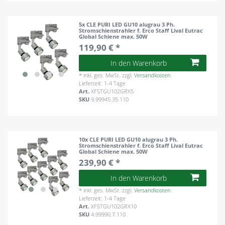
5x CLE PURI LED GU10 alugrau 3 Ph.
Stromschienstrahler f. Erco Staff Lival Eutrac
Global Schiene max. 50W
119,90 € *
In den Warenkorb
*
inkl. ges. MwSt.
zzgl.
Versandkosten
Lieferzeit: 1-4 Tage
Art.
XFSTGU102GRX5
SKU
9.99945.35.110
10x CLE PURI LED GU10 alugrau 3 Ph.
Stromschienstrahler f. Erco Staff Lival Eutrac
Global Schiene max. 50W
239,90 € *
In den Warenkorb
*
inkl. ges. MwSt.
zzgl.
Versandkosten
Lieferzeit: 1-4 Tage
Art.
XFSTGU102GRX10
SKU
4.99990.7.110