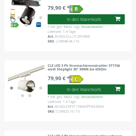
79,90 € *
In den Warenkorb
*
inkl. ges. MwSt.
zzgl.
Versandkosten
Lieferzeit: 1-4 Tage
Art.
BUNDLELLLTLSW30MC
SKU
-2.99948.46.110
CLE LED 3 Ph Stromschienenstrahler ST174A
weiß Shoplight 36° 3000K bis 4292lm
79,90 € *
In den Warenkorb
*
inkl. ges. MwSt.
zzgl.
Versandkosten
Lieferzeit: 1-4 Tage
Art.
BUNDLEXFST174AKOPFWS30G8
SKU
72.99923.19.110
CLE LED 3 Ph Stromschienenstrahler schwarz