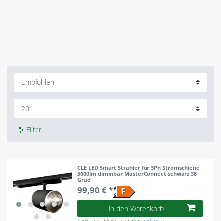
Filter
CLE LED Smart Strahler für 3Ph Stromschiene
3600lm dimmbar MasterConnect schwarz 38
Grad
99,90 € *
In den Warenkorb
*
inkl. ges. MwSt.
zzgl.
Versandkosten