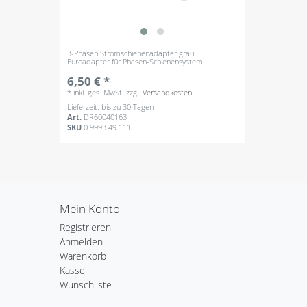
3-Phasen Stromschienenadapter grau
Euroadapter für Phasen-Schienensystem
6,50 € *
*
inkl. ges. MwSt.
zzgl.
Versandkosten
Lieferzeit: bis zu 30 Tagen
Art.
DR60040163
SKU
0.9993.49.111
Mein Konto
Registrieren
Anmelden
Warenkorb
Kasse
Wunschliste