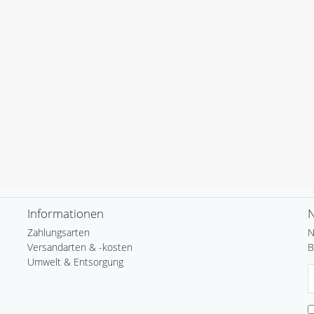
Informationen
N
Zahlungsarten
N
Versandarten & -kosten
B
Umwelt & Entsorgung
N
H