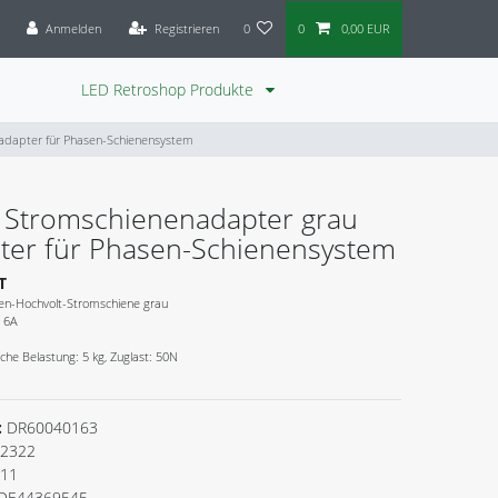
Anmelden
Registrieren
0
0
0,00 EUR
LED Retroshop Produkte
adapter für Phasen-Schienensystem
 Stromschienenadapter grau
ter für Phasen-Schienensystem
T
en-Hochvolt-Stromschiene grau
, 6A
he Belastung: 5 kg, Zuglast: 50N
:
DR60040163
2322
111
DE44369545