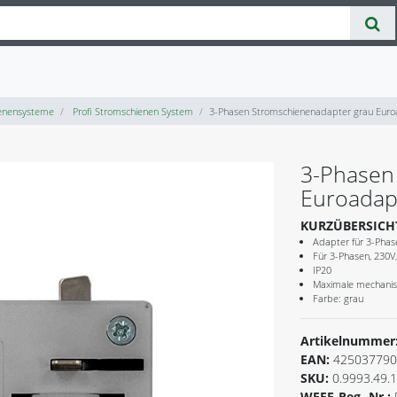
enensysteme
Profi Stromschienen System
3-Phasen Stromschienenadapter grau Euro
3-Phasen
Euroadap
KURZÜBERSICH
Adapter für 3-Phas
Für 3-Phasen, 230V
IP20
Maximale mechanisc
Farbe: grau
Artikelnummer
EAN:
425037790
SKU:
0.9993.49.
WEEE-Reg.-Nr.: