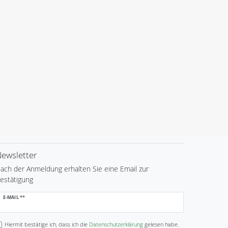
ewsletter
ach der Anmeldung erhalten Sie eine Email zur
estätigung
ewsletter
E-MAIL **
onig
Hiermit bestätige ich, dass ich die
Daten­schutz­erklärung
gelesen habe.