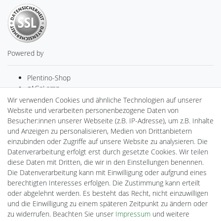
Powered by
Plentino-Shop
gAGaLamp
Drohnenstore24
Wir verwenden Cookies und ähnliche Technologien auf unserer
MeinUSB
Website und verarbeiten personenbezogene Daten von
Batteriespeicher
Besucher:innen unserer Webseite (z.B. IP-Adresse), um z.B. Inhalte
PlentiSolar
und Anzeigen zu personalisieren, Medien von Drittanbietern
Gebrauchtlicht
einzubinden oder Zugriffe auf unsere Website zu analysieren. Die
Ledkauf
Datenverarbeitung erfolgt erst durch gesetzte Cookies. Wir teilen
DEYESOLAR
diese Daten mit Dritten, die wir in den Einstellungen benennen.
Lightech Connect
Die Datenverarbeitung kann mit Einwilligung oder aufgrund eines
CardanLight Europe
berechtigten Interesses erfolgen. Die Zustimmung kann erteilt
FORTIMO LEDs
oder abgelehnt werden. Es besteht das Recht, nicht einzuwilligen
Cardanlight-Shop
und die Einwilligung zu einem späteren Zeitpunkt zu ändern oder
Wallbox24
zu widerrufen. Beachten Sie unser
Impressum
und weitere