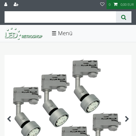
0
0,00 EUR
☰