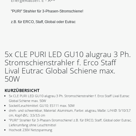
Energieklassen: E - A++
"PURI" Strahler für 3-Phasen-Stromschiene!
z.B. für ERCO, Staff, Global oder Eutrac
5x CLE PURI LED GU10 alugrau 3 Ph.
Stromschienstrahler f. Erco Staff
Lival Eutrac Global Schiene max.
50W
KURZÜBERSICHT
5x CLE PURI LED GU10 alugrau 3 Ph. Stromschienstrahler f. Erco Staff Lival Eutrac
Global Schiene max. 50W
Sockel/Leuchtmittel: GU10; ES111 max. 50W
dreh- und schwenkbar, Material: Aluminium, Farbe: alugrau, Maße: L/H/Ø: 5/10/3,7
cm, Kopf-Ø/L: 3,5/3,5 cm
"PURI" Strahler für 3-Phasen-Stromschiene! z.B. für ERCO, Staff, Global oder Eutrac,
Lieferumfang ohne Leuchtmittel
Hochvolt 230V Netzspannung