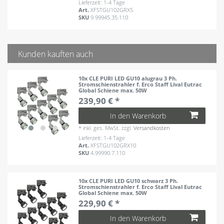
Lieferzeit: 1-4 Tage
Art.
XFSTGU102GRX5
SKU
9.99945.35.110
Kunden kauften auch
10x CLE PURI LED GU10 alugrau 3 Ph.
Stromschienstrahler f. Erco Staff Lival Eutrac
Global Schiene max. 50W
239,90 € *
In den Warenkorb
*
inkl. ges. MwSt.
zzgl.
Versandkosten
Lieferzeit: 1-4 Tage
Art.
XFSTGU102GRX10
SKU
4.99990.7.110
10x CLE PURI LED GU10 schwarz 3 Ph.
Stromschienstrahler f. Erco Staff Lival Eutrac
Global Schiene max. 50W
229,90 € *
In den Warenkorb