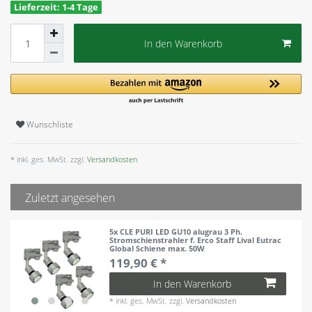
Lieferzeit: 1-4 Tage
In den Warenkorb
Wunschliste
* inkl. ges. MwSt. zzgl.
Versandkosten
Zuletzt angesehen
5x CLE PURI LED GU10 alugrau 3 Ph.
Stromschienstrahler f. Erco Staff Lival Eutrac
Global Schiene max. 50W
119,90 € *
In den Warenkorb
*
inkl. ges. MwSt.
zzgl.
Versandkosten