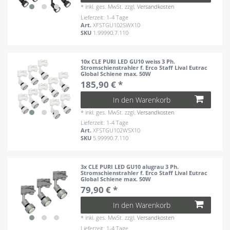
*
inkl. ges. MwSt.
zzgl.
Versandkosten
Lieferzeit: 1-4 Tage
Art.
XFSTGU102SWX10
SKU
1.99990.7.110
10x CLE PURI LED GU10 weiss 3 Ph.
Stromschienstrahler f. Erco Staff Lival Eutrac
Global Schiene max. 50W
185,90 € *
In den Warenkorb
*
inkl. ges. MwSt.
zzgl.
Versandkosten
Lieferzeit: 1-4 Tage
Art.
XFSTGU102WSX10
SKU
5.99990.7.110
3x CLE PURI LED GU10 alugrau 3 Ph.
Stromschienstrahler f. Erco Staff Lival Eutrac
Global Schiene max. 50W
79,90 € *
In den Warenkorb
*
inkl. ges. MwSt.
zzgl.
Versandkosten
Lieferzeit: 1-4 Tage