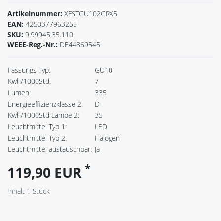
Artikelnummer:
XFSTGU102GRX5
EAN:
4250377963255
SKU:
9.99945.35.110
WEEE-Reg.-Nr.:
DE44369545
Fassungs Typ:
GU10
Kwh/1000Std:
7
Lumen:
335
Energieeffizienzklasse 2:
D
Kwh/1000Std Lampe 2:
35
Leuchtmittel Typ 1:
LED
Leuchtmittel Typ 2:
Halogen
Leuchtmittel austauschbar:
Ja
*
119,90 EUR
Inhalt
1
Stück