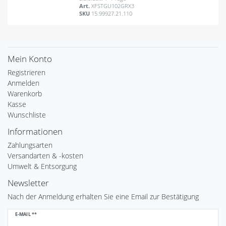
Art.
XFSTGU102GRX3
SKU
15.99927.21.110
Mein Konto
Registrieren
Anmelden
Warenkorb
Kasse
Wunschliste
Informationen
Zahlungsarten
Versandarten & -kosten
Umwelt & Entsorgung
Newsletter
Nach der Anmeldung erhalten Sie eine Email zur Bestätigung
Newsletter
E-MAIL **
Honig