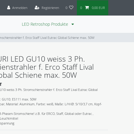
Anmelden
Registrieren
0
0
0,00 EUR
LED Retroshop Produkte
chienstrahler f. Erco Staff Lival Eutrac Global Schiene max. 50W
URI LED GU10 weiss 3 Ph.
nstrahler f. Erco Staff Lival
lobal Schiene max. 50W
T
0 weiss 3 Ph. Stromschienstrahler f. Erco Staff Lival Eutrac Global
el: GU10; ES111 max. 50W
ar, Material: Aluminium, Farbe: weiß, Maße: L/H/Ø: 5/10/3,7 cm, Kopf-
 3-Phasen-Stromschiene! z.B. für ERCO, Staff, Global oder Eutrac ,
Leuchtmittel
zspannung