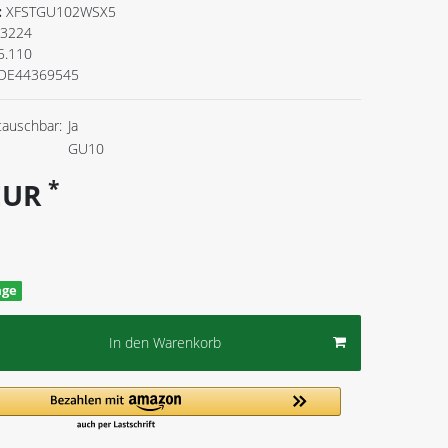
:
XFSTGU102WSX5
3224
5.110
DE44369545
tauschbar:
Ja
GU10
*
 EUR
age
In den Warenkorb