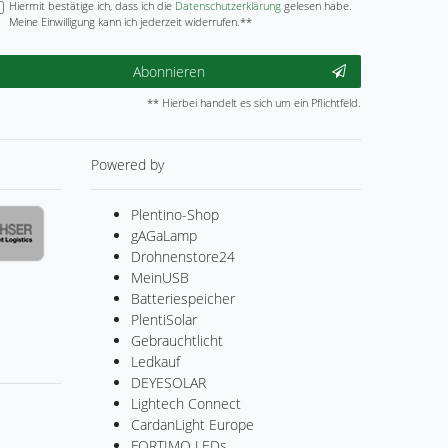
Hiermit bestätige ich, dass ich die
Daten­schutz­erklärung
gelesen habe.
Meine Einwilligung kann ich jederzeit widerrufen.**
Abonnieren
** Hierbei handelt es sich um ein Pflichtfeld.
Powered by
Plentino-Shop
gAGaLamp
Drohnenstore24
MeinUSB
Batteriespeicher
PlentiSolar
Gebrauchtlicht
Ledkauf
DEYESOLAR
Lightech Connect
CardanLight Europe
FORTIMO LEDs