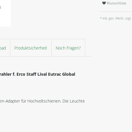
Wunschliste
* inkl. ges. MwSt. zzgl.
oad
Produktsicherheit
Noch Fragen?
ler f. Erco Staff Lival Eutrac Global
sen-Adapter für Hochvoltschienen. Die Leuchte