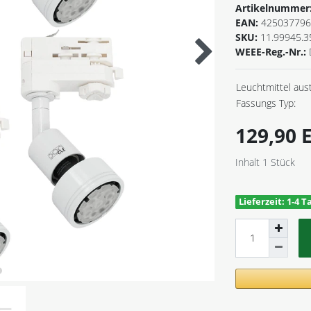
Artikelnummer
EAN:
425037796
SKU:
11.99945.3
WEEE-Reg.-Nr.:
Leuchtmittel aus
Fassungs Typ:
129,90
Inhalt
1
Stück
Lieferzeit: 1-4 T