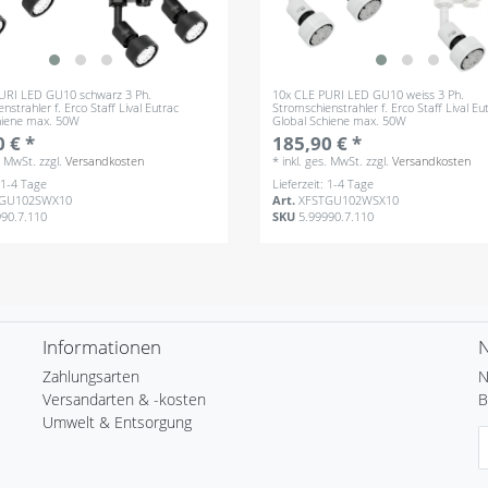
URI LED GU10 schwarz 3 Ph.
10x CLE PURI LED GU10 weiss 3 Ph.
nstrahler f. Erco Staff Lival Eutrac
Stromschienstrahler f. Erco Staff Lival Eu
hiene max. 50W
Global Schiene max. 50W
 € *
185,90 € *
s. MwSt.
zzgl.
Versandkosten
*
inkl. ges. MwSt.
zzgl.
Versandkosten
: 1-4 Tage
Lieferzeit: 1-4 Tage
TGU102SWX10
Art.
XFSTGU102WSX10
990.7.110
SKU
5.99990.7.110
Informationen
N
Zahlungsarten
N
Versandarten & -kosten
B
Umwelt & Entsorgung
N
H