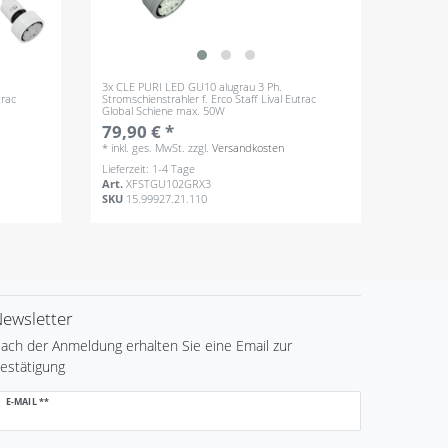
3x CLE PURI LED GU10 alugrau 3 Ph.
trac
Stromschienstrahler f. Erco Staff Lival Eutrac
Global Schiene max. 50W
79,90 € *
*
inkl. ges. MwSt.
zzgl.
Versandkosten
Lieferzeit: 1-4 Tage
Art.
XFSTGU102GRX3
SKU
15.99927.21.110
ewsletter
ach der Anmeldung erhalten Sie eine Email zur
estätigung
ewsletter
E-MAIL **
onig