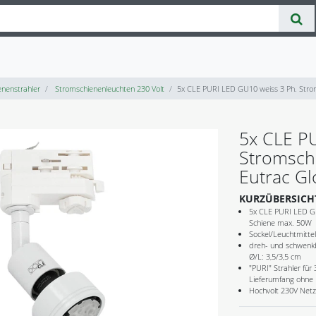
nenstrahler
Stromschienenleuchten 230 Volt
5x CLE PURI LED GU10 weiss 3 Ph. Stroms
5x CLE P
Stromschie
Eutrac G
KURZÜBERSICH
5x CLE PURI LED GU1
Schiene max. 50W
Sockel/Leuchtmitt
dreh- und schwenkb
Ø/L: 3,5/3,5 cm
"PURI" Strahler für
Lieferumfang ohne 
Hochvolt 230V Net