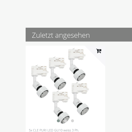
Zuletzt angesehen
5x CLE PURI LED GU10 weiss 3 Ph.