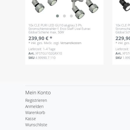
10x CLE PURI LED GU10 alugrau 3 Ph.
10x CLE P
Stromschienstrahler f. Erco Staff Lival Eutrac
Stromschie
Global Schiene max. 50W
Global Sc
239,90 € *
229,90
*
inkl. ges. MwSt.
zzgl.
Versandkosten
*
inkl. ge
Lieferzeit: 1-4 Tage
Lieferzeit
Art.
XFSTGU102GRX10
Art.
XFS
SKU
4.99990.7.110
SKU
1.99
Mein Konto
Registrieren
Anmelden
Warenkorb
Kasse
Wunschliste