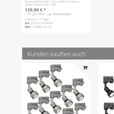
Stromschienstrahler f. Erco Staff Lival Eutrac
Global Schiene max. 50W
129,90 € *
*
inkl. ges. MwSt.
zzgl.
Versandkosten
Lieferzeit: 1-4 Tage
Art.
XFSTGU102WSX5
SKU
11.99945.35.110
Kunden kauften auch