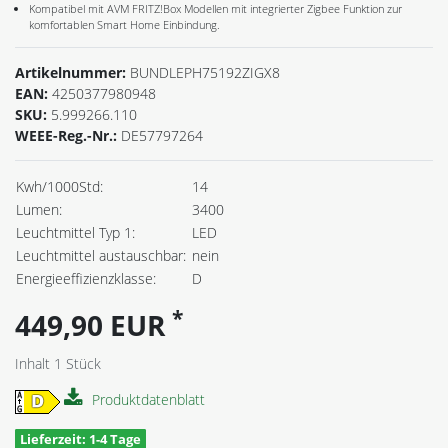
Kompatibel mit AVM FRITZ!Box Modellen mit integrierter Zigbee Funktion zur
komfortablen Smart Home Einbindung.
Artikelnummer:
BUNDLEPH75192ZIGX8
EAN:
4250377980948
SKU:
5.999266.110
WEEE-Reg.-Nr.:
DE57797264
Kwh/1000Std:
14
Lumen:
3400
Leuchtmittel Typ 1:
LED
Leuchtmittel austauschbar:
nein
Energieeffizienzklasse:
D
*
449,90 EUR
Inhalt
1
Stück
Produktdatenblatt
Lieferzeit: 1-4 Tage