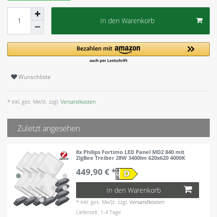
In den Warenkorb
Wunschliste
* inkl. ges. MwSt. zzgl.
Versandkosten
Zuletzt angesehen
8x Philips Fortimo LED Panel MD2 840 mit
ZigBee Treiber 28W 3400lm 620x620 4000K
449,90 € *
In den Warenkorb
*
inkl. ges. MwSt.
zzgl.
Versandkosten
Lieferzeit: 1-4 Tage