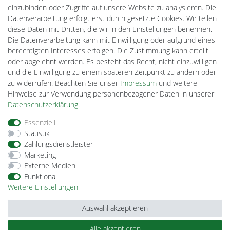
einzubinden oder Zugriffe auf unsere Website zu analysieren. Die
Datenverarbeitung erfolgt erst durch gesetzte Cookies. Wir teilen
diese Daten mit Dritten, die wir in den Einstellungen benennen.
Die Datenverarbeitung kann mit Einwilligung oder aufgrund eines
Powered by
berechtigten Interesses erfolgen. Die Zustimmung kann erteilt
oder abgelehnt werden. Es besteht das Recht, nicht einzuwilligen
und die Einwilligung zu einem späteren Zeitpunkt zu ändern oder
Plentino-Shop
zu widerrufen. Beachten Sie unser
Impressum
und weitere
gAGaLamp
Hinweise zur Verwendung personenbezogener Daten in unserer
Drohnenstore24
Daten­schutz­erklärung
.
MeinUSB
Batteriespeicher
Essenziell
PlentiSolar
Statistik
Gebrauchtlicht
Zahlungsdienstleister
Ledkauf
Marketing
DEYESOLAR
Externe Medien
Lightech Connect
Funktional
CardanLight Europe
Weitere Einstellungen
FORTIMO LEDs
Cardanlight-Shop
Auswahl akzeptieren
Wallbox24
Alle akzeptieren