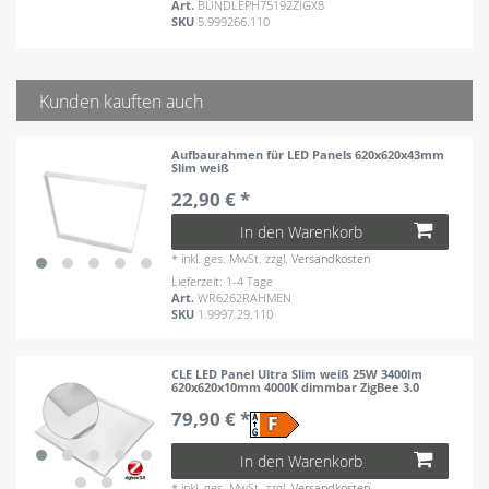
Art.
BUNDLEPH75192ZIGX8
SKU
5.999266.110
Kunden kauften auch
Aufbaurahmen für LED Panels 620x620x43mm
Slim weiß
22,90 € *
In den Warenkorb
*
inkl. ges. MwSt.
zzgl.
Versandkosten
Lieferzeit: 1-4 Tage
Art.
WR6262RAHMEN
SKU
1.9997.29.110
CLE LED Panel Ultra Slim weiß 25W 3400lm
620x620x10mm 4000K dimmbar ZigBee 3.0
79,90 € *
In den Warenkorb
*
inkl. ges. MwSt.
zzgl.
Versandkosten