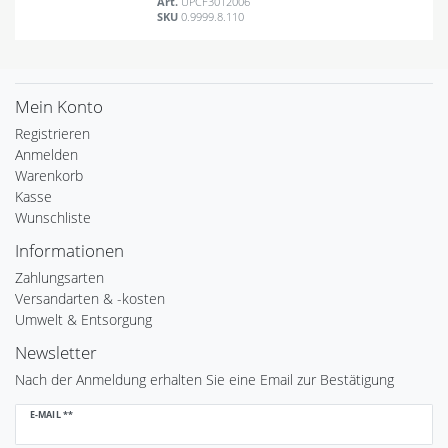
Art.
UPCF3012006
SKU
0.9999.8.110
Mein Konto
Registrieren
Anmelden
Warenkorb
Kasse
Wunschliste
Informationen
Zahlungsarten
Versandarten & -kosten
Umwelt & Entsorgung
Newsletter
Nach der Anmeldung erhalten Sie eine Email zur Bestätigung
Newsletter
E-MAIL **
Honig