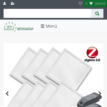
0
0,00 EUR
☰