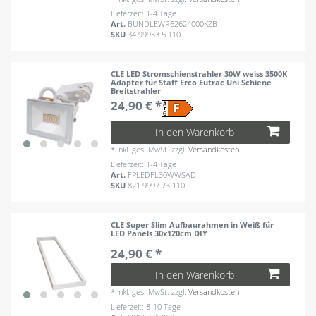
Lieferzeit: 1-4 Tage
Art.
BUNDLEWR62624000KZB
SKU
34.99933.5.110
CLE LED Stromschienstrahler 30W weiss 3500K
Adapter für Staff Erco Eutrac Uni Schiene
Breitstrahler
24,90 € *
In den Warenkorb
*
inkl. ges. MwSt.
zzgl.
Versandkosten
Lieferzeit: 1-4 Tage
Art.
FPLEDFL30WWSAD
SKU
821.9997.73.110
CLE Super Slim Aufbaurahmen in Weiß für
LED Panels 30x120cm DIY
24,90 € *
In den Warenkorb
*
inkl. ges. MwSt.
zzgl.
Versandkosten
Lieferzeit: 8-10 Tage