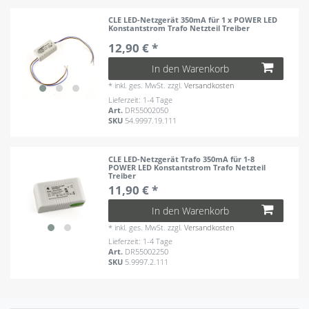
CLE LED-Netzgerät 350mA für 1 x POWER LED
Konstantstrom Trafo Netzteil Treiber
12,90 € *
In den Warenkorb
*
inkl. ges. MwSt.
zzgl.
Versandkosten
Lieferzeit: 1-4 Tage
Art.
DR55002050
SKU
54.9997.19.111
CLE LED-Netzgerät Trafo 350mA für 1-8
POWER LED Konstantstrom Trafo Netzteil
Treiber
11,90 € *
In den Warenkorb
*
inkl. ges. MwSt.
zzgl.
Versandkosten
Lieferzeit: 1-4 Tage
Art.
DR55002250
SKU
5.9997.2.111