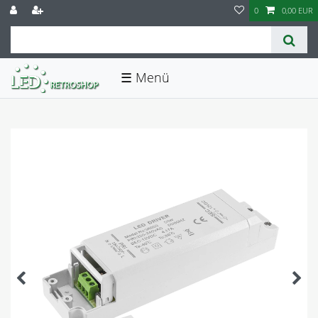
0
0,00 EUR
☰