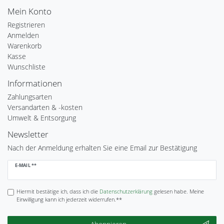
Mein Konto
Registrieren
Anmelden
Warenkorb
Kasse
Wunschliste
Informationen
Zahlungsarten
Versandarten & -kosten
Umwelt & Entsorgung
Newsletter
Nach der Anmeldung erhalten Sie eine Email zur Bestätigung
Newsletter
E-MAIL **
Honig
Hiermit bestätige ich, dass ich die
Daten­schutz­erklärung
gelesen habe. Meine
Einwilligung kann ich jederzeit widerrufen.**