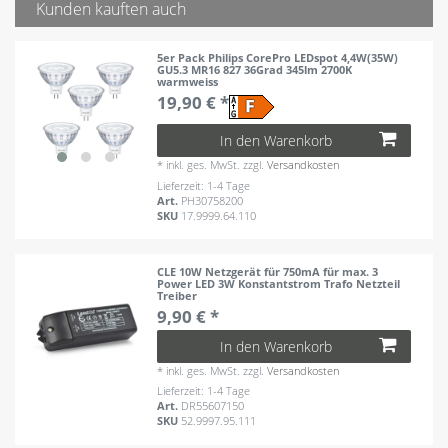
Kunden kauften auch
5er Pack Philips CorePro LEDspot 4,4W(35W)
GU5.3 MR16 827 36Grad 345lm 2700K
warmweiss
19,90 € *
In den Warenkorb
*
inkl. ges. MwSt.
zzgl.
Versandkosten
Lieferzeit: 1-4 Tage
Art.
PH30758200
SKU
17.9999.64.110
CLE 10W Netzgerät für 750mA für max. 3
Power LED 3W Konstantstrom Trafo Netzteil
Treiber
9,90 € *
In den Warenkorb
*
inkl. ges. MwSt.
zzgl.
Versandkosten
Lieferzeit: 1-4 Tage
Art.
DR55607150
SKU
52.9997.95.111