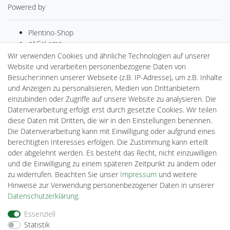
Powered by
Plentino-Shop
gAGaLamp
Drohnenstore24
Wir verwenden Cookies und ähnliche Technologien auf unserer
MeinUSB
Website und verarbeiten personenbezogene Daten von
Batteriespeicher
Besucher:innen unserer Webseite (z.B. IP-Adresse), um z.B. Inhalte
PlentiSolar
und Anzeigen zu personalisieren, Medien von Drittanbietern
Gebrauchtlicht
einzubinden oder Zugriffe auf unsere Website zu analysieren. Die
Ledkauf
Datenverarbeitung erfolgt erst durch gesetzte Cookies. Wir teilen
DEYESOLAR
diese Daten mit Dritten, die wir in den Einstellungen benennen.
Lightech Connect
Die Datenverarbeitung kann mit Einwilligung oder aufgrund eines
CardanLight Europe
berechtigten Interesses erfolgen. Die Zustimmung kann erteilt
FORTIMO LEDs
oder abgelehnt werden. Es besteht das Recht, nicht einzuwilligen
Cardanlight-Shop
und die Einwilligung zu einem späteren Zeitpunkt zu ändern oder
Wallbox24
zu widerrufen. Beachten Sie unser
Impressum
und weitere
Hinweise zur Verwendung personenbezogener Daten in unserer
Daten­schutz­erklärung
.
Impressum
Daten­schutz­erklärung
AGB
Essenziell
Statistik