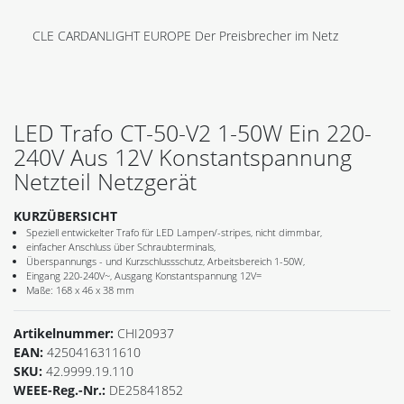
CLE CARDANLIGHT EUROPE Der Preisbrecher im Netz
LED Trafo CT-50-V2 1-50W Ein 220-
240V Aus 12V Konstantspannung
Netzteil Netzgerät
KURZÜBERSICHT
Speziell entwickelter Trafo für LED Lampen/-stripes, nicht dimmbar,
einfacher Anschluss über Schraubterminals,
Überspannungs - und Kurzschlussschutz, Arbeitsbereich 1-50W,
Eingang 220-240V~, Ausgang Konstantspannung 12V=
Maße: 168 x 46 x 38 mm
Artikelnummer:
CHI20937
EAN:
4250416311610
SKU:
42.9999.19.110
WEEE-Reg.-Nr.:
DE25841852