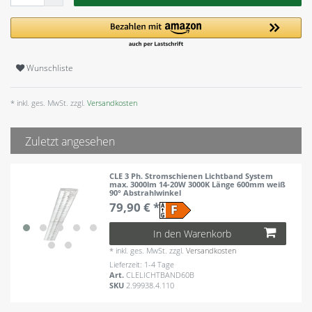
Wunschliste
* inkl. ges. MwSt. zzgl.
Versandkosten
Zuletzt angesehen
CLE 3 Ph. Stromschienen Lichtband System
max. 3000lm 14-20W 3000K Länge 600mm weiß
90° Abstrahlwinkel
79,90 € *
In den Warenkorb
*
inkl. ges. MwSt.
zzgl.
Versandkosten
Lieferzeit: 1-4 Tage
Art.
CLELICHTBAND60B
SKU
2.99938.4.110