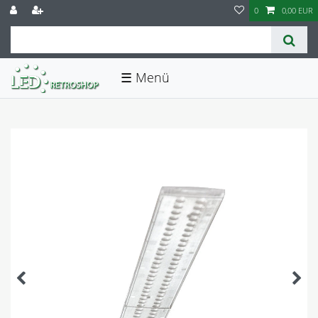
0
0,00 EUR
☰