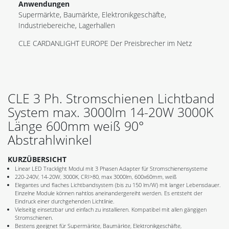
Anwendungen
Supermärkte, Baumärkte, Elektronikgeschäfte,
Industriebereiche, Lagerhallen
CLE CARDANLIGHT EUROPE Der Preisbrecher im Netz
CLE 3 Ph. Stromschienen Lichtband
System max. 3000lm 14-20W 3000K
Länge 600mm weiß 90°
Abstrahlwinkel
KURZÜBERSICHT
Linear LED Tracklight Modul mit 3 Phasen Adapter für Stromschienensysteme
220-240V, 14-20W, 3000K, CRI>80, max 3000lm, 600x60mm, weiß
Elegantes und flaches Lichtbandsystem (bis zu 150 lm/W) mit langer Lebensdauer.
Einzelne Module können nahtlos aneinandergereiht werden. Es entsteht der
Eindruck einer durchgehenden Lichtlinie.
Vielseitig einsetzbar und einfach zu installieren. Kompatibel mit allen gängigen
Stromschienen.
Bestens geeignet für Supermärkte, Baumärkte, Elektronikgeschäfte,