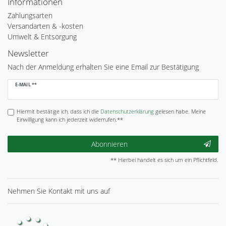
Informationen
Zahlungsarten
Versandarten & -kosten
Umwelt & Entsorgung
Newsletter
Nach der Anmeldung erhalten Sie eine Email zur Bestätigung
Newsletter
E-MAIL **
Honig
Hiermit bestätige ich, dass ich die
Daten­schutz­erklärung
gelesen habe. Meine
Einwilligung kann ich jederzeit widerrufen.**
Abonnieren
** Hierbei handelt es sich um ein Pflichtfeld.
Nehmen Sie
Kontakt
mit uns auf