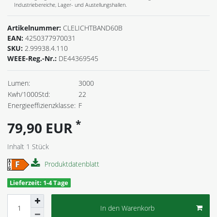
Industriebereiche, Lager- und Austellungshallen.
Artikelnummer:
CLELICHTBAND60B
EAN:
4250377970031
SKU:
2.99938.4.110
WEEE-Reg.-Nr.:
DE44369545
Lumen:
3000
Kwh/1000Std:
22
Energieeffizienzklasse:
F
*
79,90 EUR
Inhalt
1
Stück
Produktdatenblatt
Lieferzeit: 1-4 Tage
In den Warenkorb