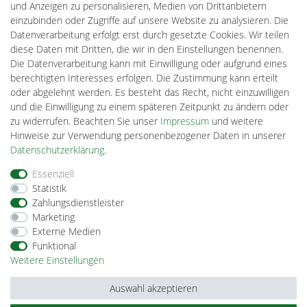
PlentiSolar
und Anzeigen zu personalisieren, Medien von Drittanbietern
Gebrauchtlicht
einzubinden oder Zugriffe auf unsere Website zu analysieren. Die
Ledkauf
Datenverarbeitung erfolgt erst durch gesetzte Cookies. Wir teilen
DEYESOLAR
diese Daten mit Dritten, die wir in den Einstellungen benennen.
Lightech Connect
Die Datenverarbeitung kann mit Einwilligung oder aufgrund eines
CardanLight Europe
berechtigten Interesses erfolgen. Die Zustimmung kann erteilt
FORTIMO LEDs
oder abgelehnt werden. Es besteht das Recht, nicht einzuwilligen
Cardanlight-Shop
und die Einwilligung zu einem späteren Zeitpunkt zu ändern oder
Wallbox24
zu widerrufen. Beachten Sie unser
Impressum
und weitere
Hinweise zur Verwendung personenbezogener Daten in unserer
Daten­schutz­erklärung
.
Impressum
Daten­schutz­erklärung
AGB
Essenziell
Statistik
Zahlungsdienstleister
Barrierefreiheitserklärung
Widerrufs­recht
Marketing
Externe Medien
Funktional
Kontakt
Vertrag widerrufen
Weitere Einstellungen
Auswahl akzeptieren