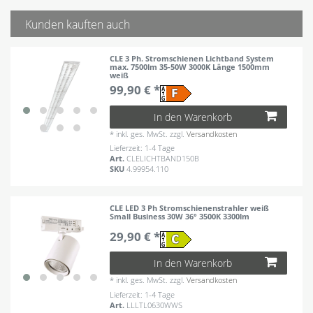
Kunden kauften auch
CLE 3 Ph. Stromschienen Lichtband System
max. 7500lm 35-50W 3000K Länge 1500mm
weiß
99,90 € *
In den Warenkorb
*
inkl. ges. MwSt.
zzgl.
Versandkosten
Lieferzeit: 1-4 Tage
Art.
CLELICHTBAND150B
SKU
4.99954.110
CLE LED 3 Ph Stromschienenstrahler weiß
Small Business 30W 36° 3500K 3300lm
29,90 € *
In den Warenkorb
*
inkl. ges. MwSt.
zzgl.
Versandkosten
Lieferzeit: 1-4 Tage
Art.
LLLTL0630WWS