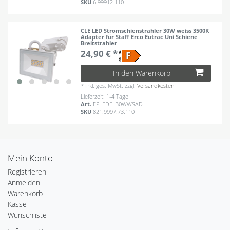
SKU
6.99912.110
CLE LED Stromschienstrahler 30W weiss 3500K
Adapter für Staff Erco Eutrac Uni Schiene
Breitstrahler
24,90 € *
In den Warenkorb
*
inkl. ges. MwSt.
zzgl.
Versandkosten
Lieferzeit: 1-4 Tage
Art.
FPLEDFL30WWSAD
SKU
821.9997.73.110
Mein Konto
Registrieren
Anmelden
Warenkorb
Kasse
Wunschliste