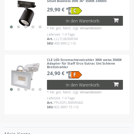
Small Business 30W 36° 3500K 3300lm
29,90 € *
In den Warenkorb
*
inkl. ges. MwSt.
zzgl.
Versandkosten
Lieferzeit: 1-4 Tage
Art.
LLLTL0630WSW
SKU
450.99912.110
CLE LED Stromschienstrahler 30W weiss 3500K
Adapter für Staff Erco Eutrac Uni Schiene
Breitstrahler
24,90 € *
In den Warenkorb
*
inkl. ges. MwSt.
zzgl.
Versandkosten
Lieferzeit: 1-4 Tage
Art.
FPLEDFL30WWSAD
SKU
832.9997.73.110