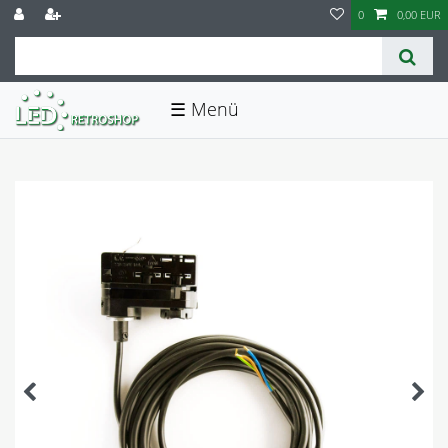
0
0,00 EUR
☰