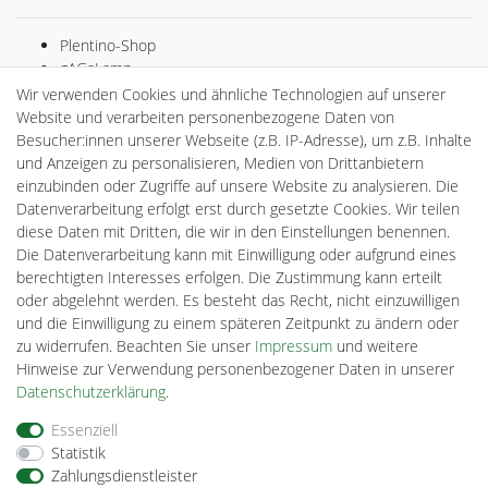
Plentino-Shop
gAGaLamp
Drohnenstore24
Wir verwenden Cookies und ähnliche Technologien auf unserer
MeinUSB
Website und verarbeiten personenbezogene Daten von
Batteriespeicher
Besucher:innen unserer Webseite (z.B. IP-Adresse), um z.B. Inhalte
PlentiSolar
und Anzeigen zu personalisieren, Medien von Drittanbietern
Gebrauchtlicht
einzubinden oder Zugriffe auf unsere Website zu analysieren. Die
Ledkauf
Datenverarbeitung erfolgt erst durch gesetzte Cookies. Wir teilen
DEYESOLAR
diese Daten mit Dritten, die wir in den Einstellungen benennen.
Lightech Connect
Die Datenverarbeitung kann mit Einwilligung oder aufgrund eines
CardanLight Europe
berechtigten Interesses erfolgen. Die Zustimmung kann erteilt
FORTIMO LEDs
oder abgelehnt werden. Es besteht das Recht, nicht einzuwilligen
Cardanlight-Shop
und die Einwilligung zu einem späteren Zeitpunkt zu ändern oder
Wallbox24
zu widerrufen. Beachten Sie unser
Impressum
und weitere
Hinweise zur Verwendung personenbezogener Daten in unserer
Daten­schutz­erklärung
.
Impressum
Daten­schutz­erklärung
AGB
Essenziell
Statistik
Zahlungsdienstleister
Barrierefreiheitserklärung
Widerrufs­recht