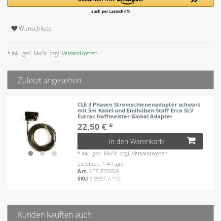
Wunschliste
* inkl. ges. MwSt. zzgl.
Versandkosten
Zuletzt angesehen
CLE 3 Phasen Stromschienenadapter schwarz
mit 5m Kabel und Endhülsen Staff Erco SLV
Eutrac Hoffmeister Global Adapter
22,50 € *
In den Warenkorb
*
inkl. ges. MwSt.
zzgl.
Versandkosten
Lieferzeit: 1-4 Tage
Art.
XFZUB50SW
SKU
9.9997.7.110
Kunden kauften auch