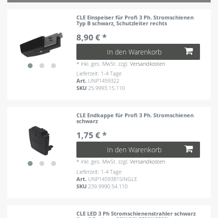
CLE Einspeiser für Profi 3 Ph. Stromschienen
Typ B schwarz, Schutzleiter rechts
8,90 € *
In den Warenkorb
*
inkl. ges. MwSt.
zzgl.
Versandkosten
Lieferzeit: 1-4 Tage
Art.
UNP1459322
SKU
25.9993.15.110
CLE Endkappe für Profi 3 Ph. Stromschienen
schwarz
1,75 € *
In den Warenkorb
*
inkl. ges. MwSt.
zzgl.
Versandkosten
Lieferzeit: 1-4 Tage
Art.
UNP1459381SINGLE
SKU
239.9990.54.110
CLE LED 3 Ph Stromschienenstrahler schwarz