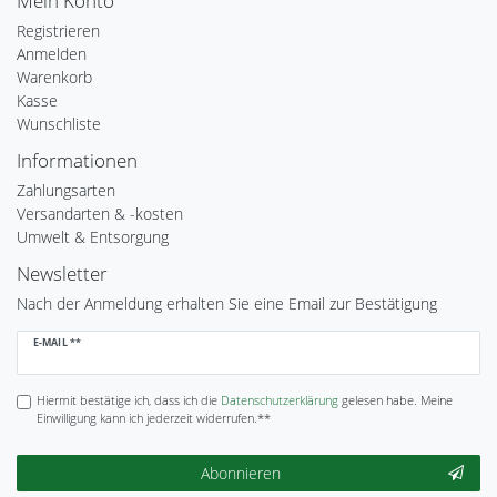
Mein Konto
Registrieren
Anmelden
Warenkorb
Kasse
Wunschliste
Informationen
Zahlungsarten
Versandarten & -kosten
Umwelt & Entsorgung
Newsletter
Nach der Anmeldung erhalten Sie eine Email zur Bestätigung
Newsletter
E-MAIL **
Honig
Hiermit bestätige ich, dass ich die
Daten­schutz­erklärung
gelesen habe. Meine
Einwilligung kann ich jederzeit widerrufen.**
Abonnieren