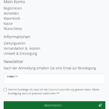
Mein Konto
Registrieren
Anmelden
Warenkorb
Kasse
Wunschliste
Informationen
Zahlungsarten
Versandarten & -kosten
Umwelt & Entsorgung
Newsletter
Nach der Anmeldung erhalten Sie eine Email zur Bestätigung
Newsletter
E-MAIL **
Honig
Hiermit bestätige ich, dass ich die
Daten­schutz­erklärung
gelesen habe. Meine
Einwilligung kann ich jederzeit widerrufen.**
Abonnieren