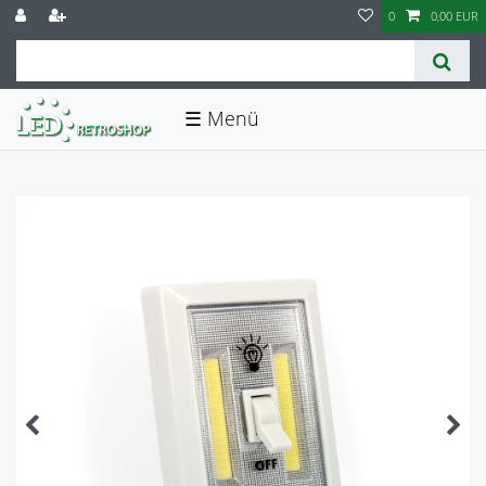
0
0,00 EUR
☰