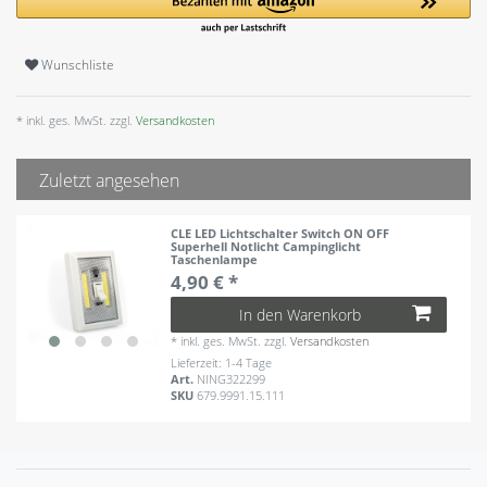
Wunschliste
* inkl. ges. MwSt. zzgl.
Versandkosten
Zuletzt angesehen
CLE LED Lichtschalter Switch ON OFF
Superhell Notlicht Campinglicht
Taschenlampe
4,90 € *
In den Warenkorb
*
inkl. ges. MwSt.
zzgl.
Versandkosten
Lieferzeit: 1-4 Tage
Art.
NING322299
SKU
679.9991.15.111