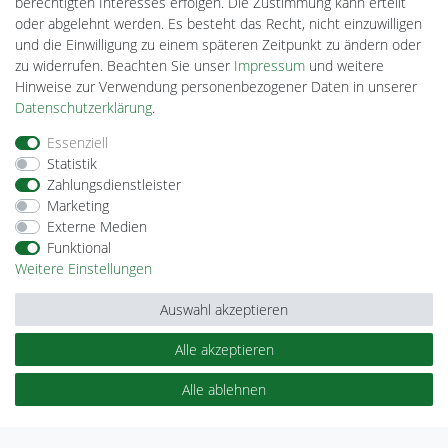
berechtigten Interesses erfolgen. Die Zustimmung kann erteilt
oder abgelehnt werden. Es besteht das Recht, nicht einzuwilligen
und die Einwilligung zu einem späteren Zeitpunkt zu ändern oder
Plentino-Shop
zu widerrufen. Beachten Sie unser
Impressum
und weitere
gAGaLamp
Hinweise zur Verwendung personenbezogener Daten in unserer
Drohnenstore24
Daten­schutz­erklärung
.
MeinUSB
Batteriespeicher
Essenziell
PlentiSolar
Statistik
Gebrauchtlicht
Zahlungsdienstleister
Ledkauf
Marketing
DEYESOLAR
Externe Medien
Lightech Connect
Funktional
CardanLight Europe
Weitere Einstellungen
FORTIMO LEDs
Cardanlight-Shop
Auswahl akzeptieren
Wallbox24
Alle akzeptieren
Alle ablehnen
Impressum
Daten­schutz­erklärung
AGB