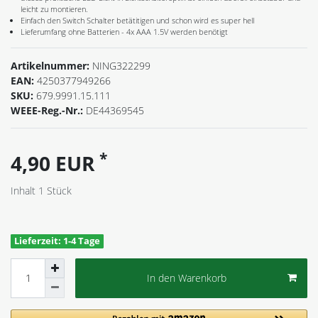
leicht zu montieren.
Einfach den Switch Schalter betätitigen und schon wird es super hell
Lieferumfang ohne Batterien - 4x AAA 1.5V werden benötigt
Artikelnummer:
NING322299
EAN:
4250377949266
SKU:
679.9991.15.111
WEEE-Reg.-Nr.:
DE44369545
*
4,90 EUR
Inhalt
1
Stück
Lieferzeit: 1-4 Tage
In den Warenkorb