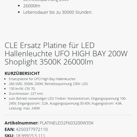
26000lm
Lebensdauer bis zu 30000 Stunden.
CLE Ersatz Platine für LED
Hallenleuchte UFO HIGH BAY 200W
Shoplight 3500K 26000lm
KURZÜBERSICHT
Ersatzplatine für UFO High Bay Hallenleuchte
266 SMD, 3500K, 200W, Betriebsspannung 230V, LED,
130 lm/W, CRI 70,
Durchmesser: 227 mm
zum Betrieb notwendiger LED-Treiber: Konstantstrom, Eingangsspannung 100-
240V, Eingangsstrom: 3,2A. Ausgangsspannung:30-60V, Augangsstrom: 4,9A,
Leistung: max. 240W
Artikelnummer:
PLATINELED2F603200W35K
EAN:
4250377972110
SKU:
18.99915.5.111