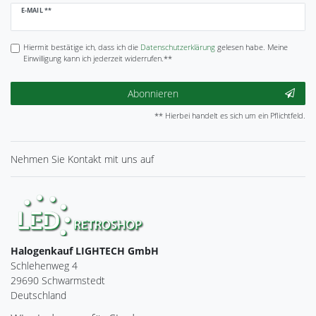
Newsletter
E-MAIL **
Honig
Hiermit bestätige ich, dass ich die
Daten­schutz­erklärung
gelesen habe. Meine
Einwilligung kann ich jederzeit widerrufen.**
Abonnieren
** Hierbei handelt es sich um ein Pflichtfeld.
Nehmen Sie
Kontakt
mit uns auf
Halogenkauf LIGHTECH GmbH
Schlehenweg 4
29690 Schwarmstedt
Deutschland