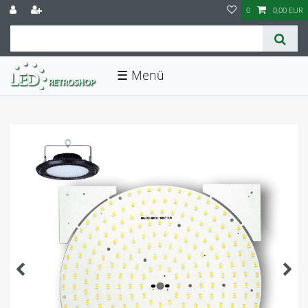
0
0,00 EUR
☰