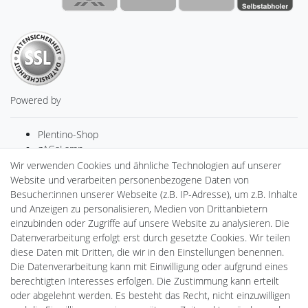
Powered by
Plentino-Shop
gAGaLamp
Drohnenstore24
Wir verwenden Cookies und ähnliche Technologien auf unserer
MeinUSB
Website und verarbeiten personenbezogene Daten von
Batteriespeicher
Besucher:innen unserer Webseite (z.B. IP-Adresse), um z.B. Inhalte
PlentiSolar
und Anzeigen zu personalisieren, Medien von Drittanbietern
Gebrauchtlicht
einzubinden oder Zugriffe auf unsere Website zu analysieren. Die
Ledkauf
Datenverarbeitung erfolgt erst durch gesetzte Cookies. Wir teilen
DEYESOLAR
diese Daten mit Dritten, die wir in den Einstellungen benennen.
Lightech Connect
Die Datenverarbeitung kann mit Einwilligung oder aufgrund eines
CardanLight Europe
berechtigten Interesses erfolgen. Die Zustimmung kann erteilt
FORTIMO LEDs
oder abgelehnt werden. Es besteht das Recht, nicht einzuwilligen
Cardanlight-Shop