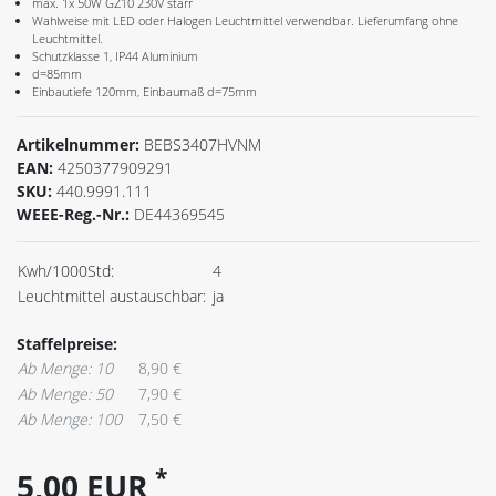
max. 1x 50W GZ10 230V starr
Wahlweise mit LED oder Halogen Leuchtmittel verwendbar. Lieferumfang ohne
Leuchtmittel.
Schutzklasse 1, IP44 Aluminium
d=85mm
Einbautiefe 120mm, Einbaumaß d=75mm
Artikelnummer:
BEBS3407HVNM
EAN:
4250377909291
SKU:
440.9991.111
WEEE-Reg.-Nr.:
DE44369545
Kwh/1000Std:
4
Leuchtmittel austauschbar:
ja
Staffelpreise:
Ab Menge: 10
8,90 €
Ab Menge: 50
7,90 €
Ab Menge: 100
7,50 €
*
5,00 EUR