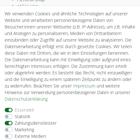
gAGaLamp
Drohnenstore24
Wir verwenden Cookies und ähnliche Technologien auf unserer
MeinUSB
Website und verarbeiten personenbezogene Daten von
Batteriespeicher
Besucher:innen unserer Webseite (z.B. IP-Adresse), um z.B. Inhalte
PlentiSolar
und Anzeigen zu personalisieren, Medien von Drittanbietern
Gebrauchtlicht
einzubinden oder Zugriffe auf unsere Website zu analysieren. Die
Ledkauf
Datenverarbeitung erfolgt erst durch gesetzte Cookies. Wir teilen
DEYESOLAR
diese Daten mit Dritten, die wir in den Einstellungen benennen.
Lightech Connect
Die Datenverarbeitung kann mit Einwilligung oder aufgrund eines
CardanLight Europe
berechtigten Interesses erfolgen. Die Zustimmung kann erteilt
FORTIMO LEDs
oder abgelehnt werden. Es besteht das Recht, nicht einzuwilligen
Cardanlight-Shop
und die Einwilligung zu einem späteren Zeitpunkt zu ändern oder
Wallbox24
zu widerrufen. Beachten Sie unser
Impressum
und weitere
Hinweise zur Verwendung personenbezogener Daten in unserer
Daten­schutz­erklärung
.
Impressum
Daten­schutz­erklärung
AGB
Essenziell
Statistik
Zahlungsdienstleister
Barrierefreiheitserklärung
Widerrufs­recht
Marketing
Externe Medien