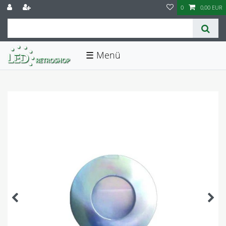
0
0,00 EUR
☰