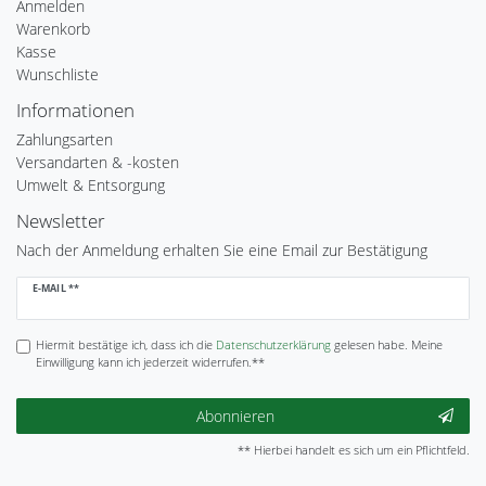
Anmelden
Warenkorb
Kasse
Wunschliste
Informationen
Zahlungsarten
Versandarten & -kosten
Umwelt & Entsorgung
Newsletter
Nach der Anmeldung erhalten Sie eine Email zur Bestätigung
Newsletter
E-MAIL **
Honig
Hiermit bestätige ich, dass ich die
Daten­schutz­erklärung
gelesen habe. Meine
Einwilligung kann ich jederzeit widerrufen.**
Abonnieren
** Hierbei handelt es sich um ein Pflichtfeld.