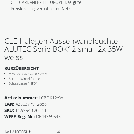
CLE CARDANLIGHT EUROPE Das gute
Preisleistungsverhältnis im Netz
CLE Halogen Aussenwandleuchte
ALUTEC Serie BOK12 small 2x 35W
weiss
KURZÜBERSICHT
max. 2x 35W GU10 / 230V
Abstrahlwinkel 2x breit
Schutzklasse 1, IP54
Artikelnummer:
LCBOK12AW
EAN:
4250377912888
SKU:
11.99940.26.111
WEEE-Reg.-Nr.:
DE44369545
Kwh/1000Std:
4