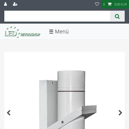
0
0,00 EUR
☰