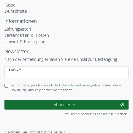
Kasse
Wunschliste
Informationen
Zahlungsarten
Versandarten & -kosten
Umwelt & Entsorgung
Newsletter
Nach der Anmeldung erhalten Sie eine Email zur Bestätigung
Newsletter
E-MAIL **
Honig
Hiermit bestätige ich, dass ich die
Daten­schutz­erklärung
gelesen habe. Meine
Einwilligung kann ich jederzeit widerrufen.**
Abonnieren
** Hierbei handelt es sich um ein Pflichtfeld.
Nehmen Sie
Kontakt
mit uns auf