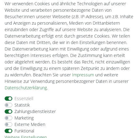
Drohnenstore24
Wir verwenden Cookies und ähnliche Technologien auf unserer
MeinUSB
Website und verarbeiten personenbezogene Daten von
Batteriespeicher
Besucher:innen unserer Webseite (z.B. IP-Adresse), um z.B. Inhalte
PlentiSolar
und Anzeigen zu personalisieren, Medien von Drittanbietern
Gebrauchtlicht
einzubinden oder Zugriffe auf unsere Website zu analysieren. Die
Ledkauf
Datenverarbeitung erfolgt erst durch gesetzte Cookies. Wir teilen
DEYESOLAR
diese Daten mit Dritten, die wir in den Einstellungen benennen.
Lightech Connect
Die Datenverarbeitung kann mit Einwilligung oder aufgrund eines
CardanLight Europe
berechtigten Interesses erfolgen. Die Zustimmung kann erteilt
FORTIMO LEDs
oder abgelehnt werden. Es besteht das Recht, nicht einzuwilligen
Cardanlight-Shop
und die Einwilligung zu einem späteren Zeitpunkt zu ändern oder
Wallbox24
zu widerrufen. Beachten Sie unser
Impressum
und weitere
Hinweise zur Verwendung personenbezogener Daten in unserer
Daten­schutz­erklärung
.
Impressum
Daten­schutz­erklärung
AGB
Essenziell
Statistik
Zahlungsdienstleister
Barrierefreiheitserklärung
Widerrufs­recht
Marketing
Externe Medien
Funktional
Kontakt
Vertrag widerrufen
Weitere Einstellungen