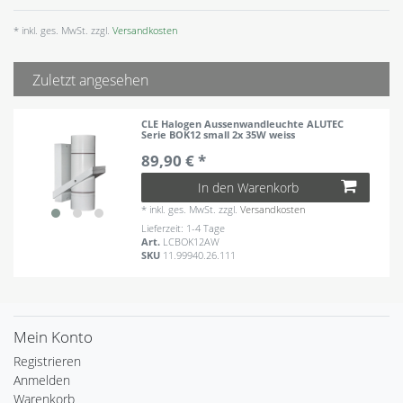
* inkl. ges. MwSt. zzgl.
Versandkosten
Zuletzt angesehen
CLE Halogen Aussenwandleuchte ALUTEC
Serie BOK12 small 2x 35W weiss
89,90 € *
In den Warenkorb
*
inkl. ges. MwSt.
zzgl.
Versandkosten
Lieferzeit: 1-4 Tage
Art.
LCBOK12AW
SKU
11.99940.26.111
Mein Konto
Registrieren
Anmelden
Warenkorb