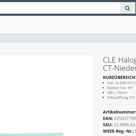
CLE Halo
CT-Nieder
KURZÜBERSICH
max. 3x 50W GX 5,
kippbar max. 45°
340 x 132mm
Einbauöffnung 310
Artikelnummer
EAN:
425037790
SKU:
22.9996.63
WEEE-Reg.-Nr.: