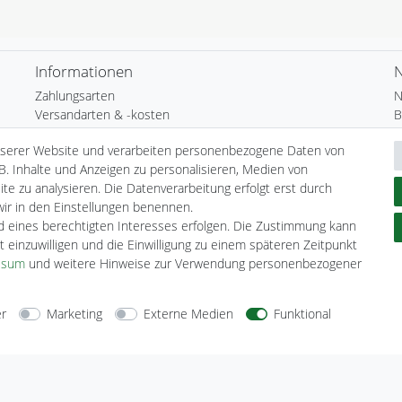
Informationen
N
Zahlungsarten
N
Versandarten & -kosten
B
Umwelt & Entsorgung
N
nserer Website und verarbeiten personenbezogene Daten von
H
B. Inhalte und Anzeigen zu personalisieren, Medien von
te zu analysieren. Die Datenverarbeitung erfolgt erst durch
 wir in den Einstellungen benennen.
nd eines berechtigten Interesses erfolgen. Die Zustimmung kann
t einzuwilligen und die Einwilligung zu einem späteren Zeitpunkt
ssum
und weitere Hinweise zur Verwendung personenbezogener
er
Marketing
Externe Medien
Funktional
arten
Versandarten