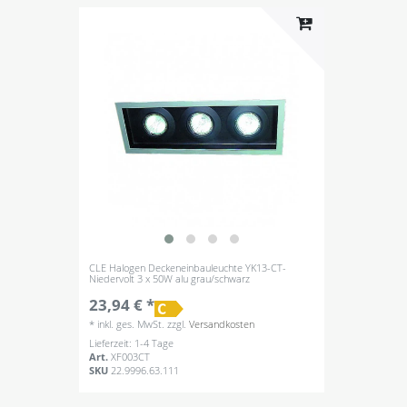
CLE Halogen Deckeneinbauleuchte YK13-CT-
Niedervolt 3 x 50W alu grau/schwarz
23,94 € *
*
inkl. ges. MwSt.
zzgl.
Versandkosten
Lieferzeit: 1-4 Tage
Art.
XF003CT
SKU
22.9996.63.111