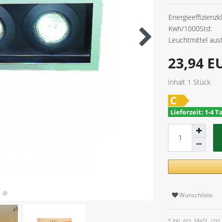
Energieeffizienzk
Kwh/1000Std:
Leuchtmittel aus
23,94 
Inhalt
1
Stück
Lieferzeit: 1-4 T
Wunschliste
* inkl. ges. MwSt. zzgl.