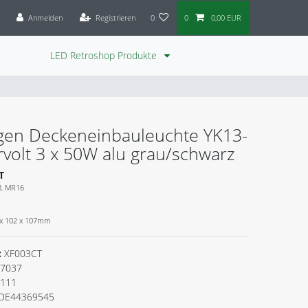
Anmelden
Registrieren
0
0
0,00 EUR
LED Retroshop Produkte
gen Deckeneinbauleuchte YK13-
volt 3 x 50W alu grau/schwarz
T
3, MR16
 x 102 x 107mm
:
XF003CT
7037
.111
DE44369545