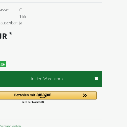
lasse:
C
165
tauschbar:
ja
*
EUR
age
In den Warenkorb
Versandkosten