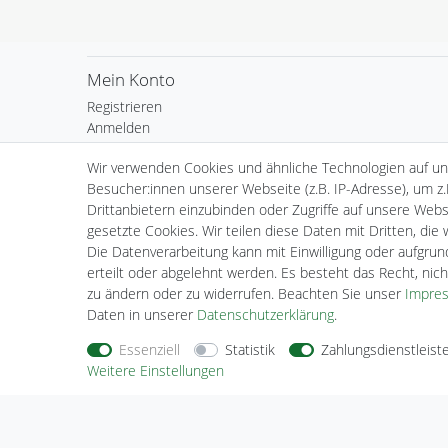
Mein Konto
Registrieren
Anmelden
Warenkorb
Wir verwenden Cookies und ähnliche Technologien auf u
Kasse
Besucher:innen unserer Webseite (z.B. IP-Adresse), um z.
Wunschliste
Drittanbietern einzubinden oder Zugriffe auf unsere Websi
gesetzte Cookies. Wir teilen diese Daten mit Dritten, die
Die Datenverarbeitung kann mit Einwilligung oder aufgru
erteilt oder abgelehnt werden. Es besteht das Recht, nich
zu ändern oder zu widerrufen. Beachten Sie unser
Impre
Daten in unserer
Daten­schutz­erklärung
.
Essenziell
Statistik
Zahlungsdienstleist
Weitere Einstellungen
Nehmen Sie
Kontakt
mit uns auf
Zahlungs