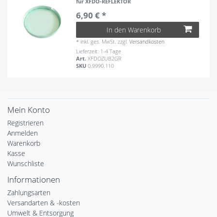
für XFDO-REFLEKTOR
6,90 € *
In den Warenkorb
*
inkl. ges. MwSt.
zzgl.
Versandkosten
Lieferzeit: 1-4 Tage
Art.
XFDOZUB2GR
SKU
0.9990.110
Mein Konto
Registrieren
Anmelden
Warenkorb
Kasse
Wunschliste
Informationen
Zahlungsarten
Versandarten & -kosten
Umwelt & Entsorgung