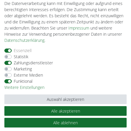
Lightech Connect
Die Datenverarbeitung kann mit Einwilligung oder aufgrund eines
CardanLight Europe
berechtigten Interesses erfolgen. Die Zustimmung kann erteilt
FORTIMO LEDs
oder abgelehnt werden. Es besteht das Recht, nicht einzuwilligen
Cardanlight-Shop
und die Einwilligung zu einem späteren Zeitpunkt zu ändern oder
Wallbox24
zu widerrufen. Beachten Sie unser
Impressum
und weitere
Hinweise zur Verwendung personenbezogener Daten in unserer
Daten­schutz­erklärung
.
Impressum
Daten­schutz­erklärung
AGB
Essenziell
Statistik
Zahlungsdienstleister
Barrierefreiheitserklärung
Widerrufs­recht
Marketing
Externe Medien
Funktional
Kontakt
Vertrag widerrufen
Weitere Einstellungen
Auswahl akzeptieren
Alle akzeptieren
© Copyright 2026 | Alle Rechte vorbehalten.
Alle ablehnen