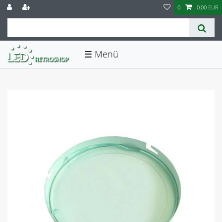
0
0,00 EUR
☰