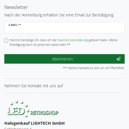
Newsletter
Nach der Anmeldung erhalten Sie eine Email zur Bestätigung
Newsletter
E-MAIL **
Honig
Hiermit bestätige ich, dass ich die
Daten­schutz­erklärung
gelesen habe. Meine
Einwilligung kann ich jederzeit widerrufen.**
Abonnieren
** Hierbei handelt es sich um ein Pflichtfeld.
Nehmen Sie
Kontakt
mit uns auf
Halogenkauf LIGHTECH GmbH