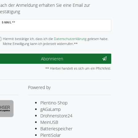
ach der Anmeldung erhalten Sie eine Email zur
estätigung
ewsletter
E-MAIL **
onig
Hiermit bestätige ich, dass ich die
Daten­schutz­erklärung
gelesen habe.
Meine Einwilligung kann ich jederzeit widerrufen.**
Abonnieren
** Hierbei handelt es sich um ein Pflichtfeld.
Powered by
Plentino-Shop
gAGaLamp
Drohnenstore24
MeinUSB
Batteriespeicher
PlentiSolar