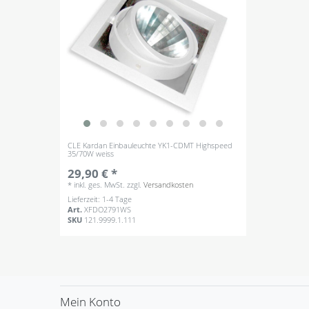
CLE Kardan Einbauleuchte YK1-CDMT Highspeed
35/70W weiss
29,90 € *
*
inkl. ges. MwSt.
zzgl.
Versandkosten
Lieferzeit: 1-4 Tage
Art.
XFDO2791WS
SKU
121.9999.1.111
Mein Konto