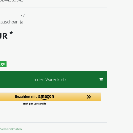
77
tauschbar:
ja
*
EUR
age
In den Warenkorb
Versandkosten