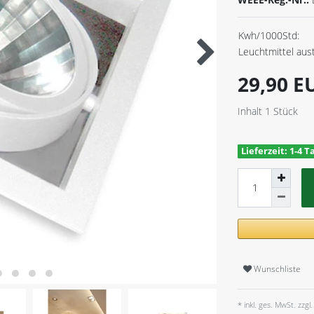
Kwh/1000Std:
Leuchtmittel aus
29,90 
Inhalt
1
Stück
Lieferzeit: 1-4 T
Wunschliste
* inkl. ges. MwSt. zzgl.