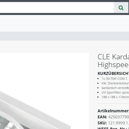
CLE Kard
Highspee
KURZÜBERSICH
1x 35/70W CDM-T, 
inkl. Steckverbindu
kardanisch verstellb
UV-Sperrfilter opti
188 x 188 x 174mm
Artikelnummer
EAN:
425037790
SKU:
121.9999.1
WEEE-Reg.-Nr.: