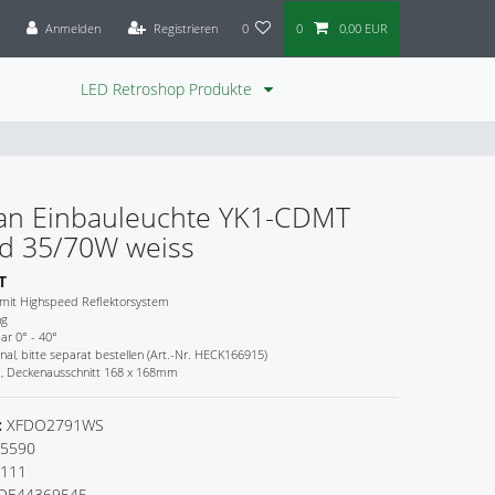
Anmelden
Registrieren
0
0
0,00 EUR
LED Retroshop Produkte
an Einbauleuchte YK1-CDMT
d 35/70W weiss
T
mit Highspeed Reflektorsystem
ng
ar 0° - 40°
onal, bitte separat bestellen (Art.-Nr. HECK166915)
, Deckenausschnitt 168 x 168mm
:
XFDO2791WS
5590
.111
DE44369545