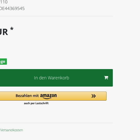
.110
DE44369545
*
EUR
age
In den Warenkorb
Versandkosten