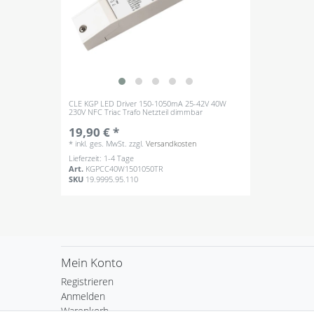
CLE KGP LED Driver 150-1050mA 25-42V 40W
230V NFC Triac Trafo Netzteil dimmbar
19,90 € *
*
inkl. ges. MwSt.
zzgl.
Versandkosten
Lieferzeit: 1-4 Tage
Art.
KGPCC40W1501050TR
SKU
19.9995.95.110
Mein Konto
Registrieren
Anmelden
Warenkorb