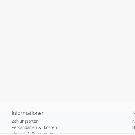
Informationen
N
Zahlungsarten
N
Versandarten & -kosten
B
Umwelt & Entsorgung