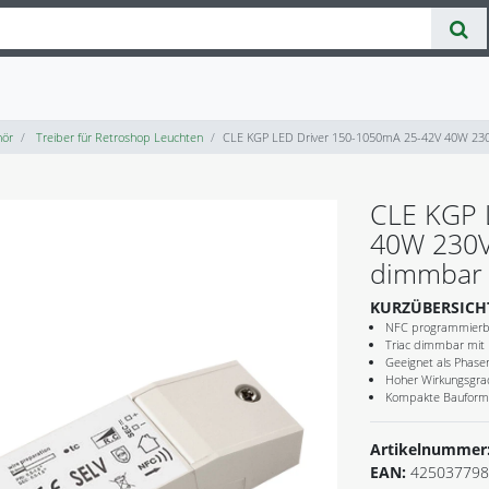
ör
Treiber für Retroshop Leuchten
CLE KGP LED Driver 150-1050mA 25-42V 40W 230V
CLE KGP 
40W 230V 
dimmbar
KURZÜBERSICH
NFC programmierb
Triac dimmbar mi
Geeignet als Phas
Hoher Wirkungsgrad
Kompakte Bauform 
Artikelnummer
EAN:
425037798