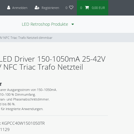
Anmelden
Registrieren
0
0
0,00 EUR
LED Retroshop Produkte
 NFC Triac Trafo Netzteil dimmbar
LED Driver 150-1050mA 25-42V
NFC Triac Trafo Netzteil
T
arer Ausgangsstrom von 150–1050mA.
t 10–100 % Dimmumfang.
enan- und Phasenabschnittdimmer.
 bis 86 %.
für integrierte Anwendungen.
:
KGPCC40W1501050TR
1129