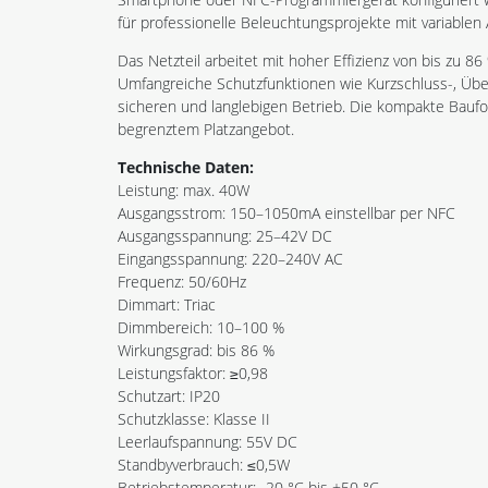
für professionelle Beleuchtungsprojekte mit variablen
Das Netzteil arbeitet mit hoher Effizienz von bis zu 8
Umfangreiche Schutzfunktionen wie Kurzschluss-, Über
sicheren und langlebigen Betrieb. Die kompakte Baufo
begrenztem Platzangebot.
Technische Daten:
Leistung: max. 40W
Ausgangsstrom: 150–1050mA einstellbar per NFC
Ausgangsspannung: 25–42V DC
Eingangsspannung: 220–240V AC
Frequenz: 50/60Hz
Dimmart: Triac
Dimmbereich: 10–100 %
Wirkungsgrad: bis 86 %
Leistungsfaktor: ≥0,98
Schutzart: IP20
Schutzklasse: Klasse II
Leerlaufspannung: 55V DC
Standbyverbrauch: ≤0,5W
Betriebstemperatur: -20 °C bis +50 °C