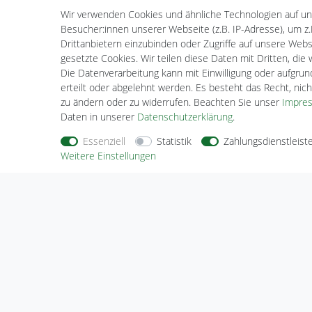
Kasse
Wir verwenden Cookies und ähnliche Technologien auf u
Wunschliste
Besucher:innen unserer Webseite (z.B. IP-Adresse), um z.
Drittanbietern einzubinden oder Zugriffe auf unsere Websi
gesetzte Cookies. Wir teilen diese Daten mit Dritten, die
Die Datenverarbeitung kann mit Einwilligung oder aufgru
erteilt oder abgelehnt werden. Es besteht das Recht, nich
zu ändern oder zu widerrufen. Beachten Sie unser
Impre
Daten in unserer
Daten­schutz­erklärung
.
Essenziell
Statistik
Zahlungsdienstleist
Nehmen Sie
Kontakt
mit uns auf
Zahlungs
Weitere Einstellungen
Halogenkauf LIGHTECH GmbH
Schlehenweg 4
29690 Schwarmstedt
Deutschland
Wir sind gerne für Sie da.