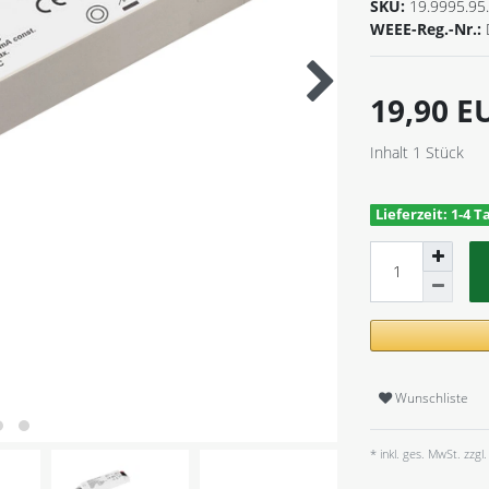
SKU:
19.9995.95
WEEE-Reg.-Nr.:
19,90 
Inhalt
1
Stück
Lieferzeit: 1-4 T
Wunschliste
* inkl. ges. MwSt. zzgl.