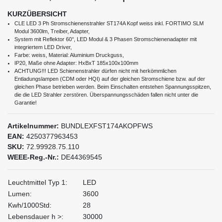
KURZÜBERSICHT
CLE LED 3 Ph Stromschienenstrahler ST174A Kopf weiss inkl. FORTIMO SLM
Modul 3600lm, Treiber, Adapter,
System mit Reflektor 60°, LED Modul & 3 Phasen Stromschienenadapter mit
integriertem LED Driver,
Farbe: weiss, Material: Aluminium Druckguss,
IP20, Maße ohne Adapter: HxBxT 185x100x100mm
ACHTUNG!!! LED Schienenstrahler dürfen nicht mit herkömmlichen
Entladungslampen (CDM oder HQI) auf der gleichen Stromschiene bzw. auf der
gleichen Phase betrieben werden. Beim Einschalten entstehen Spannungsspitzen,
die die LED Strahler zerstören. Überspannungsschäden fallen nicht unter die
Garantie!
Artikelnummer:
BUNDLEXFST174AKOPFWS
EAN:
4250377963453
SKU:
72.99928.75.110
WEEE-Reg.-Nr.:
DE44369545
Leuchtmittel Typ 1:
LED
Lumen:
3600
Kwh/1000Std:
28
Lebensdauer h >:
30000