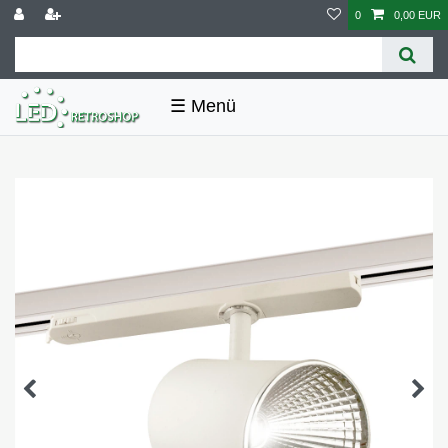
0
0,00 EUR
☰