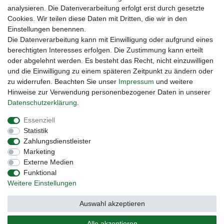
Gebrauchtlicht
analysieren. Die Datenverarbeitung erfolgt erst durch gesetzte
Ledkauf
Cookies. Wir teilen diese Daten mit Dritten, die wir in den
DEYESOLAR
Einstellungen benennen.
Lightech Connect
Die Datenverarbeitung kann mit Einwilligung oder aufgrund eines
CardanLight Europe
berechtigten Interesses erfolgen. Die Zustimmung kann erteilt
FORTIMO LEDs
oder abgelehnt werden. Es besteht das Recht, nicht einzuwilligen
Cardanlight-Shop
und die Einwilligung zu einem späteren Zeitpunkt zu ändern oder
Wallbox24
zu widerrufen. Beachten Sie unser
Impressum
und weitere
Hinweise zur Verwendung personenbezogener Daten in unserer
Daten­schutz­erklärung
.
Impressum
Daten­schutz­erklärung
AGB
Essenziell
Statistik
Zahlungsdienstleister
Barrierefreiheitserklärung
Widerrufs­recht
Marketing
Externe Medien
Funktional
Kontakt
Vertrag widerrufen
Weitere Einstellungen
Auswahl akzeptieren
Alle akzeptieren