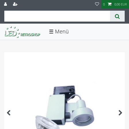
0
0,00 EUR
☰