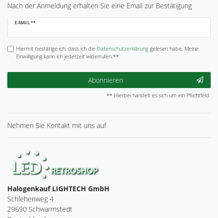
Nach der Anmeldung erhalten Sie eine Email zur Bestätigung
Newsletter
E-MAIL **
Honig
Hiermit bestätige ich, dass ich die
Daten­schutz­erklärung
gelesen habe. Meine
Einwilligung kann ich jederzeit widerrufen.**
Abonnieren
** Hierbei handelt es sich um ein Pflichtfeld.
Nehmen Sie
Kontakt
mit uns auf
Halogenkauf LIGHTECH GmbH
Schlehenweg 4
29690 Schwarmstedt