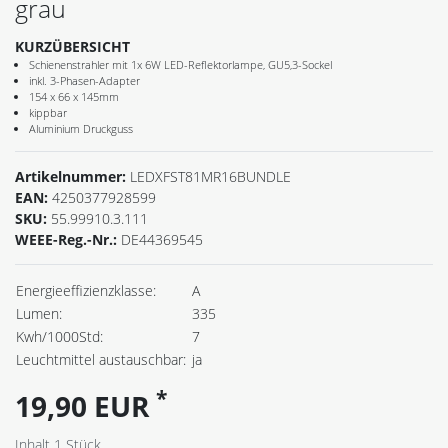
grau
KURZÜBERSICHT
Schienenstrahler mit 1x 6W LED-Reflektorlampe, GU5,3-Sockel
inkl. 3-Phasen-Adapter
154 x 66 x 145mm
kippbar
Aluminium Druckguss
Artikelnummer:
LEDXFST81MR16BUNDLE
EAN:
4250377928599
SKU:
55.99910.3.111
WEEE-Reg.-Nr.:
DE44369545
Energieeffizienzklasse:
A
Lumen:
335
Kwh/1000Std:
7
Leuchtmittel austauschbar:
ja
*
19,90 EUR
Inhalt
1
Stück