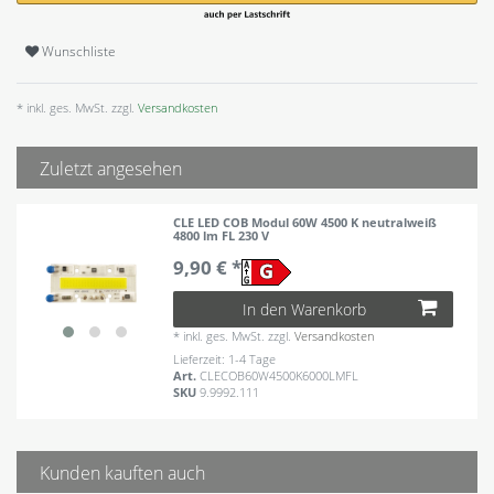
Wunschliste
* inkl. ges. MwSt. zzgl.
Versandkosten
Zuletzt angesehen
CLE LED COB Modul 60W 4500 K neutralweiß
4800 lm FL 230 V
9,90 € *
In den Warenkorb
*
inkl. ges. MwSt.
zzgl.
Versandkosten
Lieferzeit: 1-4 Tage
Art.
CLECOB60W4500K6000LMFL
SKU
9.9992.111
Kunden kauften auch