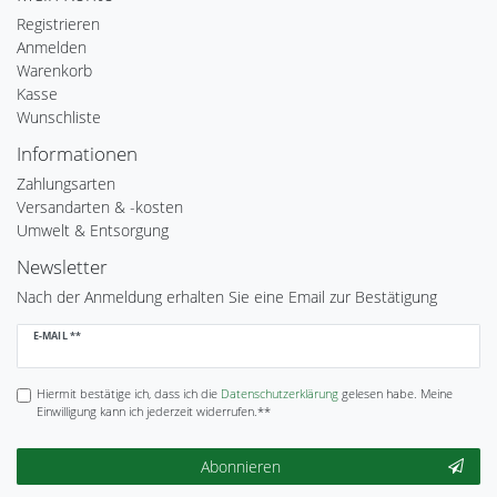
Registrieren
Anmelden
Warenkorb
Kasse
Wunschliste
Informationen
Zahlungsarten
Versandarten & -kosten
Umwelt & Entsorgung
Newsletter
Nach der Anmeldung erhalten Sie eine Email zur Bestätigung
Newsletter
E-MAIL **
Honig
Hiermit bestätige ich, dass ich die
Daten­schutz­erklärung
gelesen habe. Meine
Einwilligung kann ich jederzeit widerrufen.**
Abonnieren