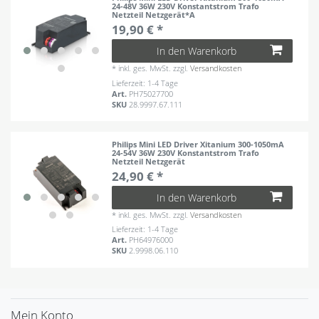
24-48V 36W 230V Konstantstrom Trafo
Netzteil Netzgerät*A
19,90 € *
In den Warenkorb
*
inkl. ges. MwSt.
zzgl.
Versandkosten
Lieferzeit: 1-4 Tage
Art.
PH75027700
SKU
28.9997.67.111
Philips Mini LED Driver Xitanium 300-1050mA
24-54V 36W 230V Konstantstrom Trafo
Netzteil Netzgerät
24,90 € *
In den Warenkorb
*
inkl. ges. MwSt.
zzgl.
Versandkosten
Lieferzeit: 1-4 Tage
Art.
PH64976000
SKU
2.9998.06.110
Mein Konto