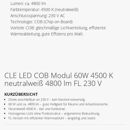
Lumen: ca. 4800 lm
Farbtemperatur: 4500 K (neutralweiß)
Anschlussspannung: 230 V AC
Technologie: COB (Chip-on-Board)
Vorteile COB: gleichmäßige Lichtverteilung, effiziente
Wärmeableitung, gute Effizienz pro Watt.
CLE LED COB Modul 60W 4500 K
neutralweiß 4800 lm FL 230 V
KURZÜBERSICHT
Direkt anschließbar an 230 V – kein Netzteil notwendig.
60 W und ca. 4800 lm – gute Helligkeit für Räume und Arbeitsbereiche.
Neutralweiß 4500 K – klar und funktional.
Homogenes Licht ohne Punktstruktur – angenehme Beleuchtung.
FL-Version mit effizienter Wärmeabfuhr – langlebig und stabil.