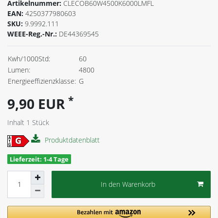
Artikelnummer:
CLECOB60W4500K6000LMFL
EAN:
4250377980603
SKU:
9.9992.111
WEEE-Reg.-Nr.:
DE44369545
Kwh/1000Std:
60
Lumen:
4800
Energieeffizienzklasse:
G
*
9,90 EUR
Inhalt
1
Stück
Produktdatenblatt
Lieferzeit: 1-4 Tage
In den Warenkorb