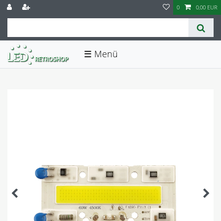
0
0,00 EUR
☰