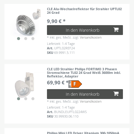
CLE Alu-Wechselreflektor für Strahler UPTL02
24 Grad
9,90 € *
In den Warenkorb
*
inkl. ges. MwSt.
zzgl.
Versandkosten
Lieferzeit: 1-4 Tage
Art.
UPTL02REF24
SKU
69.9991.5.111
CLE LED Strahler Philips FORTIMO 3 Phasen
Stromschiene TL02 24 Grad Weiß 3600lm inkl.
Reflektor, Adapter
69,90 € *
In den Warenkorb
*
inkl. ges. MwSt.
zzgl.
Versandkosten
Lieferzeit: 1-4 Tage
Art.
BUNDLEUPTL0224WS
SKU
30.99930.06.110
Philips Mini LED Driver Xitanium 300-1050mA