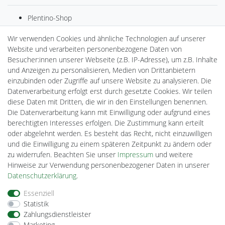
Plentino-Shop
gAGaLamp
Wir verwenden Cookies und ähnliche Technologien auf unserer
Drohnenstore24
Website und verarbeiten personenbezogene Daten von
MeinUSB
Besucher:innen unserer Webseite (z.B. IP-Adresse), um z.B. Inhalte
Batteriespeicher
und Anzeigen zu personalisieren, Medien von Drittanbietern
PlentiSolar
einzubinden oder Zugriffe auf unsere Website zu analysieren. Die
Gebrauchtlicht
Datenverarbeitung erfolgt erst durch gesetzte Cookies. Wir teilen
Ledkauf
diese Daten mit Dritten, die wir in den Einstellungen benennen.
DEYESOLAR
Die Datenverarbeitung kann mit Einwilligung oder aufgrund eines
Lightech Connect
berechtigten Interesses erfolgen. Die Zustimmung kann erteilt
CardanLight Europe
oder abgelehnt werden. Es besteht das Recht, nicht einzuwilligen
FORTIMO LEDs
und die Einwilligung zu einem späteren Zeitpunkt zu ändern oder
Cardanlight-Shop
zu widerrufen. Beachten Sie unser
Impressum
und weitere
Wallbox24
Hinweise zur Verwendung personenbezogener Daten in unserer
Daten­schutz­erklärung
.
Impressum
Daten­schutz­erklärung
AGB
Essenziell
Statistik
Zahlungsdienstleister
Barrierefreiheitserklärung
Widerrufs­recht
Marketing