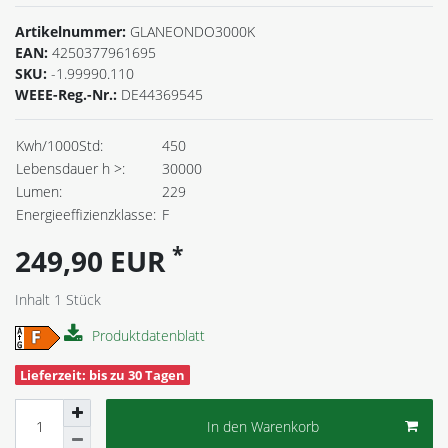
Artikelnummer:
GLANEONDO3000K
EAN:
4250377961695
SKU:
-1.99990.110
WEEE-Reg.-Nr.:
DE44369545
Kwh/1000Std:
450
Lebensdauer h >:
30000
Lumen:
229
Energieeffizienzklasse:
F
*
249,90 EUR
Inhalt
1
Stück
Produktdatenblatt
Lieferzeit: bis zu 30 Tagen
In den Warenkorb