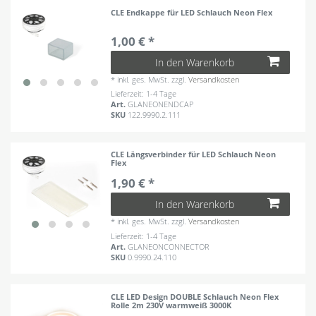
CLE Endkappe für LED Schlauch Neon Flex
1,00 € *
In den Warenkorb
*
inkl. ges. MwSt.
zzgl.
Versandkosten
Lieferzeit: 1-4 Tage
Art.
GLANEONENDCAP
SKU
122.9990.2.111
CLE Längsverbinder für LED Schlauch Neon
Flex
1,90 € *
In den Warenkorb
*
inkl. ges. MwSt.
zzgl.
Versandkosten
Lieferzeit: 1-4 Tage
Art.
GLANEONCONNECTOR
SKU
0.9990.24.110
CLE LED Design DOUBLE Schlauch Neon Flex
Rolle 2m 230V warmweiß 3000K