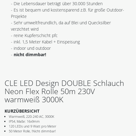
- Die Lebensdauer beträgt über 30.000 Stunden
- Es ist bequem und kostensparend z.B. für große Outdoor-
Projekte
- Sehr umweltfreundlich, da auf Blei und Quecksilber
verzichtet wird
- reine Kupferschicht pfc
- inkl. 1,5 Meter Kabel + Einspeisung
- indoor und outdoor
-
nicht dimmbar!
CLE LED Design DOUBLE Schlauch
Neon Flex Rolle 50m 230V
warmweiß 3000K
KURZÜBERSICHT
Warmweiß, 220-240 AC, 3000K
IP54, Maße: 16x9mm
120 LEDs und 9 Watt pro Meter
50 Meter Rolle, !Nicht dimmbar!