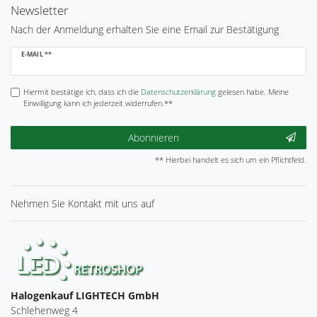
Newsletter
Nach der Anmeldung erhalten Sie eine Email zur Bestätigung
Newsletter
E-MAIL **
Honig
Hiermit bestätige ich, dass ich die
Daten­schutz­erklärung
gelesen habe. Meine
Einwilligung kann ich jederzeit widerrufen.**
Abonnieren
** Hierbei handelt es sich um ein Pflichtfeld.
Nehmen Sie
Kontakt
mit uns auf
Halogenkauf LIGHTECH GmbH
Schlehenweg 4