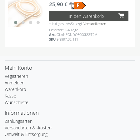
25,90 € *
In den Warenkorb
*
inkl. ges. MwSt.
zzgl.
Versandkosten
Lieferzeit: 1-4 Tage
Art.
GLANEONDO3000KSET2M
SKU
9.9997.32.111
Mein Konto
Registrieren
Anmelden
Warenkorb
Kasse
Wunschliste
Informationen
Zahlungsarten
Versandarten & -kosten
Umwelt & Entsorgung