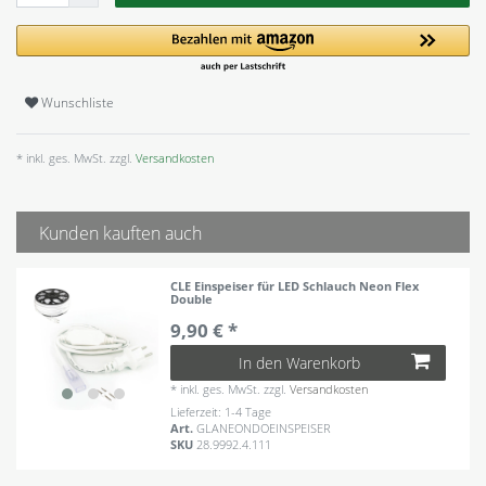
Wunschliste
* inkl. ges. MwSt. zzgl.
Versandkosten
Kunden kauften auch
CLE Einspeiser für LED Schlauch Neon Flex
Double
9,90 € *
In den Warenkorb
*
inkl. ges. MwSt.
zzgl.
Versandkosten
Lieferzeit: 1-4 Tage
Art.
GLANEONDOEINSPEISER
SKU
28.9992.4.111