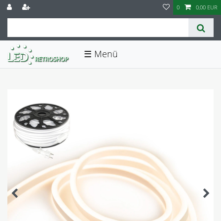
0
0,00 EUR
☰