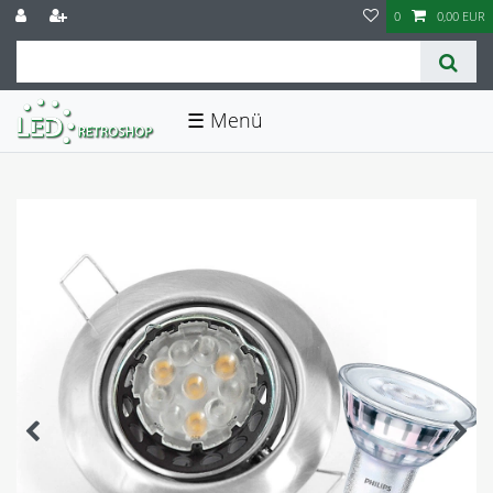
0
0,00 EUR
☰