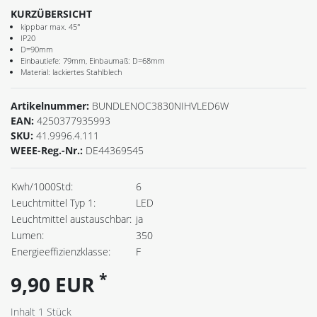
KURZÜBERSICHT
kippbar max. 45°
IP20
D=90mm
Einbautiefe: 79mm, Einbaumaß: D=68mm
Material: lackiertes Stahlblech
Artikelnummer:
BUNDLENOC3830NIHVLED6W
EAN:
4250377935993
SKU:
41.9996.4.111
WEEE-Reg.-Nr.:
DE44369545
Kwh/1000Std:
6
Leuchtmittel Typ 1:
LED
Leuchtmittel austauschbar:
ja
Lumen:
350
Energieeffizienzklasse:
F
*
9,90 EUR
Inhalt
1
Stück