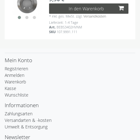
In den Warenkorb
*
inkl. ges. MwSt.
zzgl.
Versandkosten
Lieferzeit: 1-4 Tage
Art.
BEBS3402HVNM
SKU
107.9991.111
Mein Konto
Registrieren
Anmelden
Warenkorb
Kasse
Wunschliste
Informationen
Zahlungsarten
Versandarten & -kosten
Umwelt & Entsorgung
Newsletter