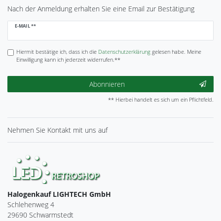
Nach der Anmeldung erhalten Sie eine Email zur Bestätigung
Newsletter
E-MAIL **
Honig
Hiermit bestätige ich, dass ich die
Daten­schutz­erklärung
gelesen habe. Meine
Einwilligung kann ich jederzeit widerrufen.**
Abonnieren
** Hierbei handelt es sich um ein Pflichtfeld.
Nehmen Sie
Kontakt
mit uns auf
Halogenkauf LIGHTECH GmbH
Schlehenweg 4
29690 Schwarmstedt