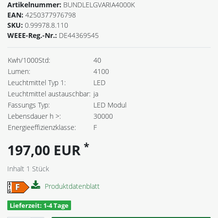
Artikelnummer:
BUNDLELGVARIA4000K
EAN:
4250377976798
SKU:
0.99978.8.110
WEEE-Reg.-Nr.:
DE44369545
Kwh/1000Std:
40
Lumen:
4100
Leuchtmittel Typ 1:
LED
Leuchtmittel austauschbar:
ja
Fassungs Typ:
LED Modul
Lebensdauer h >:
30000
Energieeffizienzklasse:
F
*
197,00 EUR
Inhalt
1
Stück
Produktdatenblatt
Lieferzeit: 1-4 Tage