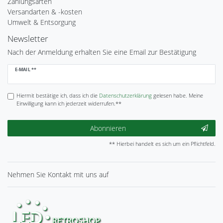
Zahlungsarten
Versandarten & -kosten
Umwelt & Entsorgung
Newsletter
Nach der Anmeldung erhalten Sie eine Email zur Bestätigung
Newsletter
E-MAIL **
Honig
Hiermit bestätige ich, dass ich die
Daten­schutz­erklärung
gelesen habe. Meine
Einwilligung kann ich jederzeit widerrufen.**
Abonnieren
** Hierbei handelt es sich um ein Pflichtfeld.
Nehmen Sie
Kontakt
mit uns auf