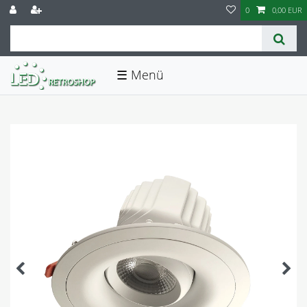
0
0,00 EUR
☰