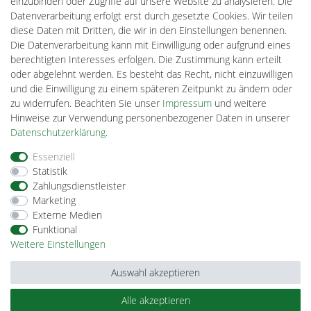
einzubinden oder Zugriffe auf unsere Website zu analysieren. Die
Ledkauf
Datenverarbeitung erfolgt erst durch gesetzte Cookies. Wir teilen
DEYESOLAR
diese Daten mit Dritten, die wir in den Einstellungen benennen.
Lightech Connect
Die Datenverarbeitung kann mit Einwilligung oder aufgrund eines
CardanLight Europe
berechtigten Interesses erfolgen. Die Zustimmung kann erteilt
FORTIMO LEDs
oder abgelehnt werden. Es besteht das Recht, nicht einzuwilligen
Cardanlight-Shop
und die Einwilligung zu einem späteren Zeitpunkt zu ändern oder
Wallbox24
zu widerrufen. Beachten Sie unser
Impressum
und weitere
Hinweise zur Verwendung personenbezogener Daten in unserer
Daten­schutz­erklärung
.
Impressum
Daten­schutz­erklärung
AGB
Essenziell
Statistik
Zahlungsdienstleister
Barrierefreiheitserklärung
Widerrufs­recht
Marketing
Externe Medien
Funktional
Kontakt
Vertrag widerrufen
Weitere Einstellungen
Auswahl akzeptieren
Alle akzeptieren
© Copyright 2026 | Alle Rechte vorbehalten.