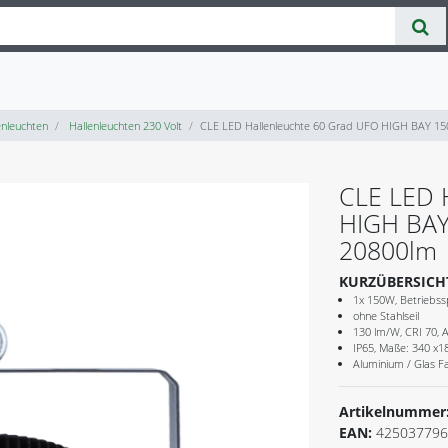
nleuchten
Hallenleuchten 230 Volt
CLE LED Hallenleuchte 60 Grad UFO HIGH BAY 15
CLE LED 
HIGH BAY
20800lm
KURZÜBERSICH
1x 150W, Betriebss
ohne Stahlseil
130 lm/W, CRI 70, 
IP65, Maße: 340 x
Aluminium / Glas F
Artikelnummer
EAN:
425037796