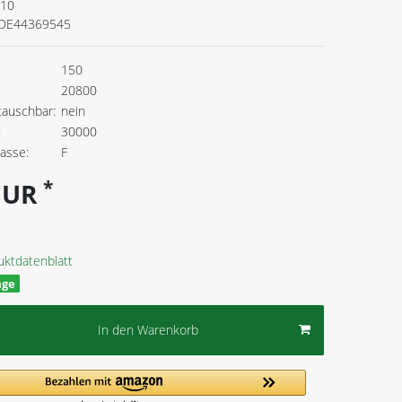
110
DE44369545
150
20800
tauschbar:
nein
:
30000
lasse:
F
*
 EUR
uktdatenblatt
age
In den Warenkorb