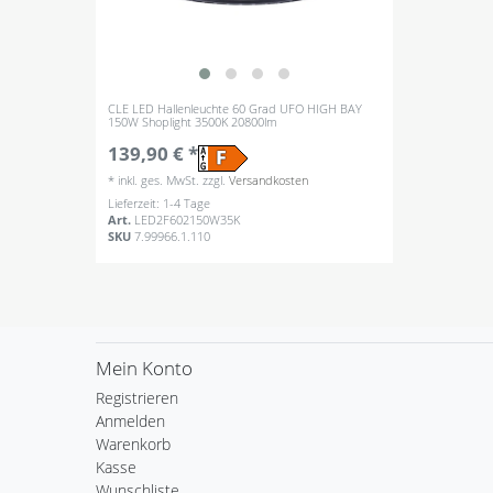
CLE LED Hallenleuchte 60 Grad UFO HIGH BAY
150W Shoplight 3500K 20800lm
139,90 € *
*
inkl. ges. MwSt.
zzgl.
Versandkosten
Lieferzeit: 1-4 Tage
Art.
LED2F602150W35K
SKU
7.99966.1.110
Mein Konto
Registrieren
Anmelden
Warenkorb
Kasse
Wunschliste