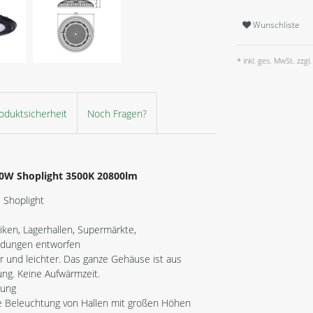
Wunschliste
* inkl. ges. MwSt. zzgl.
oduktsicherheit
Noch Fragen?
50W Shoplight 3500K 20800lm
s Shoplight
ken, Lagerhallen, Supermärkte,
endungen entworfen
r und leichter. Das ganze Gehäuse ist aus
ng. Keine Aufwärmzeit.
dung
ie Beleuchtung von Hallen mit großen Höhen