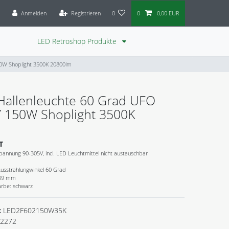
Anmelden
Registrieren
0
0
0,00 EUR
LED Retroshop Produkte
0W Shoplight 3500K 20800lm
Hallenleuchte 60 Grad UFO
 150W Shoplight 3500K
T
pannung 90-305V, incl. LED Leuchtmittel nicht austauschbar
Ausstrahlungwinkel 60 Grad
189 mm
arbe: schwarz
:
LED2F602150W35K
2272