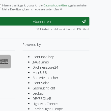
Hiermit bestätige ich, dass ich die
Daten­schutz­erklärung
gelesen habe.
Meine Einwilligung kann ich jederzeit widerrufen.**
Abonnieren
** Hierbei handelt es sich um ein Pflichtfeld.
Powered by
Plentino-Shop
gAGaLamp
Drohnenstore24
MeinUSB
Batteriespeicher
PlentiSolar
Gebrauchtlicht
Ledkauf
DEYESOLAR
Lightech Connect
CardanLight Europe