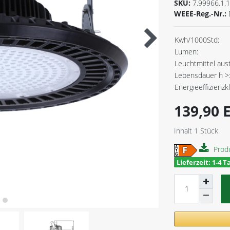
SKU:
7.99966.1.
WEEE-Reg.-Nr.:
Kwh/1000Std:
Lumen:
Leuchtmittel aus
Lebensdauer h >
Energieeffizienzk
139,90
Inhalt
1
Stück
Prod
Lieferzeit: 1-4 T