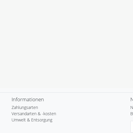
Informationen
N
Zahlungsarten
N
Versandarten & -kosten
B
Umwelt & Entsorgung
N
H