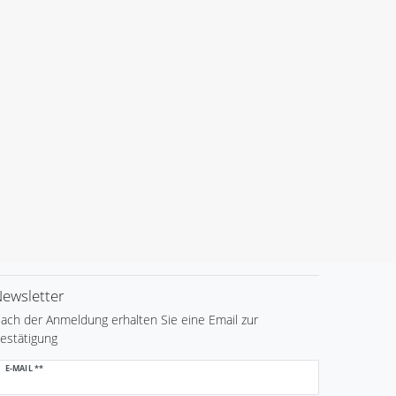
ewsletter
ach der Anmeldung erhalten Sie eine Email zur
estätigung
ewsletter
E-MAIL **
onig