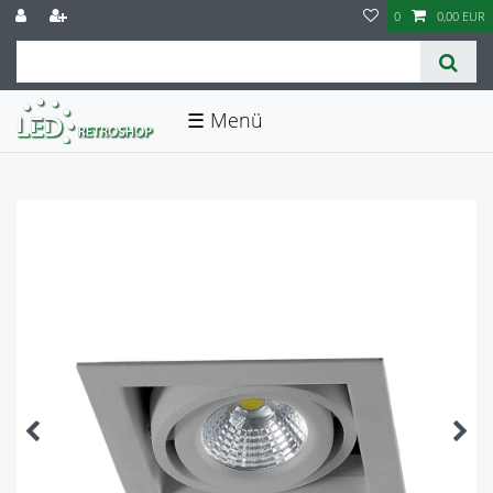
0
0,00 EUR
☰