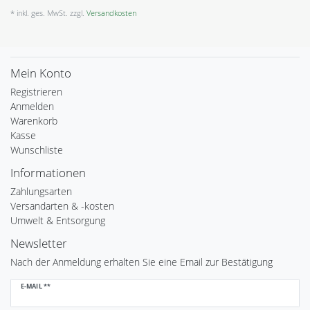
* inkl. ges. MwSt. zzgl.
Versandkosten
Mein Konto
Registrieren
Anmelden
Warenkorb
Kasse
Wunschliste
Informationen
Zahlungsarten
Versandarten & -kosten
Umwelt & Entsorgung
Newsletter
Nach der Anmeldung erhalten Sie eine Email zur Bestätigung
Newsletter
E-MAIL **
Honig