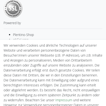
Powered by
Plentino-Shop
gAGaLamp
Drohnenstore24
Wir verwenden Cookies und ähnliche Technologien auf unserer
MeinUSB
Website und verarbeiten personenbezogene Daten von
Batteriespeicher
Besucher:innen unserer Webseite (z.B. IP-Adresse), um z.B. Inhalte
PlentiSolar
und Anzeigen zu personalisieren, Medien von Drittanbietern
Gebrauchtlicht
einzubinden oder Zugriffe auf unsere Website zu analysieren. Die
Ledkauf
Datenverarbeitung erfolgt erst durch gesetzte Cookies. Wir teilen
DEYESOLAR
diese Daten mit Dritten, die wir in den Einstellungen benennen.
Lightech Connect
Die Datenverarbeitung kann mit Einwilligung oder aufgrund eines
CardanLight Europe
berechtigten Interesses erfolgen. Die Zustimmung kann erteilt
FORTIMO LEDs
oder abgelehnt werden. Es besteht das Recht, nicht einzuwilligen
Cardanlight-Shop
und die Einwilligung zu einem späteren Zeitpunkt zu ändern oder
Wallbox24
zu widerrufen. Beachten Sie unser
Impressum
und weitere
Hinweise zur Verwendung personenbezogener Daten in unserer