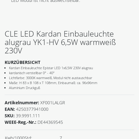
LED Modul ist nicht auswechselbar.
CLE LED Kardan Einbauleuchte
alugrau YK1-HV 6,5W warmweiß
230V
KURZÜBERSICHT
Kardan Einbauleuchte Epistar LED 1x6,5W 230V alugrau
kardanisch verstellbar 0° - 40°
Lichtfarbe: 3000K warmweiß, Modul nicht austauschbar
Maße: H 83 x B 108 x T 108mm, Einbaumaß: ca. 96x96mm
Aluminium Druckguß
Artikelnummer:
XF001LALGR
EAN:
4250377941000
SKU:
39.9991.111
WEEE-Reg.-Nr.:
DE44369545
Kwh/1000Std:
7