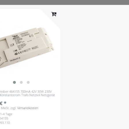
Treiber 464155 700mA 42V 30W 230V
onstantstrom Trafo Netzteil Netzgerät
€ *
s. MwSt.
zzgl.
Versandkosten
: 1-4 Tage
64155
993.110