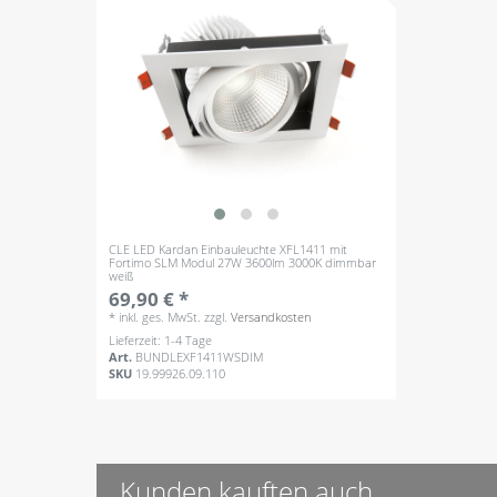
CLE LED Kardan Einbauleuchte XFL1411 mit
Fortimo SLM Modul 27W 3600lm 3000K dimmbar
weiß
69,90 € *
*
inkl. ges. MwSt.
zzgl.
Versandkosten
Lieferzeit: 1-4 Tage
Art.
BUNDLEXF1411WSDIM
SKU
19.99926.09.110
Kunden kauften auch