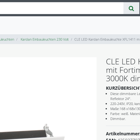
uleuchten
Kardan Einbauleuchten 230 Volt
CLE LED Kardan Einbauleuchte XFL1411 m
CLE LED 
mit Fort
3000K di
KURZÜBERSICH
Diese dimmbare Leu
Reflektor 24°.
220-240V, IP20, kar
Maße:168 x168x1
Farbe: weiß. Materi
Dimmbar.
Artikelnummer