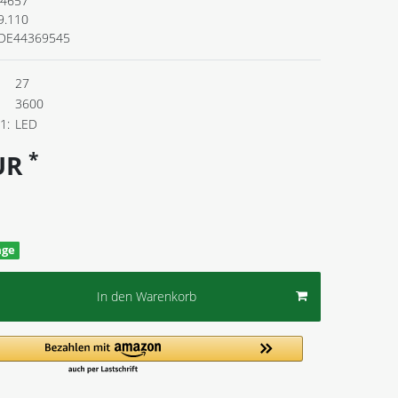
4657
9.110
DE44369545
27
3600
1:
LED
*
EUR
age
In den Warenkorb