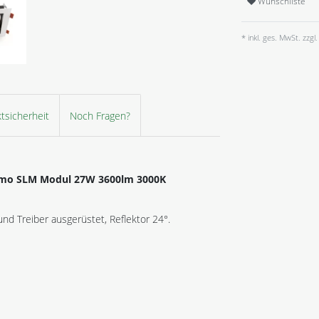
Wunschliste
* inkl. ges. MwSt. zzgl.
tsicherheit
Noch Fragen?
timo SLM Modul 27W 3600lm 3000K
d Treiber ausgerüstet, Reflektor 24°.