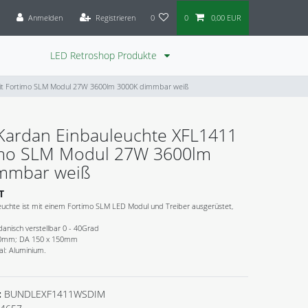
Anmelden
Registrieren
0
0
0,00 EUR
LED Retroshop Produkte
it Fortimo SLM Modul 27W 3600lm 3000K dimmbar weiß
Kardan Einbauleuchte XFL1411
imo SLM Modul 27W 3600lm
mmbar weiß
T
chte ist mit einem Fortimo SLM LED Modul und Treiber ausgerüstet,
danisch verstellbar 0 - 40Grad
30mm; DA 150 x 150mm
al: Aluminium.
:
BUNDLEXF1411WSDIM