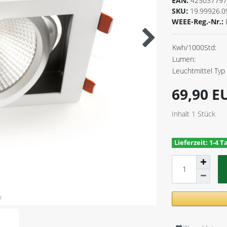
EAN:
425037797
SKU:
19.99926.0
WEEE-Reg.-Nr.:
Kwh/1000Std:
Lumen:
Leuchtmittel Typ 
69,90 
Inhalt
1
Stück
Lieferzeit: 1-4 T