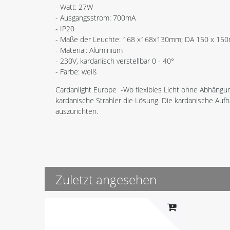
- Watt: 27W
- Ausgangsstrom: 700mA
- IP20
- Maße der Leuchte: 168 x168x130mm; DA 150 x 15
- Material: Aluminium
- 230V, kardanisch verstellbar 0 - 40°
- Farbe: weiß
Cardanlight Europe -Wo flexibles Licht ohne Abhängun
kardanische Strahler die Lösung. Die kardanische Auf
auszurichten.
Zuletzt angesehen