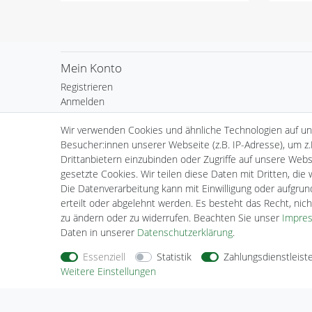
Mein Konto
Registrieren
Anmelden
Warenkorb
Wir verwenden Cookies und ähnliche Technologien auf u
Kasse
Besucher:innen unserer Webseite (z.B. IP-Adresse), um z.
Wunschliste
Drittanbietern einzubinden oder Zugriffe auf unsere Websi
gesetzte Cookies. Wir teilen diese Daten mit Dritten, die
Die Datenverarbeitung kann mit Einwilligung oder aufgru
erteilt oder abgelehnt werden. Es besteht das Recht, nich
zu ändern oder zu widerrufen. Beachten Sie unser
Impre
Daten in unserer
Daten­schutz­erklärung
.
Essenziell
Statistik
Zahlungsdienstleist
Weitere Einstellungen
Nehmen Sie
Kontakt
mit uns auf
Zahlungs