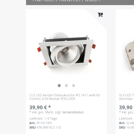
CLE LED Kardan Einbauleuchte XFL1411 weiß für
SLV LED 
Fortimo SLM Module IP20 LEER
dimmbar K
39,90 € *
39,90 
*
inkl. ges. MwSt.
zzgl.
Versandkosten
*
inkl. ge
Lieferzeit: 1-4 Tage
Lieferzeit
Art.
XF1411WS
Art.
SLV4
SKU
478.99918.3.110
SKU
19.9