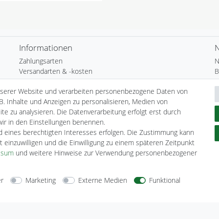
Informationen
N
Zahlungsarten
N
Versandarten & -kosten
B
Umwelt & Entsorgung
N
nserer Website und verarbeiten personenbezogene Daten von
H
B. Inhalte und Anzeigen zu personalisieren, Medien von
te zu analysieren. Die Datenverarbeitung erfolgt erst durch
 wir in den Einstellungen benennen.
nd eines berechtigten Interesses erfolgen. Die Zustimmung kann
t einzuwilligen und die Einwilligung zu einem späteren Zeitpunkt
ssum
und weitere Hinweise zur Verwendung personenbezogener
er
Marketing
Externe Medien
Funktional
arten
Versandarten