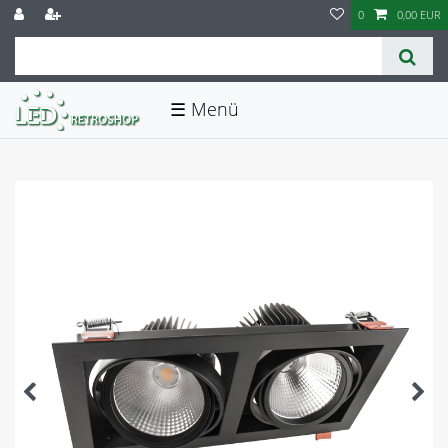
0
0,00 EUR
☰