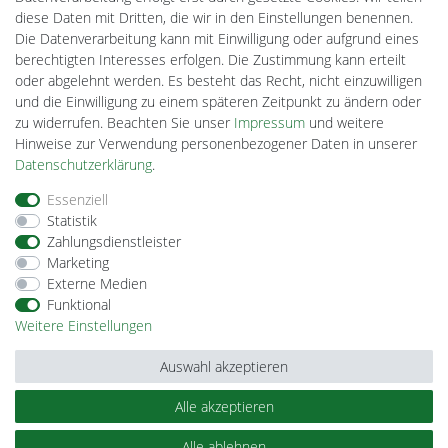
DEYESOLAR
diese Daten mit Dritten, die wir in den Einstellungen benennen.
Lightech Connect
Die Datenverarbeitung kann mit Einwilligung oder aufgrund eines
CardanLight Europe
berechtigten Interesses erfolgen. Die Zustimmung kann erteilt
FORTIMO LEDs
oder abgelehnt werden. Es besteht das Recht, nicht einzuwilligen
Cardanlight-Shop
und die Einwilligung zu einem späteren Zeitpunkt zu ändern oder
Wallbox24
zu widerrufen. Beachten Sie unser
Impressum
und weitere
Hinweise zur Verwendung personenbezogener Daten in unserer
Daten­schutz­erklärung
.
Impressum
Daten­schutz­erklärung
AGB
Essenziell
Statistik
Zahlungsdienstleister
Barrierefreiheitserklärung
Widerrufs­recht
Marketing
Externe Medien
Funktional
Kontakt
Vertrag widerrufen
Weitere Einstellungen
Auswahl akzeptieren
Alle akzeptieren
© Copyright 2026 | Alle Rechte vorbehalten.
Alle ablehnen