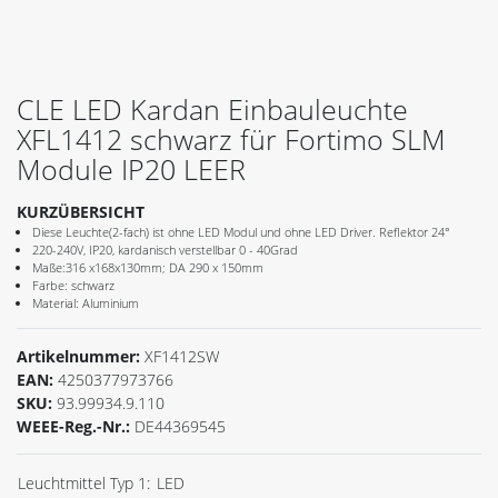
CLE LED Kardan Einbauleuchte
XFL1412 schwarz für Fortimo SLM
Module IP20 LEER
KURZÜBERSICHT
Diese Leuchte(2-fach) ist ohne LED Modul und ohne LED Driver. Reflektor 24°
220-240V, IP20, kardanisch verstellbar 0 - 40Grad
Maße:316 x168x130mm; DA 290 x 150mm
Farbe: schwarz
Material: Aluminium
Artikelnummer:
XF1412SW
EAN:
4250377973766
SKU:
93.99934.9.110
WEEE-Reg.-Nr.:
DE44369545
Leuchtmittel Typ 1:
LED