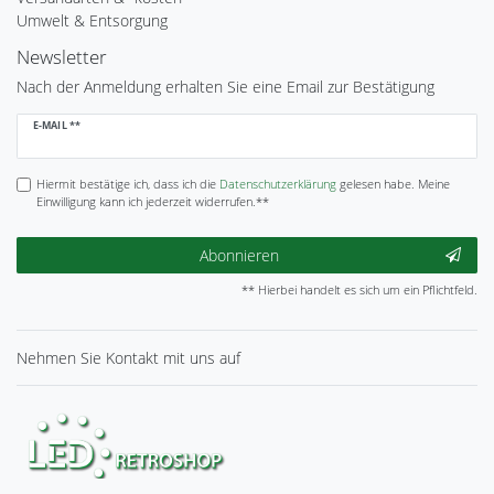
Umwelt & Entsorgung
Newsletter
Nach der Anmeldung erhalten Sie eine Email zur Bestätigung
Newsletter
E-MAIL **
Honig
Hiermit bestätige ich, dass ich die
Daten­schutz­erklärung
gelesen habe. Meine
Einwilligung kann ich jederzeit widerrufen.**
Abonnieren
** Hierbei handelt es sich um ein Pflichtfeld.
Nehmen Sie
Kontakt
mit uns auf