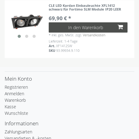
CLE LED Kardan Einbauleuchte XFL1412
schwarz für Fortimo SLM Module IP20 LEER
69,90 € *
In den Warenkorb
*
inkl. ges. MwSt.
zzgl.
Versandkosten
Lieferzeit: 1-4 Tage
Art.
XF1412SW
SKU
93.99934.9.110
Mein Konto
Registrieren
Anmelden
Warenkorb
Kasse
Wunschliste
Informationen
Zahlungsarten
Versandarten & -kosten