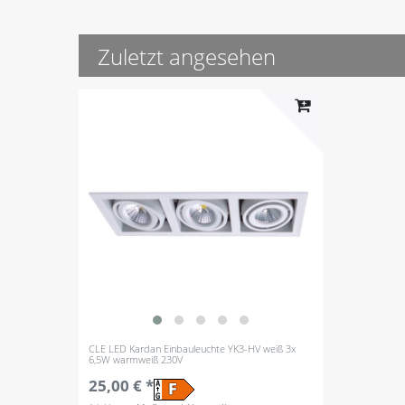
Zuletzt angesehen
CLE LED Kardan Einbauleuchte YK3-HV weiß 3x
6,5W warmweiß 230V
25,00 € *