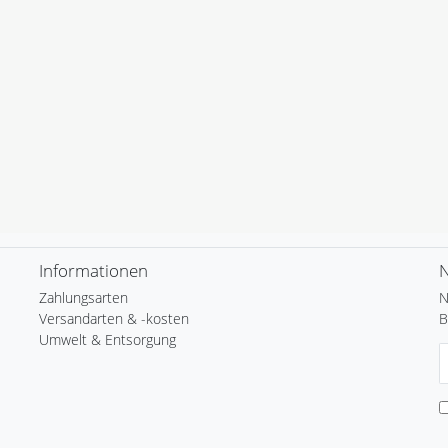
Informationen
N
Zahlungsarten
N
Versandarten & -kosten
B
Umwelt & Entsorgung
N
H