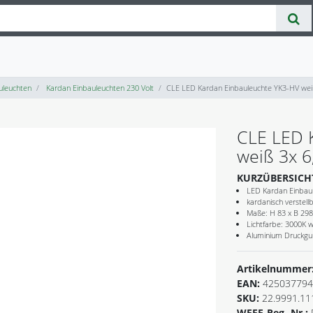
uleuchten
Kardan Einbauleuchten 230 Volt
CLE LED Kardan Einbauleuchte YK3-HV we
CLE LED 
weiß 3x 
KURZÜBERSICH
LED Kardan Einbau
kardanisch verstellb
Maße: H 83 x B 29
Lichtfarbe: 3000K
Aluminium Druckgu
Artikelnummer
EAN:
425037794
SKU:
22.9991.11
WEEE-Reg.-Nr.: