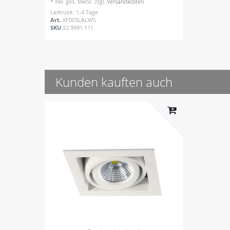
*
inkl. ges. MwSt.
zzgl.
Versandkosten
Lieferzeit: 1-4 Tage
Art.
XF003LALWS
SKU
22.9991.111
Kunden kauften auch