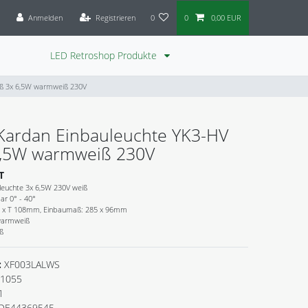
Anmelden
Registrieren
0
0
0,00 EUR
LED Retroshop Produkte
iß 3x 6,5W warmweiß 230V
Kardan Einbauleuchte YK3-HV
6,5W warmweiß 230V
T
leuchte 3x 6,5W 230V weiß
ar 0° - 40°
8 x T 108mm, Einbaumaß: 285 x 96mm
 warmweiß
ß
:
XF003LALWS
1055
1
DE44369545