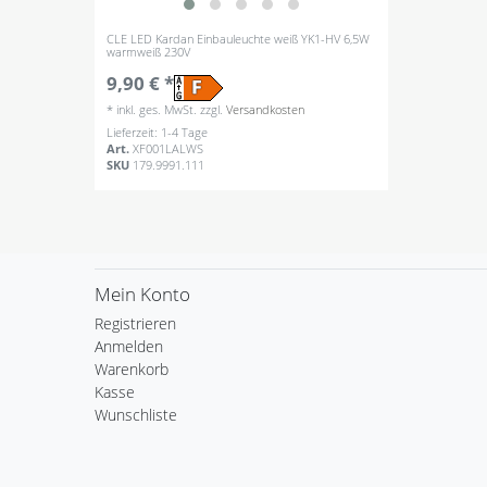
CLE LED Kardan Einbauleuchte weiß YK1-HV 6,5W
warmweiß 230V
9,90 € *
*
inkl. ges. MwSt.
zzgl.
Versandkosten
Lieferzeit: 1-4 Tage
Art.
XF001LALWS
SKU
179.9991.111
Mein Konto
Registrieren
Anmelden
Warenkorb
Kasse
Wunschliste