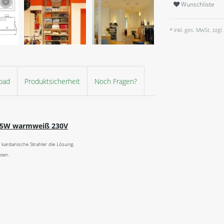
Wunschliste
* inkl. ges. MwSt. zzgl.
oad
Produktsicherheit
Noch Fragen?
6,5W warmweiß 230V
 kardanische Strahler die Lösung.
ten.