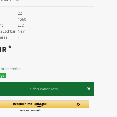
22
1560
1:
LED
tauschbar:
Nein
lasse:
F
*
EUR
uktdatenblatt
age
In den Warenkorb