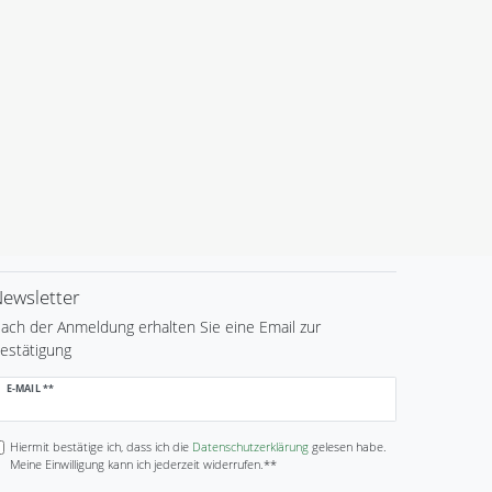
ewsletter
ach der Anmeldung erhalten Sie eine Email zur
estätigung
ewsletter
E-MAIL **
onig
Hiermit bestätige ich, dass ich die
Daten­schutz­erklärung
gelesen habe.
Meine Einwilligung kann ich jederzeit widerrufen.**