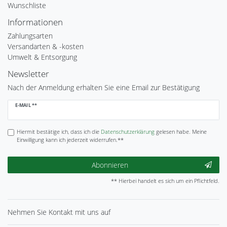
Wunschliste
Informationen
Zahlungsarten
Versandarten & -kosten
Umwelt & Entsorgung
Newsletter
Nach der Anmeldung erhalten Sie eine Email zur Bestätigung
Newsletter
E-MAIL **
Honig
Hiermit bestätige ich, dass ich die
Daten­schutz­erklärung
gelesen habe. Meine
Einwilligung kann ich jederzeit widerrufen.**
Abonnieren
** Hierbei handelt es sich um ein Pflichtfeld.
Nehmen Sie
Kontakt
mit uns auf