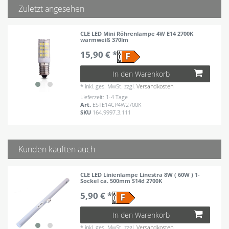
Zuletzt angesehen
CLE LED Mini Röhrenlampe 4W E14 2700K
warmweiß 370lm
15,90 € *
In den Warenkorb
*
inkl. ges. MwSt.
zzgl.
Versandkosten
Lieferzeit: 1-4 Tage
Art.
ESTE14CP4W2700K
SKU
164.9997.3.111
Kunden kauften auch
CLE LED Linienlampe Linestra 8W ( 60W ) 1-
Sockel ca. 500mm S14d 2700K
5,90 € *
In den Warenkorb
*
inkl. ges. MwSt.
zzgl.
Versandkosten