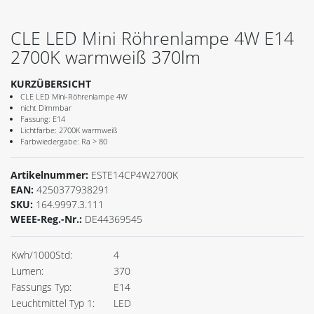
CLE LED Mini Röhrenlampe 4W E14
2700K warmweiß 370lm
KURZÜBERSICHT
CLE LED Mini-Röhrenlampe 4W
nicht Dimmbar
Fassung: E14
Lichtfarbe: 2700K warmweiß
Farbwiedergabe: Ra > 80
Artikelnummer:
ESTE14CP4W2700K
EAN:
4250377938291
SKU:
164.9997.3.111
WEEE-Reg.-Nr.:
DE44369545
Kwh/1000Std:
4
Lumen:
370
Fassungs Typ:
E14
Leuchtmittel Typ 1:
LED