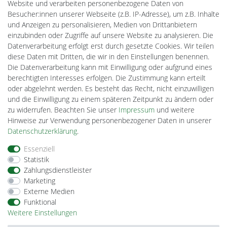
MeinUSB
Website und verarbeiten personenbezogene Daten von
Batteriespeicher
Besucher:innen unserer Webseite (z.B. IP-Adresse), um z.B. Inhalte
PlentiSolar
und Anzeigen zu personalisieren, Medien von Drittanbietern
Gebrauchtlicht
einzubinden oder Zugriffe auf unsere Website zu analysieren. Die
Ledkauf
Datenverarbeitung erfolgt erst durch gesetzte Cookies. Wir teilen
DEYESOLAR
diese Daten mit Dritten, die wir in den Einstellungen benennen.
Lightech Connect
Die Datenverarbeitung kann mit Einwilligung oder aufgrund eines
CardanLight Europe
berechtigten Interesses erfolgen. Die Zustimmung kann erteilt
FORTIMO LEDs
oder abgelehnt werden. Es besteht das Recht, nicht einzuwilligen
Cardanlight-Shop
und die Einwilligung zu einem späteren Zeitpunkt zu ändern oder
Wallbox24
zu widerrufen. Beachten Sie unser
Impressum
und weitere
Hinweise zur Verwendung personenbezogener Daten in unserer
Daten­schutz­erklärung
.
Impressum
Daten­schutz­erklärung
AGB
Essenziell
Statistik
Zahlungsdienstleister
Barrierefreiheitserklärung
Widerrufs­recht
Marketing
Externe Medien
Funktional
Kontakt
Vertrag widerrufen
Weitere Einstellungen