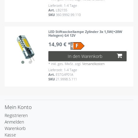
Lieferzeit: 1-4 Tage
Art.
LB2155
SKU
360.9992.99.110
LED Stiftsockellampe Zylinder 3x 1,5W(=20W
Halogen) G4 12V
14,90 € *
In den Warenkorb
*
inkl. ges. MwSt.
zzgl.
Versandkosten
Lieferzeit: 1-4 Tage
Art.
ESTG4P01A
SKU
21.9998.5.111
Mein Konto
Registrieren
Anmelden
Warenkorb
Kasse