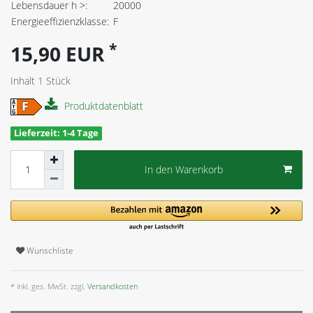
Lebensdauer h >:
20000
Energieeffizienzklasse:
F
*
15,90 EUR
Inhalt
1
Stück
Produktdatenblatt
Lieferzeit: 1-4 Tage
In den Warenkorb
Wunschliste
* inkl. ges. MwSt. zzgl.
Versandkosten