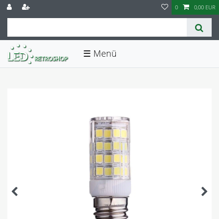
0
0,00 EUR
☰