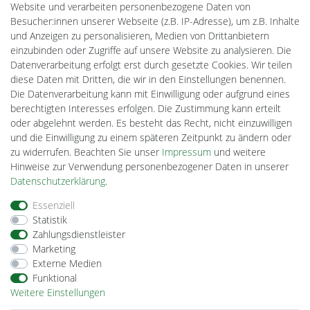
MeinUSB
Website und verarbeiten personenbezogene Daten von
Batteriespeicher
Besucher:innen unserer Webseite (z.B. IP-Adresse), um z.B. Inhalte
PlentiSolar
und Anzeigen zu personalisieren, Medien von Drittanbietern
Gebrauchtlicht
einzubinden oder Zugriffe auf unsere Website zu analysieren. Die
Ledkauf
Datenverarbeitung erfolgt erst durch gesetzte Cookies. Wir teilen
DEYESOLAR
diese Daten mit Dritten, die wir in den Einstellungen benennen.
Lightech Connect
Die Datenverarbeitung kann mit Einwilligung oder aufgrund eines
CardanLight Europe
berechtigten Interesses erfolgen. Die Zustimmung kann erteilt
FORTIMO LEDs
oder abgelehnt werden. Es besteht das Recht, nicht einzuwilligen
Cardanlight-Shop
und die Einwilligung zu einem späteren Zeitpunkt zu ändern oder
Wallbox24
zu widerrufen. Beachten Sie unser
Impressum
und weitere
Hinweise zur Verwendung personenbezogener Daten in unserer
Daten­schutz­erklärung
.
Impressum
Daten­schutz­erklärung
AGB
Essenziell
Statistik
Zahlungsdienstleister
Barrierefreiheitserklärung
Widerrufs­recht
Marketing
Externe Medien
Funktional
Kontakt
Vertrag widerrufen
Weitere Einstellungen