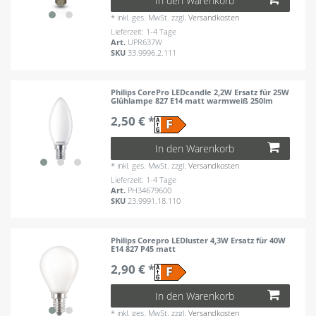
In den Warenkorb
*
inkl. ges. MwSt.
zzgl.
Versandkosten
Lieferzeit: 1-4 Tage
Art.
UPR637W
SKU
33.9996.2.111
Philips CorePro LEDcandle 2,2W Ersatz für 25W
Glühlampe 827 E14 matt warmweiß 250lm
2,50 € *
In den Warenkorb
*
inkl. ges. MwSt.
zzgl.
Versandkosten
Lieferzeit: 1-4 Tage
Art.
PH34679600
SKU
23.9991.18.110
Philips Corepro LEDluster 4,3W Ersatz für 40W
E14 827 P45 matt
2,90 € *
In den Warenkorb
*
inkl. ges. MwSt.
zzgl.
Versandkosten