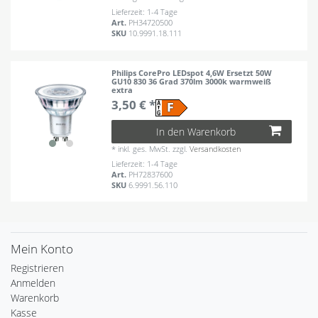
Lieferzeit: 1-4 Tage
Art.
PH34720500
SKU
10.9991.18.111
Philips CorePro LEDspot 4,6W Ersetzt 50W
GU10 830 36 Grad 370lm 3000k warmweiß
extra
3,50 € *
In den Warenkorb
*
inkl. ges. MwSt.
zzgl.
Versandkosten
Lieferzeit: 1-4 Tage
Art.
PH72837600
SKU
6.9991.56.110
Mein Konto
Registrieren
Anmelden
Warenkorb
Kasse