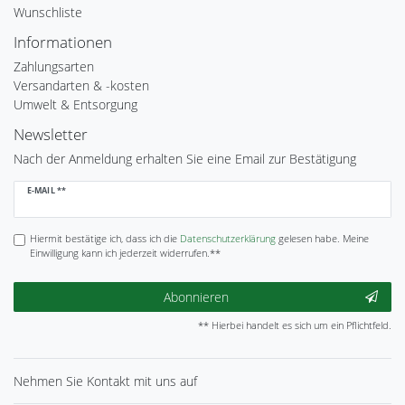
Wunschliste
Informationen
Zahlungsarten
Versandarten & -kosten
Umwelt & Entsorgung
Newsletter
Nach der Anmeldung erhalten Sie eine Email zur Bestätigung
Newsletter
E-MAIL **
Honig
Hiermit bestätige ich, dass ich die
Daten­schutz­erklärung
gelesen habe. Meine
Einwilligung kann ich jederzeit widerrufen.**
Abonnieren
** Hierbei handelt es sich um ein Pflichtfeld.
Nehmen Sie
Kontakt
mit uns auf