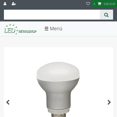
0
0,00 EUR
☰