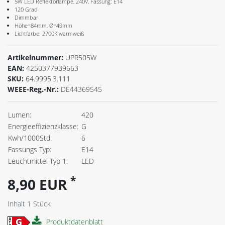
5W LED Reflektorlampe, 240V, Fassung: E14
120 Grad
Dimmbar
Höhe=84mm, Ø=49mm
Lichtfarbe: 2700K warmweiß
Artikelnummer:
UPR505W
EAN:
4250377939663
SKU:
64.9995.3.111
WEEE-Reg.-Nr.:
DE44369545
Lumen:
420
Energieeffizienzklasse:
G
Kwh/1000Std:
6
Fassungs Typ:
E14
Leuchtmittel Typ 1:
LED
*
8,90 EUR
Inhalt
1
Stück
Produktdatenblatt