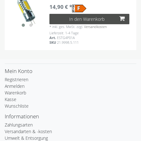
14,90 € *
In den Warenkorb
*
inkl. ges. MwSt.
zzgl.
Versandkosten
Lieferzeit: 1-4 Tage
Art.
ESTG4P01A
SKU
21.9998.5.111
Mein Konto
Registrieren
Anmelden
Warenkorb
Kasse
Wunschliste
Informationen
Zahlungsarten
Versandarten & -kosten
Umwelt & Entsorgung