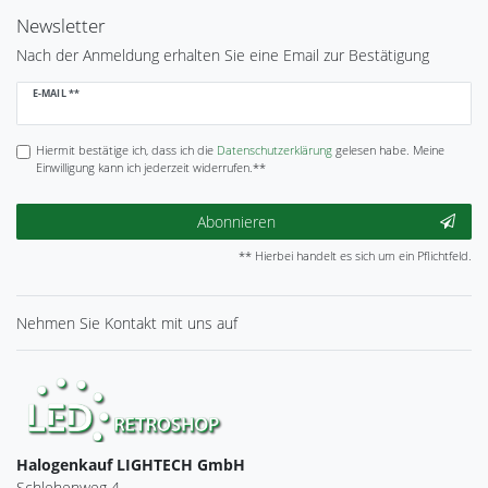
Newsletter
Nach der Anmeldung erhalten Sie eine Email zur Bestätigung
Newsletter
E-MAIL **
Honig
Hiermit bestätige ich, dass ich die
Daten­schutz­erklärung
gelesen habe. Meine
Einwilligung kann ich jederzeit widerrufen.**
Abonnieren
** Hierbei handelt es sich um ein Pflichtfeld.
Nehmen Sie
Kontakt
mit uns auf
Halogenkauf LIGHTECH GmbH
Schlehenweg 4