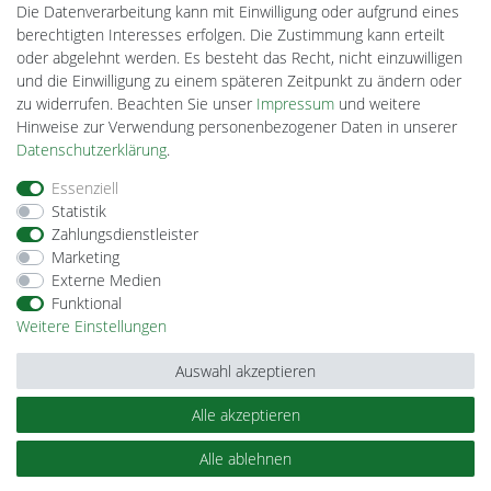
Lightech Connect
Die Datenverarbeitung kann mit Einwilligung oder aufgrund eines
CardanLight Europe
berechtigten Interesses erfolgen. Die Zustimmung kann erteilt
FORTIMO LEDs
oder abgelehnt werden. Es besteht das Recht, nicht einzuwilligen
Cardanlight-Shop
und die Einwilligung zu einem späteren Zeitpunkt zu ändern oder
Wallbox24
zu widerrufen. Beachten Sie unser
Impressum
und weitere
Hinweise zur Verwendung personenbezogener Daten in unserer
Daten­schutz­erklärung
.
Impressum
Daten­schutz­erklärung
AGB
Essenziell
Statistik
Zahlungsdienstleister
Barrierefreiheitserklärung
Widerrufs­recht
Marketing
Externe Medien
Funktional
Kontakt
Vertrag widerrufen
Weitere Einstellungen
Auswahl akzeptieren
Alle akzeptieren
© Copyright 2026 | Alle Rechte vorbehalten.
Alle ablehnen