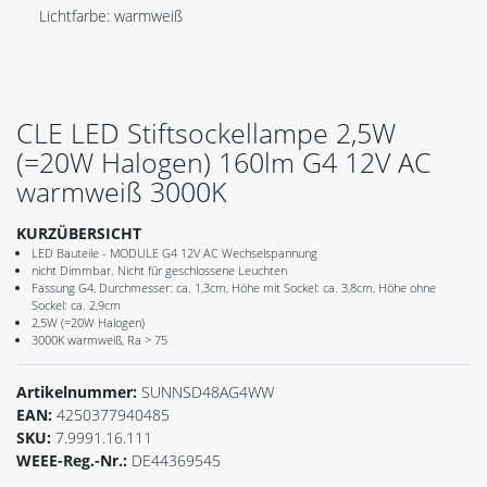
Lichtfarbe: warmweiß
CLE LED Stiftsockellampe 2,5W
(=20W Halogen) 160lm G4 12V AC
warmweiß 3000K
KURZÜBERSICHT
LED Bauteile - MODULE G4 12V AC Wechselspannung
nicht Dimmbar. Nicht für geschlossene Leuchten
Fassung G4, Durchmesser: ca. 1,3cm, Höhe mit Sockel: ca. 3,8cm, Höhe ohne
Sockel: ca. 2,9cm
2,5W (=20W Halogen)
3000K warmweiß, Ra > 75
Artikelnummer:
SUNNSD48AG4WW
EAN:
4250377940485
SKU:
7.9991.16.111
WEEE-Reg.-Nr.:
DE44369545