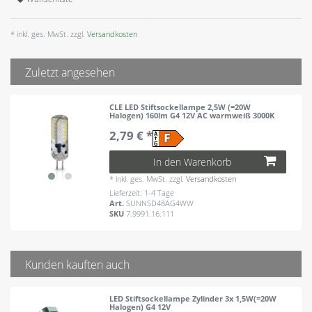
* inkl. ges. MwSt. zzgl.
Versandkosten
Zuletzt angesehen
CLE LED Stiftsockellampe 2,5W (=20W
Halogen) 160lm G4 12V AC warmweiß 3000K
2,79 € *
In den Warenkorb
*
inkl. ges. MwSt.
zzgl.
Versandkosten
Lieferzeit: 1-4 Tage
Art.
SUNNSD48AG4WW
SKU
7.9991.16.111
Kunden kauften auch
LED Stiftsockellampe Zylinder 3x 1,5W(=20W
Halogen) G4 12V