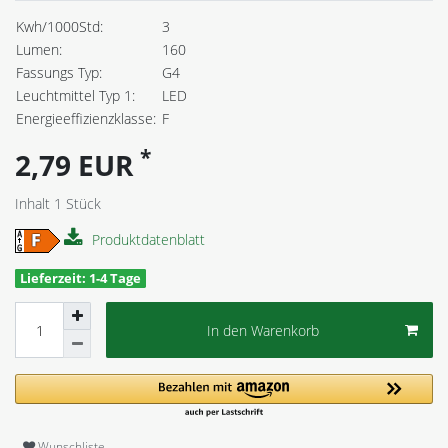
Kwh/1000Std:
3
Lumen:
160
Fassungs Typ:
G4
Leuchtmittel Typ 1:
LED
Energieeffizienzklasse:
F
*
2,79 EUR
Inhalt
1
Stück
Produktdatenblatt
Lieferzeit: 1-4 Tage
In den Warenkorb
Wunschliste