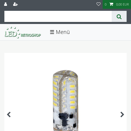
0
0,00 EUR
☰