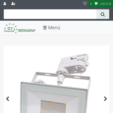
0
0,00 EUR
☰