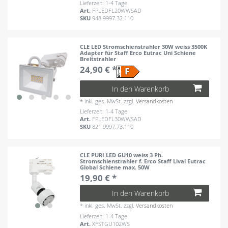
Lieferzeit: 1-4 Tage
Art.
FPLEDFL20WWSAD
SKU
948.9997.32.110
CLE LED Stromschienstrahler 30W weiss 3500K
Adapter für Staff Erco Eutrac Uni Schiene
Breitstrahler
24,90 € *
In den Warenkorb
*
inkl. ges. MwSt.
zzgl.
Versandkosten
Lieferzeit: 1-4 Tage
Art.
FPLEDFL30WWSAD
SKU
821.9997.73.110
CLE PURI LED GU10 weiss 3 Ph.
Stromschienstrahler f. Erco Staff Lival Eutrac
Global Schiene max. 50W
19,90 € *
In den Warenkorb
*
inkl. ges. MwSt.
zzgl.
Versandkosten
Lieferzeit: 1-4 Tage
Art.
XFSTGU102WS