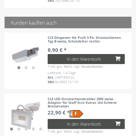
SKU
102.9996.28.110
Kunden kauften auch
CLE Einspeiser für Profi 3 Ph. Stromschienen
Typ B weiss, Schutzleiter rechts
8,90 € *
In den Warenkorb
*
inkl. ges. MwSt.
zzgl.
Versandkosten
Lieferzeit: 1-4 Tage
Art.
UNP1459122
SKU
66.9993.15.110
CLE LED Stromschienstrahler 20W weiss
Adapter für Staff Erco Eutrac Uni Schiene
Breitstrahler
22,90 € *
In den Warenkorb
*
inkl. ges. MwSt.
zzgl.
Versandkosten