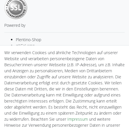
Powered by
Plentino-Shop
gAGaLamp
Drohnenstore24
Wir verwenden Cookies und ähnliche Technologien auf unserer
MeinUSB
Website und verarbeiten personenbezogene Daten von
Batteriespeicher
Besucher:innen unserer Webseite (z.B. IP-Adresse), um z.B. Inhalte
PlentiSolar
und Anzeigen zu personalisieren, Medien von Drittanbietern
Gebrauchtlicht
einzubinden oder Zugriffe auf unsere Website zu analysieren. Die
Ledkauf
Datenverarbeitung erfolgt erst durch gesetzte Cookies. Wir teilen
DEYESOLAR
diese Daten mit Dritten, die wir in den Einstellungen benennen.
Lightech Connect
Die Datenverarbeitung kann mit Einwilligung oder aufgrund eines
CardanLight Europe
berechtigten Interesses erfolgen. Die Zustimmung kann erteilt
FORTIMO LEDs
oder abgelehnt werden. Es besteht das Recht, nicht einzuwilligen
Cardanlight-Shop
und die Einwilligung zu einem späteren Zeitpunkt zu ändern oder
Wallbox24
zu widerrufen. Beachten Sie unser
Impressum
und weitere
Hinweise zur Verwendung personenbezogener Daten in unserer