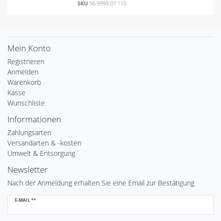
SKU
56.9999.07.110
Mein Konto
Registrieren
Anmelden
Warenkorb
Kasse
Wunschliste
Informationen
Zahlungsarten
Versandarten & -kosten
Umwelt & Entsorgung
Newsletter
Nach der Anmeldung erhalten Sie eine Email zur Bestätigung
Newsletter
E-MAIL **
Honig