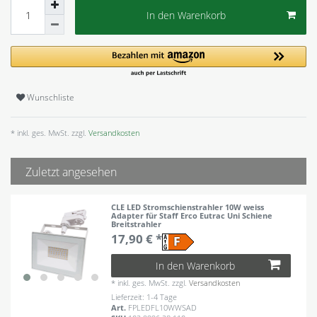
In den Warenkorb
Wunschliste
* inkl. ges. MwSt. zzgl.
Versandkosten
Zuletzt angesehen
CLE LED Stromschienstrahler 10W weiss
Adapter für Staff Erco Eutrac Uni Schiene
Breitstrahler
17,90 € *
In den Warenkorb
*
inkl. ges. MwSt.
zzgl.
Versandkosten
Lieferzeit: 1-4 Tage
Art.
FPLEDFL10WWSAD