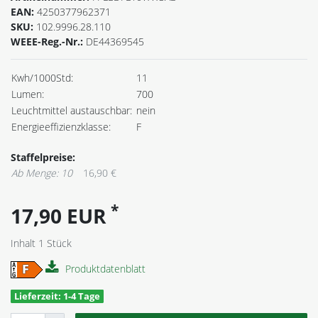
EAN:
4250377962371
SKU:
102.9996.28.110
WEEE-Reg.-Nr.:
DE44369545
Kwh/1000Std:
11
Lumen:
700
Leuchtmittel austauschbar:
nein
Energieeffizienzklasse:
F
Staffelpreise:
Ab Menge: 10
16,90 €
*
17,90 EUR
Inhalt
1
Stück
Produktdatenblatt
Lieferzeit: 1-4 Tage