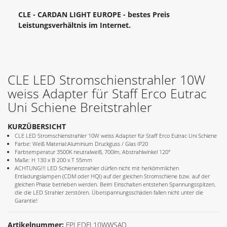
CLE - CARDAN LIGHT EUROPE - bestes Preis
Leistungsverhältnis im Internet.
CLE LED Stromschienstrahler 10W
weiss Adapter für Staff Erco Eutrac
Uni Schiene Breitstrahler
KURZÜBERSICHT
CLE LED Stromschienstrahler 10W weiss Adapter für Staff Erco Eutrac Uni Schiene
Farbe: Weiß Material:Aluminium Druckguss / Glas IP20
Farbtemperatur 3500K neutralweiß, 700lm, Abstrahlwinkel 120°
Maße: H 130 x B 200 x T 55mm
ACHTUNG!!! LED Schienenstrahler dürfen nicht mit herkömmlichen
Entladungslampen (CDM oder HQI) auf der gleichen Stromschiene bzw. auf der
gleichen Phase betrieben werden. Beim Einschalten entstehen Spannungsspitzen,
die die LED Strahler zerstören. Überspannungsschäden fallen nicht unter die
Garantie!
Artikelnummer:
FPLEDFL10WWSAD