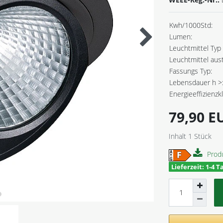
Kwh/1000Std:
Lumen:
Leuchtmittel Typ 
Leuchtmittel aus
Fassungs Typ:
Lebensdauer h >
Energieeffizienzk
79,90 
Inhalt
1
Stück
Prod
Lieferzeit: 1-4 T