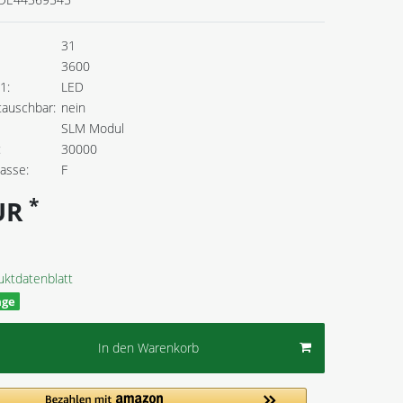
31
3600
1:
LED
tauschbar:
nein
SLM Modul
:
30000
lasse:
F
*
EUR
uktdatenblatt
age
In den Warenkorb