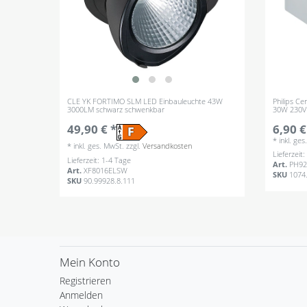
CLE YK FORTIMO SLM LED Einbauleuchte 43W
Philips C
3000LM schwarz schwenkbar
30W 230V 
49,90 € *
6,90 €
*
inkl. ge
*
inkl. ges. MwSt.
zzgl.
Versandkosten
Lieferzeit
Lieferzeit: 1-4 Tage
Art.
PH92
Art.
XF8016ELSW
SKU
1074
SKU
90.99928.8.111
Mein Konto
Registrieren
Anmelden