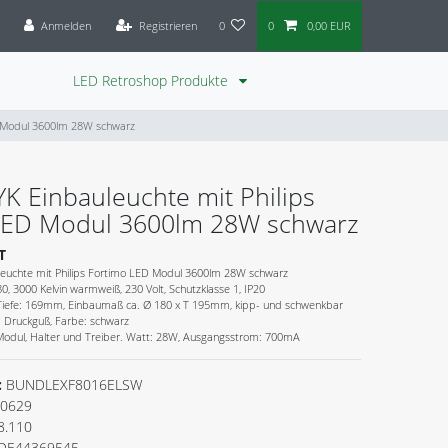
Anmelden
Registrieren
0
0
0,00 EUR
LED Retroshop Produkte
D Modul 3600lm 28W schwarz
K Einbauleuchte mit Philips
LED Modul 3600lm 28W schwarz
T
euchte mit Philips Fortimo LED Modul 3600lm 28W schwarz
, 3000 Kelvin warmweiß, 230 Volt, Schutzklasse 1, IP20
iefe: 169mm, Einbaumaß ca. Ø 180 x T 195mm, kipp- und schwenkbar
m Druckguß, Farbe: schwarz
Modul, Halter und Treiber. Watt: 28W, Ausgangsstrom: 700mA
:
BUNDLEXF8016ELSW
0629
8.110
DE44369545