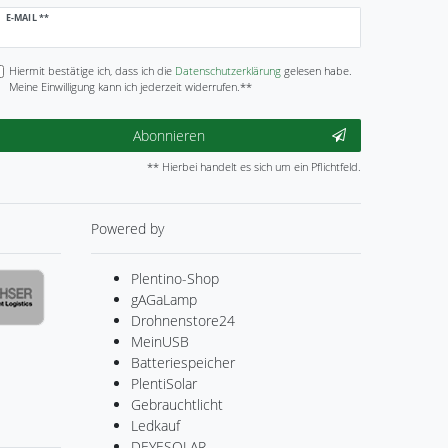
ewsletter
E-MAIL **
onig
Hiermit bestätige ich, dass ich die
Daten­schutz­erklärung
gelesen habe.
Meine Einwilligung kann ich jederzeit widerrufen.**
Abonnieren
** Hierbei handelt es sich um ein Pflichtfeld.
Powered by
Plentino-Shop
gAGaLamp
Drohnenstore24
MeinUSB
Batteriespeicher
PlentiSolar
Gebrauchtlicht
Ledkauf
DEYESOLAR