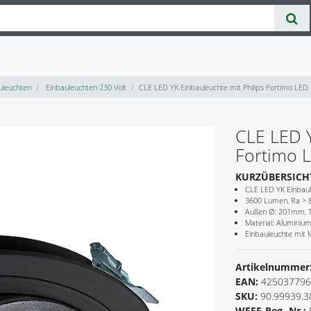
uleuchten
Einbauleuchten 230 Volt
CLE LED YK Einbauleuchte mit Philips Fortimo LE
CLE LED Y
Fortimo 
KURZÜBERSICH
CLE LED YK Einbaul
3600 Lumen, Ra > 80
Außen Ø: 201mm, T
Material: Aluminiu
Einbauleuchte mit 
Artikelnummer
EAN:
425037796
SKU:
90.99939.3
WEEE-Reg.-Nr.: