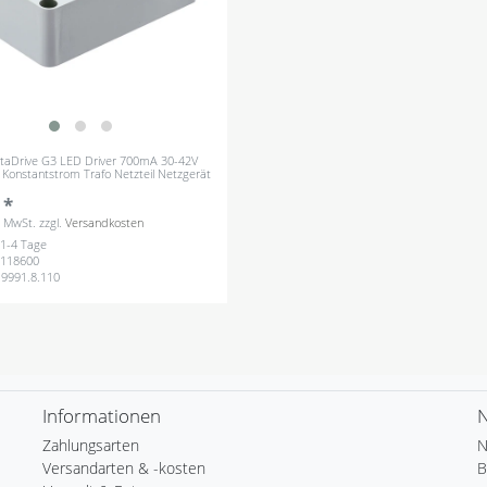
ertaDrive G3 LED Driver 700mA 30-42V
Konstantstrom Trafo Netzteil Netzgerät
 *
s. MwSt.
zzgl.
Versandkosten
: 1-4 Tage
118600
.9991.8.110
Informationen
N
Zahlungsarten
N
Versandarten & -kosten
B