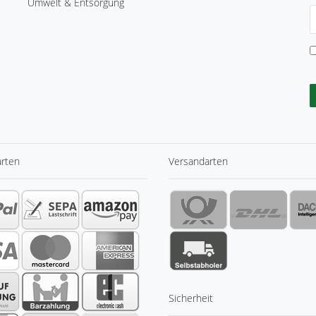
Umwelt & Entsorgung
N
H
arten
Versandarten
Sicherheit