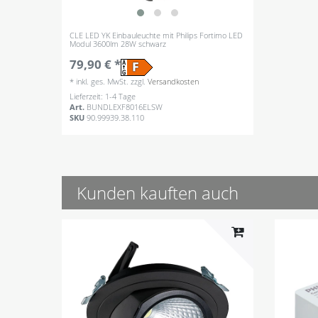
CLE LED YK Einbauleuchte mit Philips Fortimo LED
Modul 3600lm 28W schwarz
79,90 € *
*
inkl. ges. MwSt.
zzgl.
Versandkosten
Lieferzeit: 1-4 Tage
Art.
BUNDLEXF8016ELSW
SKU
90.99939.38.110
Kunden kauften auch