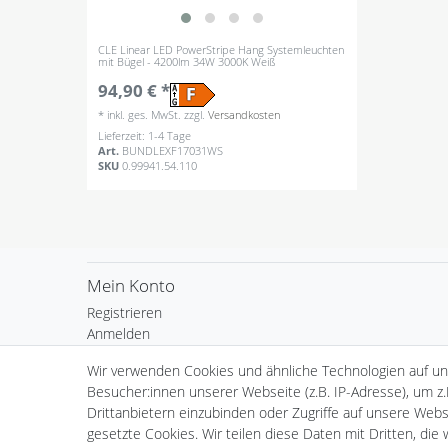
CLE Linear LED PowerStripe Hang Systemleuchten
mit Bügel - 4200lm 34W 3000K Weiß
94,90 € *
*
inkl. ges. MwSt.
zzgl.
Versandkosten
Lieferzeit: 1-4 Tage
Art.
BUNDLEXF17031WS
SKU
0.99941.54.110
Mein Konto
Registrieren
Anmelden
Warenkorb
Wir verwenden Cookies und ähnliche Technologien auf u
Kasse
Besucher:innen unserer Webseite (z.B. IP-Adresse), um z.
Wunschliste
Drittanbietern einzubinden oder Zugriffe auf unsere Websi
gesetzte Cookies. Wir teilen diese Daten mit Dritten, die