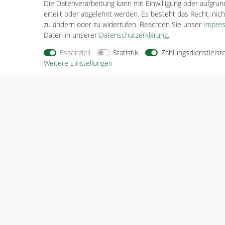
Die Datenverarbeitung kann mit Einwilligung oder aufgru
erteilt oder abgelehnt werden. Es besteht das Recht, nich
zu ändern oder zu widerrufen. Beachten Sie unser
Impre
Daten in unserer
Daten­schutz­erklärung
.
Essenziell
Statistik
Zahlungsdienstleist
Weitere Einstellungen
Nehmen Sie
Kontakt
mit uns auf
Zahlungs
Halogenkauf LIGHTECH GmbH
Schlehenweg 4
29690 Schwarmstedt
Deutschland
Wir sind gerne für Sie da.
Haben Sie Fragen oder möchten Sie uns
etwas mitteilen, dann nutzen Sie bitte
unser Kontaktformular.