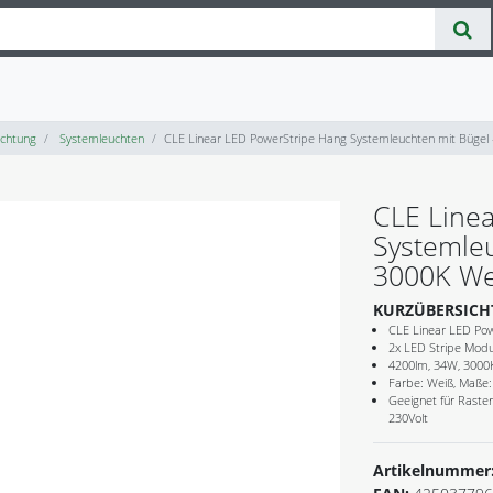
chtung
Systemleuchten
CLE Linear LED PowerStripe Hang Systemleuchten mit Bügel
CLE Line
Systemle
3000K We
KURZÜBERSICH
CLE Linear LED Pow
2x LED Stripe Modu
4200lm, 34W, 3000
Farbe: Weiß, Maß
Geeignet für Raster
230Volt
Artikelnummer