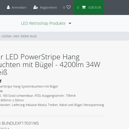
Anmelden
Registrieren
0
0
0,00 EUR
LED Retroshop Produkte
 - 4200lm 34W 3000K Weiß
ar LED PowerStripe Hang
uchten mit Bügel - 4200lm 34W
iß
T
erStripe Hang Systemleuchten mit Bügel
le
K, 160 Grad schwenkbar, IP20, Ausgangsstrom: 736mA
e: 605mm x 50mm
decken. Lieferung inklusive Modul, Treiber, Kabel und Bügel, Netzspannung
:
BUNDLEXF17031WS