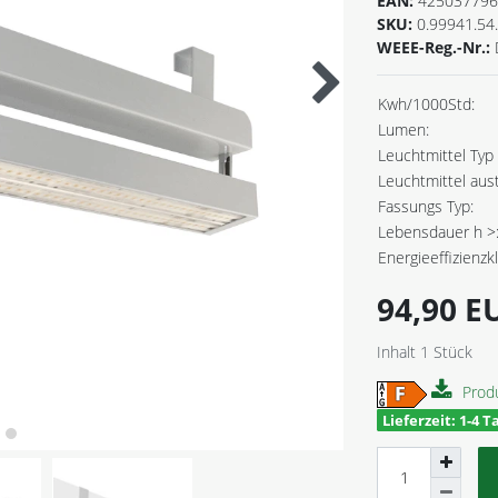
EAN:
425037796
SKU:
0.99941.54
WEEE-Reg.-Nr.:
Kwh/1000Std:
Lumen:
Leuchtmittel Typ 
Leuchtmittel aus
Fassungs Typ:
Lebensdauer h >
Energieeffizienzk
94,90 
Inhalt
1
Stück
Prod
Lieferzeit: 1-4 T