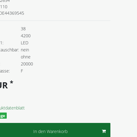
2654
.110
DE44369545
38
4200
1:
LED
tauschbar:
nein
ohne
:
20000
lasse:
F
*
EUR
uktdatenblatt
age
In den Warenkorb