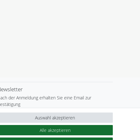
ewsletter
ach der Anmeldung erhalten Sie eine Email zur
estätigung
ewsletter
E-MAIL **
Auswahl akzeptieren
onig
Alle akzeptieren
Hiermit bestätige ich, dass ich die
Daten­schutz­erklärung
gelesen habe.
Meine Einwilligung kann ich jederzeit widerrufen.**