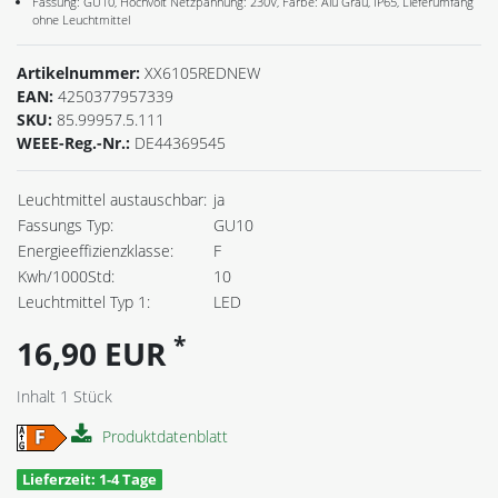
Fassung: GU10, Hochvolt Netzpannung: 230V, Farbe: Alu Grau, IP65, Lieferumfang
ohne Leuchtmittel
Artikelnummer:
XX6105REDNEW
EAN:
4250377957339
SKU:
85.99957.5.111
WEEE-Reg.-Nr.:
DE44369545
Leuchtmittel austauschbar:
ja
Fassungs Typ:
GU10
Energieeffizienzklasse:
F
Kwh/1000Std:
10
Leuchtmittel Typ 1:
LED
*
16,90 EUR
Inhalt
1
Stück
Produktdatenblatt
Lieferzeit: 1-4 Tage