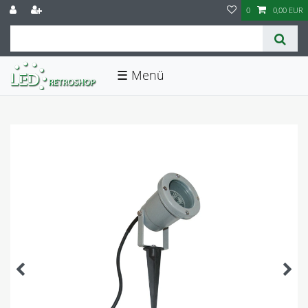
0
0,00 EUR
☰