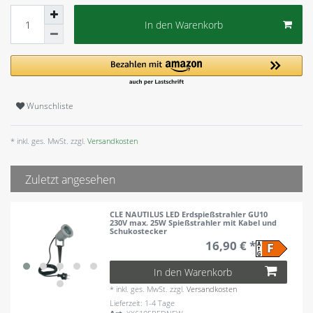
In den Warenkorb
Wunschliste
* inkl. ges. MwSt. zzgl.
Versandkosten
Zuletzt angesehen
CLE NAUTILUS LED Erdspießstrahler GU10
230V max. 25W Spießstrahler mit Kabel und
Schukostecker
16,90 € *
In den Warenkorb
*
inkl. ges. MwSt.
zzgl.
Versandkosten
Lieferzeit: 1-4 Tage