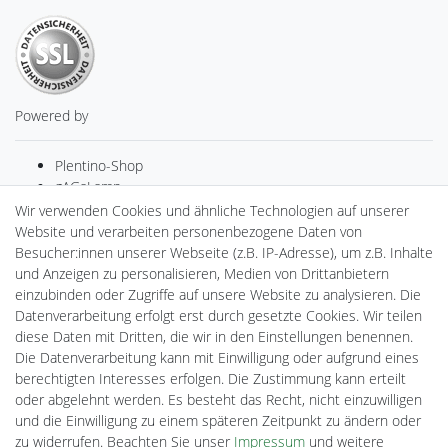
Powered by
Plentino-Shop
gAGaLamp
Drohnenstore24
Wir verwenden Cookies und ähnliche Technologien auf unserer
MeinUSB
Website und verarbeiten personenbezogene Daten von
Batteriespeicher
Besucher:innen unserer Webseite (z.B. IP-Adresse), um z.B. Inhalte
PlentiSolar
und Anzeigen zu personalisieren, Medien von Drittanbietern
Gebrauchtlicht
einzubinden oder Zugriffe auf unsere Website zu analysieren. Die
Ledkauf
Datenverarbeitung erfolgt erst durch gesetzte Cookies. Wir teilen
DEYESOLAR
diese Daten mit Dritten, die wir in den Einstellungen benennen.
Lightech Connect
Die Datenverarbeitung kann mit Einwilligung oder aufgrund eines
CardanLight Europe
berechtigten Interesses erfolgen. Die Zustimmung kann erteilt
FORTIMO LEDs
oder abgelehnt werden. Es besteht das Recht, nicht einzuwilligen
Cardanlight-Shop
und die Einwilligung zu einem späteren Zeitpunkt zu ändern oder
Wallbox24
zu widerrufen. Beachten Sie unser
Impressum
und weitere