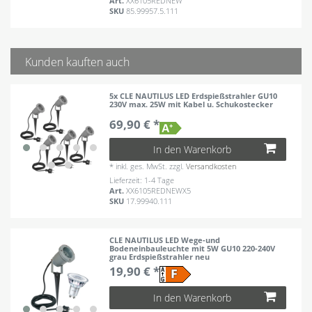
Art.
XX6105REDNEW
SKU
85.99957.5.111
Kunden kauften auch
5x CLE NAUTILUS LED Erdspießstrahler GU10
230V max. 25W mit Kabel u. Schukostecker
69,90 € *
In den Warenkorb
*
inkl. ges. MwSt.
zzgl.
Versandkosten
Lieferzeit: 1-4 Tage
Art.
XX6105REDNEWX5
SKU
17.99940.111
CLE NAUTILUS LED Wege-und
Bodeneinbauleuchte mit 5W GU10 220-240V
grau Erdspießstrahler neu
19,90 € *
In den Warenkorb