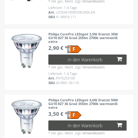
*
inkl. ges. MwSt.
zzgl.
Versandkosten
Lieferzeit: 1-4 Tage
Art.
LEDXX6105REDBUNDLEN
SKU
41.99910.111
Philips CorePro LEDspot 3,5W Ersetzt 35W
GU10 827 36 Grad 255lm 2700k warmweiß
extra
2,90 € *
In den Warenkorb
*
inkl. ges. MwSt.
zzgl.
Versandkosten
Lieferzeit: 1-4 Tage
Art.
PH75253100
SKU
44.9991.39.110
Philips CorePro LEDspot 4,6W Ersetzt 50W
GU10 827 36 Grad 355lm 2700k warmweiß
extra
3,50 € *
In den Warenkorb
*
inkl. ges. MwSt.
zzgl.
Versandkosten