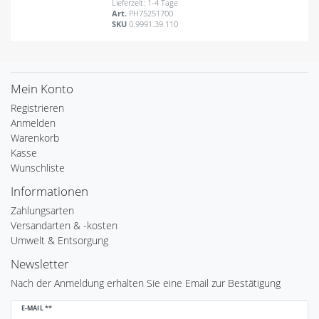
Lieferzeit: 1-4 Tage
Art.
PH75251700
SKU
0.9991.39.110
Mein Konto
Registrieren
Anmelden
Warenkorb
Kasse
Wunschliste
Informationen
Zahlungsarten
Versandarten & -kosten
Umwelt & Entsorgung
Newsletter
Nach der Anmeldung erhalten Sie eine Email zur Bestätigung
Newsletter
E-MAIL **