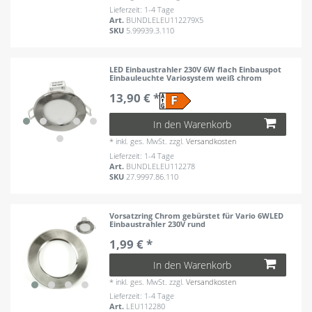
Lieferzeit: 1-4 Tage
Art.
BUNDLELEU112279X5
SKU
5.99939.3.110
LED Einbaustrahler 230V 6W flach Einbauspot
Einbauleuchte Variosystem weiß chrom
13,90 € *
In den Warenkorb
*
inkl. ges. MwSt.
zzgl.
Versandkosten
Lieferzeit: 1-4 Tage
Art.
BUNDLELEU112278
SKU
27.9997.86.110
Vorsatzring Chrom gebürstet für Vario 6WLED
Einbaustrahler 230V rund
1,99 € *
In den Warenkorb
*
inkl. ges. MwSt.
zzgl.
Versandkosten
Lieferzeit: 1-4 Tage
Art.
LEU112280