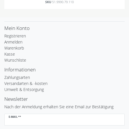
SKU
51.9990.79.110
Mein Konto
Registrieren
Anmelden
Warenkorb
Kasse
Wunschliste
Informationen
Zahlungsarten
Versandarten & -kosten
Umwelt & Entsorgung
Newsletter
Nach der Anmeldung erhalten Sie eine Email zur Bestätigung
Newsletter
E-MAIL **
Honig