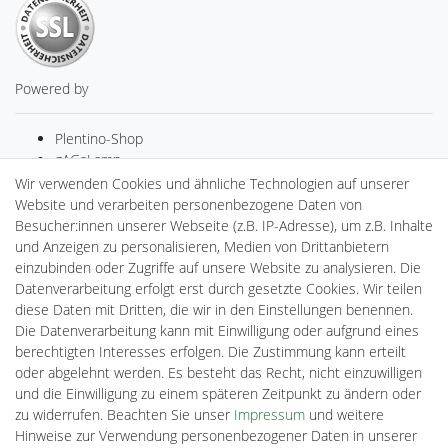
Powered by
Plentino-Shop
gAGaLamp
Drohnenstore24
Wir verwenden Cookies und ähnliche Technologien auf unserer
MeinUSB
Website und verarbeiten personenbezogene Daten von
Batteriespeicher
Besucher:innen unserer Webseite (z.B. IP-Adresse), um z.B. Inhalte
PlentiSolar
und Anzeigen zu personalisieren, Medien von Drittanbietern
Gebrauchtlicht
einzubinden oder Zugriffe auf unsere Website zu analysieren. Die
Ledkauf
Datenverarbeitung erfolgt erst durch gesetzte Cookies. Wir teilen
DEYESOLAR
diese Daten mit Dritten, die wir in den Einstellungen benennen.
Lightech Connect
Die Datenverarbeitung kann mit Einwilligung oder aufgrund eines
CardanLight Europe
berechtigten Interesses erfolgen. Die Zustimmung kann erteilt
FORTIMO LEDs
oder abgelehnt werden. Es besteht das Recht, nicht einzuwilligen
Cardanlight-Shop
und die Einwilligung zu einem späteren Zeitpunkt zu ändern oder
Wallbox24
zu widerrufen. Beachten Sie unser
Impressum
und weitere
Hinweise zur Verwendung personenbezogener Daten in unserer