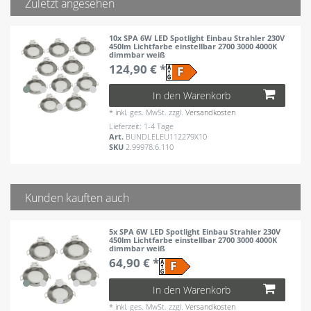
Zuletzt angesehen
10x SPA 6W LED Spotlight Einbau Strahler 230V
450lm Lichtfarbe einstellbar 2700 3000 4000K
dimmbar weiß
124,90 € *
In den Warenkorb
*
inkl. ges. MwSt.
zzgl.
Versandkosten
Lieferzeit: 1-4 Tage
Art.
BUNDLELEU112279X10
SKU
2.99978.6.110
Kunden kauften auch
5x SPA 6W LED Spotlight Einbau Strahler 230V
450lm Lichtfarbe einstellbar 2700 3000 4000K
dimmbar weiß
64,90 € *
In den Warenkorb
*
inkl. ges. MwSt.
zzgl.
Versandkosten