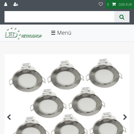
0
0,00 EUR
☰