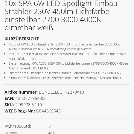
10x SPA 6W LED Spotlight Einbau
Strahler 230V 450lm Lichtfarbe
einstellbar 2700 3000 4000K
dimmbar weiß
KURZÜBERSICHT
10x SPA 6W LED Einbaustrahler 230V 450lm Lichtfarbe einstellbar 2700 3000
4000K dimmbar weiß & 10x Vorsatzring chrom gebürstet
10x LED Spotlight all in One. Einbaustrahler inklusive LED und Treiber, mit Push-in
Anschlußklemmen,
Systemleistung: 6W, AC85-265V, 50Hz, Lichtfarbe, Lumen:2700/3000/4000K 450lm
Abstrahlwinkel: 38°, CRI 80,
Dimmbar mit Phasenan/abschnitt Dimmer, Lebensdauer bis zu 25000h, IP65
Einbaumaß: D 68mm, LxBxH 86x86x40mm, einfache Montage, Deckeneinbau
Artikelnummer:
BUNDLELEU112279X10
EAN:
4250377964306
SKU:
2.99978.6.110
WEEE-Reg.-Nr.:
DE44369545
Kwh/1000Std:
7
Lumen:
450